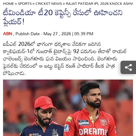
HOME
»
SPORTS
»
CRICKET NEWS
»
RAJAT PATIDAR IPL 2026 KNOCK ASHWI
టీమిండియా టీ20 కెప్టెన్సీ రేసులో ఊహించని
ప్లేయర్‌!
ABN
, Publish Date - May 27 , 2026 | 05:39 PM
ఐపీఎల్‌ 2026లో భాగంగా ధ‌ర్మశాల వేదిక‌గా జ‌రిగిన‌
క్వాలిఫ‌య‌ర్-1లో గుజ‌రాత్ టైటాన్స్‌పై 92 ప‌రుగుల తేడాతో రాయల్
ఛాలెంజర్స్ బెంగళూరు ఘ‌న విజ‌యం సాధించింది. బెంగ‌ళూరు
ఫైన‌ల్‌కు చేర‌డంలో ఆ జ‌ట్టు కెప్టెన్ ర‌జ‌త్ పాటిదార్‌ కీలక పాత్ర
పోషించాడు.