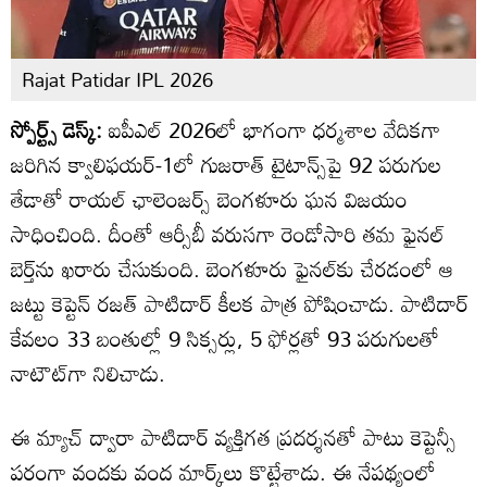
Rajat Patidar IPL 2026
స్పోర్ట్స్ డెస్క్:
ఐపీఎల్‌ 2026లో భాగంగా ధ‌ర్మశాల వేదిక‌గా
జ‌రిగిన‌ క్వాలిఫ‌య‌ర్-1లో గుజ‌రాత్ టైటాన్స్‌పై 92 ప‌రుగుల
తేడాతో రాయల్ ఛాలెంజర్స్ బెంగళూరు ఘ‌న విజ‌యం
సాధించింది. దీంతో ఆర్సీబీ వ‌రుసగా రెండోసారి త‌మ ఫైన‌ల్
బెర్త్‌ను ఖరారు చేసుకుంది. బెంగ‌ళూరు ఫైన‌ల్‌కు చేర‌డంలో ఆ
జ‌ట్టు కెప్టెన్ ర‌జ‌త్ పాటిదార్‌ కీలక పాత్ర పోషించాడు. పాటిదార్
కేవలం 33 బంతుల్లో 9 సిక్సర్లు, 5 ఫోర్లతో 93 పరుగులతో
నాటౌట్‌గా నిలిచాడు.
ఈ మ్యాచ్‌ ద్వారా పాటిదార్‌ వ్యక్తిగ‌త ప్రద‌ర్శన‌తో పాటు కెప్టెన్సీ
ప‌రంగా వంద‌కు వంద మార్క్‌లు కొట్టేశాడు. ఈ నేప‌థ్యంలో