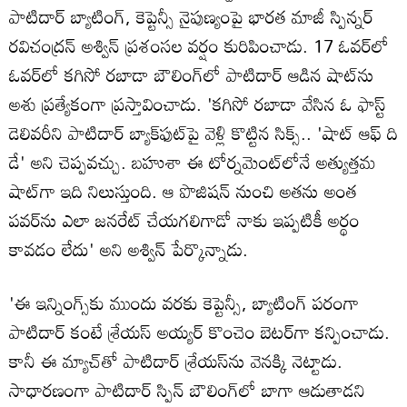
పాటిదార్ బ్యాటింగ్‌, కెప్టెన్సీ నైపుణ్యంపై భార‌త మాజీ స్పిన్నర్
రవిచంద్రన్ అశ్విన్ ప్రశంస‌ల వ‌ర్షం కురిపించాడు. 17 ఓవ‌ర్‌లో
ఓవర్‌లో కగిసో రబాడా బౌలింగ్‌లో పాటిదార్‌ ఆడిన షాట్‌ను
అశు ప్రత్యేకంగా ప్రస్తావించాడు. 'కగిసో ర‌బాడా వేసిన ఓ ఫాస్ట్
డెలివరీని పాటిదార్ బ్యాక్‌ఫుట్‌పై వెళ్లి కొట్టిన సిక్స్.. 'షాట్ ఆఫ్ ది
డే' అని చెప్పవచ్చు. బహుశా ఈ టోర్నమెంట్‌లోనే అత్యుత్తమ
షాట్‌గా ఇది నిలుస్తుంది. ఆ పొజిషన్ నుంచి అతను అంత
పవర్‌ను ఎలా జనరేట్ చేయగలిగాడో నాకు ఇప్పటికీ అర్థం
కావడం లేదు' అని అశ్విన్ పేర్కొన్నాడు.
'ఈ ఇన్నింగ్స్‌కు ముందు వరకు కెప్టెన్సీ, బ్యాటింగ్ పరంగా
పాటిదార్ కంటే శ్రేయస్ అయ్యర్ కొంచెం బెటర్‌గా కన్పించాడు. ​
కానీ ఈ మ్యాచ్‌తో పాటిదార్‌ శ్రేయస్‌ను వెనక్కి నెట్టాడు.
సాధారణంగా పాటిదార్ స్పిన్‌ బౌలింగ్‌లో బాగా ఆడుతాడని