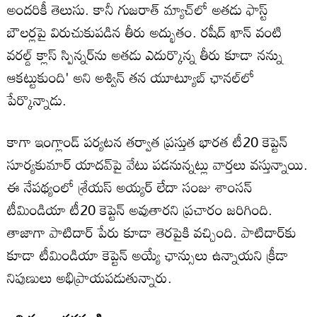
అందరికీ తెలుసు. కానీ గుజరాత్ మ్యాచ్‌లో అతడు ఫాస్ట్
బౌలర్లపై విరుచుకుపడిన తీరు అద్భుతం. రషీద్ ఖాన్ వంటి
వరల్డ్ క్లాస్ స్పిన్నర్‌ను అతడు ఎదుర్కొన్న తీరు కూడా నన్ను
ఆకట్టుకుంది' అని అశ్విన్ తన యూట్యూబ్ ఛానల్‌లో
పేర్కొన్నాడు.
కాగా ఇంగ్లాండ్ ప‌ర్యట‌న త‌ర్వాత ప్రస్తుత భార‌త టీ20 కెప్టెన్
సూర్యకుమార్ యాద‌వ్‌పై వేటు ప‌డ‌నున్నట్లు వార్తలు వ‌స్తున్నాయి.
ఈ నేప‌థ్యంలో శ్రేయ‌స్ అయ్యర్‌ లేదా సంజు శాంసన్
టీమిండియా టీ20 కెప్టెన్ అవుతారని ప్రచారం జరిగింది.
తాజాగా పాటిదార్ పేరు కూడా తెరపైకి వ‌చ్చింది. పాటిదార్‌కు
కూడా టీమిండియా కెప్టెన్ అయ్యే ఛాన్సులు ఉన్నాయని క్రీడా
నిపుణులు అభిప్రాయపడుతున్నారు.