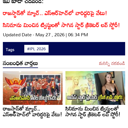
ఇవి కూడా చదవండి:
రాజస్థాన్‌తో మ్యాచ్.. ఎస్ఆర్‌హెచ్‌లో వారిద్దరిపై వేటు!
సినిమాను మించిన ట్విస్టులతో సాగిన స్టార్ క్రికెటర్ లవ్ స్టోరీ!
Updated Date - May 27 , 2026 | 06:34 PM
#IPL 2026
Tags
సంబంధిత వార్తలు
మరిన్ని చదవండి
రాజస్థాన్‌తో మ్యాచ్..
సినిమాను మించిన ట్విస్టులతో
ఎస్ఆర్‌హెచ్‌లో వారిద్దరిపై వేటు!
సాగిన స్టార్ క్రికెటర్ లవ్ స్టోరీ!