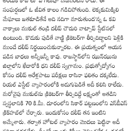
అందుకే కాబోలు ‘ఏ గెలుపూ వెనువెంటనే రాదు. ఈ
సంఘర్షణలో ఓ జీవిత కాలం గడిచిపోతుంది. లెక్కకుమిక్కిలి
మేఘాలు జతకూడితేనే అది నదిగా మారుతుంద’న్న ఓ కవి
వాక్యాలు ముకుల్‌ తండ్రి దలీప్‌ చౌదురి వాట్సాప్‌ స్టేట్‌సలో
ఉంటుంది. కొడుకు పుడితే వాణ్ణి క్రికెటర్‌గా తీర్చిదిద్దాలని పెళ్లికి
ముందే దలీప్‌ నిర్ణయించుకున్నారట. ఈ ప్రయత్నంలో ఆయన
పడిన బాధలు అన్నీఇన్నీ కావు. రాజస్థాన్‌లోని ఝున్‌ఝును
జిల్లాలోని ఖేదారోకి ధని దలీప్‌ స్వగ్రామం. ప్రభుత్వోద్యోగం
కోసం దలీప్‌ ఆరేళ్లపాటు పరీక్షలు రాసినా ఫలితం దక్కలేదు.
రియల్‌ ఎస్టేట్‌ వ్యాపారంలోకి అడుగుపెడితే అదీ కలిసి రాలేదు.
మరోవైపు ముకుల్‌ను క్రికెటర్‌గా తీర్చిదిద్దే లక్ష్యంతో అతడిని
స్వస్థలానికి 70 కి.మీ. దూరంలోని సికార్‌ పట్టణంలోని ఎస్‌బీఎస్‌
క్రిక్‌హబ్‌లో చేర్చారు. ఇందుకోసం దలీప్‌ తన ఇంటిని
అమ్మేశారు. తర్వాత హోటల్‌ వ్యాపారం మొదలు పెట్టినా అదీ