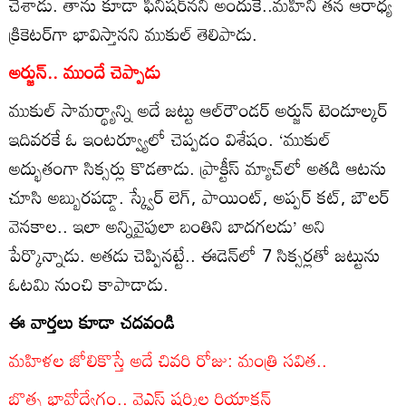
చేశాడు. తాను కూడా ఫినిషర్‌నని అందుకే..మహీని తన ఆరాధ్య
క్రికెటర్‌గా భావిస్తానని ముకుల్‌ తెలిపాడు.
అర్జున్‌.. ముందే చెప్పాడు
ముకుల్‌ సామర్థ్యాన్ని అదే జట్టు ఆల్‌రౌండర్‌ అర్జున్‌ టెండూల్కర్‌
ఇదివరకే ఓ ఇంటర్వ్యూలో చెప్పడం విశేషం. ‘ముకుల్‌
అద్భుతంగా సిక్సర్లు కొడతాడు. ప్రాక్టీస్‌ మ్యాచ్‌లో అతడి ఆటను
చూసి అబ్బురపడ్డా. స్క్వేర్‌ లెగ్‌, పాయింట్‌, అప్పర్‌ కట్‌, బౌలర్‌
వెనకాల.. ఇలా అన్నివైపులా బంతిని బాదగలడు’ అని
పేర్కొన్నాడు. అతడు చెప్పినట్టే.. ఈడెన్‌లో 7 సిక్సర్లతో జట్టును
ఓటమి నుంచి కాపాడాడు.
ఈ వార్తలు కూడా చదవండి
మహిళల జోలికొస్తే అదే చివరి రోజు: మంత్రి సవిత..
బొత్స భావోద్వేగం.. వైఎస్ షర్మిల రియాక్షన్