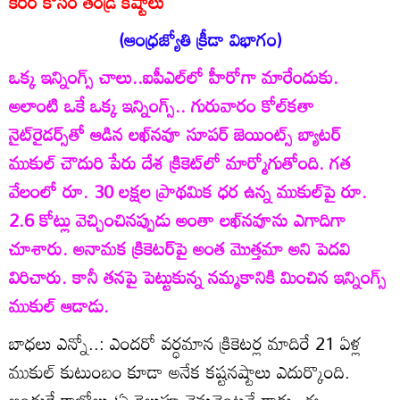
కెరీర్‌ కోసం తండ్రి కష్టాలు
(ఆంధ్రజ్యోతి క్రీడా విభాగం)
ఒక్క ఇన్నింగ్స్‌ చాలు..ఐపీఎల్‌లో హీరోగా మారేందుకు.
అలాంటి ఒకే ఒక్క ఇన్నింగ్స్‌.. గురువారం కోల్‌కతా
నైట్‌రైడర్స్‌తో ఆడిన లఖ్‌నవూ సూపర్‌ జెయింట్స్‌ బ్యాటర్‌
ముకుల్‌ చౌదురి పేరు దేశ క్రికెట్‌లో మార్మోగుతోంది. గత
వేలంలో రూ. 30 లక్షల ప్రాథమిక ధర ఉన్న ముకుల్‌పై రూ.
2.6 కోట్లు వెచ్చించినప్పుడు అంతా లఖ్‌నవూను ఎగాదిగా
చూశారు. అనామక క్రికెటర్‌పై అంత మొత్తమా అని పెదవి
విరిచారు. కానీ తనపై పెట్టుకున్న నమ్మకానికి మించిన ఇన్నింగ్స్‌
ముకుల్‌ ఆడాడు.
బాధలు ఎన్నో..: ఎందరో వర్ధమాన క్రికెటర్ల మాదిరే 21 ఏళ్ల
ముకుల్‌ కుటుంబం కూడా అనేక కష్టనష్టాలు ఎదుర్కొంది.