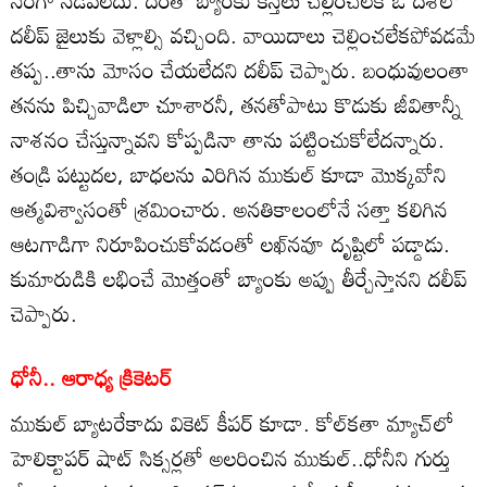
సరిగా నడవలేదు. దీంతో బ్యాంకు కిస్తీలు చెల్లించలేక ఓ దశలో
దలీప్‌ జైలుకు వెళ్లాల్సి వచ్చింది. వాయిదాలు చెల్లించలేకపోవడమే
తప్ప..తాను మోసం చేయలేదని దలీప్‌ చెప్పారు. బంధువులంతా
తనను పిచ్చివాడిలా చూశారనీ, తనతోపాటు కొడుకు జీవితాన్నీ
నాశనం చేస్తున్నావని కోప్పడినా తాను పట్టించుకోలేదన్నారు.
తండ్రి పట్టుదల, బాధలను ఎరిగిన ముకుల్‌ కూడా మొక్కవోని
ఆత్మవిశ్వాసంతో శ్రమించారు. అనతికాలంలోనే సత్తా కలిగిన
ఆటగాడిగా నిరూపించుకోవడంతో లఖ్‌నవూ దృష్టిలో పడ్డాడు.
కుమారుడికి లభించే మొత్తంతో బ్యాంకు అప్పు తీర్చేస్తానని దలీప్‌
చెప్పారు.
ధోనీ.. ఆరాధ్య క్రికెటర్‌
ముకుల్‌ బ్యాటరేకాదు వికెట్‌ కీపర్‌ కూడా. కోల్‌కతా మ్యాచ్‌లో
హెలిక్టాపర్‌ షాట్‌ సిక్సర్లతో అలరించిన ముకుల్‌..ధోనీని గుర్తు