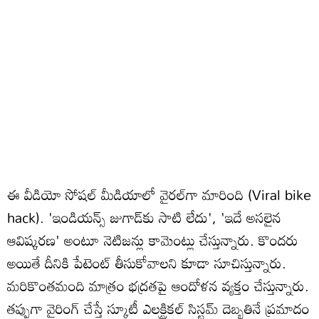
ఈ వీడియో సోషల్ మీడియాలో వైరల్‌గా మారింది (Viral bike
hack). 'ఇండియన్స్ జుగాడ్‌కు సాటి లేదు', 'ఇదే అసలైన
ఆవిష్కరణ' అంటూ నెటిజన్లు కామెంట్లు చేస్తున్నారు. కొందరు
అయితే దీనికి పేటెంట్ తీసుకోవాలని కూడా సూచిస్తున్నారు.
మరికొంతమంది మాత్రం భద్రతపై ఆందోళన వ్యక్తం చేస్తున్నారు.
తప్పుగా వైరింగ్ చేస్తే స్కూటీ ఎలక్ట్రికల్ సిస్టమ్ దెబ్బతినే ప్రమాదం