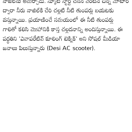
నాజిల్‌ను అమర్చాడు. స్కూటీ స్టార్ట్ చేసిన వెంటనే చిన్న మోటార్
ద్వారా నీరు నాజిల్‌కి చేరి చల్లటి నీటి తుంపర్లు బయటకు
వస్తున్నాయి. ప్రయాణించే సమయంలో ఈ నీటి తుంపర్లు
గాలితో కలిసి మొహానికి కాస్త చల్లదనాన్ని అందిస్తున్నాయి. ఈ
పద్ధతిని 'ఎవాపరేటివ్ కూలింగ్ టెక్నిక్' అని సోషల్ మీడియా
జనాలు పిలుస్తున్నారు (Desi AC scooter).