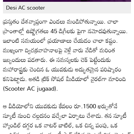
Desi AC scooter
ప్రస్తుతం దేశవ్యాప్తంగా ఎండలు మండిపోతున్నాయి. చాలా
ప్రాంతాల్లో ఉష్ణోగ్రతలు 45 డిగ్రీలకు పైగా నమోదవుతున్నాయి.
ఇలాంటి సమయంలో ప్రయాణాలు చేయడం చాలా కష్టం.
ముఖ్యంగా ద్విచక్రవాహనాలపై వెళ్లే వారు వేడితో మరింత
ఇబ్బందులు పడతారు. ఈ సమస్యలకు చెక్ పెట్టేందుకు
మహారాష్ట్రకు చెందిన ఓ యువకుడు అద్భుతమైన పరిష్కారం
కనిపెట్టాడు. అతడి ట్రిక్ సోషల్ మీడియాలో వైరల్‌గా మారింది
(Scooter AC jugaad).
ఆ వీడియోలోని యువకుడు కేవలం రూ.1500 ఖర్చుతోనే
స్కూటీ నుంచి చల్లదనం వచ్చేలా ఏర్పాటు చేశాడు. తన స్కూటీ
హ్యాండిల్ దగ్గర ఒక వాటర్ బాటిల్, ఒక చిన్న పంపు, ఒక