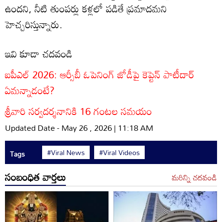
ఉందని, నీటి తుంపర్లు కళ్లలో పడితే ప్రమాదమని
హెచ్చరిస్తున్నారు.
ఇవి కూడా చదవండి
ఐపీఎల్ 2026: ఆర్సీబీ ఓపెనింగ్ జోడీపై కెప్టెన్ పాటీదార్
ఏమన్నాడంటే?
శ్రీవారి సర్వదర్శనానికి 16 గంటల సమయం
Updated Date - May 26 , 2026 | 11:18 AM
#Viral News
#Viral Videos
Tags
సంబంధిత వార్తలు
మరిన్ని చదవండి