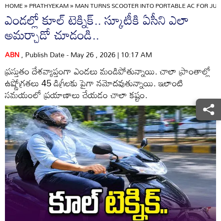
HOME
»
PRATHYEKAM
»
MAN TURNS SCOOTER INTO PORTABLE AC FOR JUST 
ఎండల్లో కూల్ టెక్నిక్.. స్కూటీకి ఏసీని ఎలా
అమర్చాడో చూడండి..
ABN
, Publish Date - May 26 , 2026 | 10:17 AM
ప్రస్తుతం దేశవ్యాప్తంగా ఎండలు మండిపోతున్నాయి. చాలా ప్రాంతాల్లో
ఉష్ణోగ్రతలు 45 డిగ్రీలకు పైగా నమోదవుతున్నాయి. ఇలాంటి
సమయంలో ప్రయాణాలు చేయడం చాలా కష్టం.