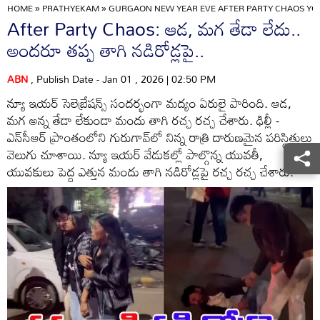
HOME
»
PRATHYEKAM
»
GURGAON NEW YEAR EVE AFTER PARTY CHAOS YO
After Party Chaos: ఆడ, మగ తేడా లేదు..
అందరూ తప్ప తాగి నడిరోడ్లపై..
ABN
, Publish Date - Jan 01 , 2026 | 02:50 PM
న్యూ ఇయర్ సెలెబ్రేషన్స్ సందర్భంగా మద్యం ఏరులై పారింది. ఆడ,
మగ అన్న తేడా లేకుండా మందు తాగి రచ్చ రచ్చ చేశారు. ఢిల్లీ -
ఎన్‌సీఆర్ ప్రాంతంలోని గురుగావ్‌లో నిన్న రాత్రి దారుణమైన పరిస్థితులు
వెలుగు చూశాయి. న్యూ ఇయర్ వేడుకల్లో పాల్గొన్న యువతీ,
యువకులు పెద్ద ఎత్తున మందు తాగి నడిరోడ్లపై రచ్చ రచ్చ చేశారు.