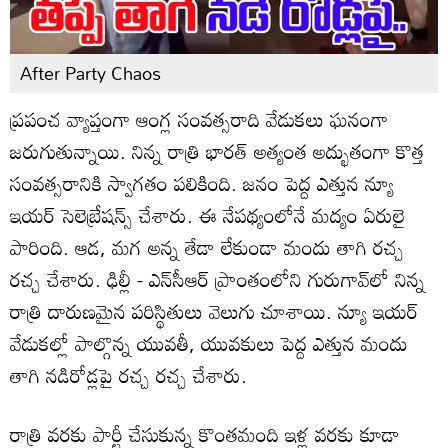
After Party Chaos
ప్రపంచ వ్యాప్తంగా ఆంగ్ల సంవత్సరాది వేడుకలు ఘనంగా
జరుగుతున్నాయి. నిన్న రాత్రి భారత్ అత్యంత అద్భుతంగా కొత్త
సంవత్సరానికి స్వాగతం పలికింది. జనం పెద్ద ఎత్తున న్యూ
ఇయర్ సెలెబ్రేషన్స్ చేశారు. ఈ నేపథ్యంలోనే మద్యం ఏరులై
పారింది. ఆడ, మగ అన్న తేడా లేకుండా మందు తాగి రచ్చ
రచ్చ చేశారు. ఢిల్లీ - ఎన్‌సీఆర్ ప్రాంతంలోని గురుగావ్‌లో నిన్న
రాత్రి దారుణమైన పరిస్థితులు వెలుగు చూశాయి. న్యూ ఇయర్
వేడుకల్లో పాల్గొన్న యువతీ, యువకులు పెద్ద ఎత్తున మందు
తాగి నడిరోడ్లపై రచ్చ రచ్చ చేశారు.
రాత్రి వరకు పార్టీ చేసుకున్న కొంతమంది ఇళ్ల వరకు కూడా