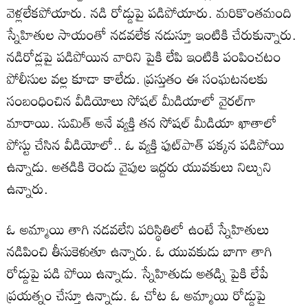
వెళ్లలేకపోయారు. నడి రోడ్డుపై పడిపోయారు. మరికొంతమంది
స్నేహితుల సాయంతో నడవలేక నడుస్తూ ఇంటికి చేరుకున్నారు.
నడిరోడ్లపై పడిపోయిన వారిని పైకి లేపి ఇంటికి పంపించటం
పోలీసుల వల్ల కూడా కాలేదు. ప్రస్తుతం ఈ సంఘటనలకు
సంబంధించిన వీడియోలు సోషల్ మీడియాలో వైరల్‌గా
మారాయి. సుమిత్ అనే వ్యక్తి తన సోషల్ మీడియా ఖాతాలో
పోస్టు చేసిన వీడియోలో.. ఓ వ్యక్తి ఫుట్‌పాత్ పక్కన పడిపోయి
ఉన్నాడు. అతడికి రెండు వైపుల ఇద్దరు యువకులు నిల్చుని
ఉన్నారు.
ఓ అమ్మాయి తాగి నడవలేని పరిస్థితిలో ఉంటే స్నేహితులు
నడిపించి తీసుకెళుతూ ఉన్నారు. ఓ యువకుడు బాగా తాగి
రోడ్డుపై పడి పోయి ఉన్నాడు. స్నేహితుడు అతడ్ని పైకి లేపే
ప్రయత్నం చేస్తూ ఉన్నాడు. ఓ చోట ఓ అమ్మాయి రోడ్డుపై