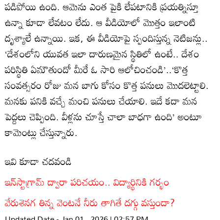
పడిపోయి ఉంది. ఆమెను ఎంత పైకి లేపటానికి ప్రయత్నిస్తూ
ఉన్నా కూడా లేవటం లేదు. ఆ వీడియోలో మొత్తం ఇలాంటి
దృశ్యాలే ఉన్నాయి. ఇక, ఈ వీడియోపై స్పందిస్తున్న నెటిజన్లు..
‘దేశంలోని యువత ఇలా దారుణమైన స్థితిలో ఉంటే.. దేశం
పరిస్థితి ఏమౌతుందో మీరే ఓ సారి ఆలోచించండి’..‘కొత్త
సంవత్సరం రోజు మన బాగు కోసం కొత్త పనులు మొదలెట్టాలి.
మనకు పనికి వచ్చే మంచి పనులు చేయాలి. ఇదే కదా మన
పెద్దలు చెప్పింది. వీళ్లను చూస్తే చాలా బాధగా ఉంది’ అంటూ
కామెంట్లు చేస్తున్నారు.
ఇవి కూడా చదవండి
ఇన్‌స్టాగ్రామ్‌ ద్వారా పరిచయం.. విద్యార్థినికి గర్భం
వేరుశెనగ తిన్న వెంటనే నీరు తాగితే దగ్గు వస్తుందా?
Updated Date - Jan 01 , 2026 | 02:57 PM