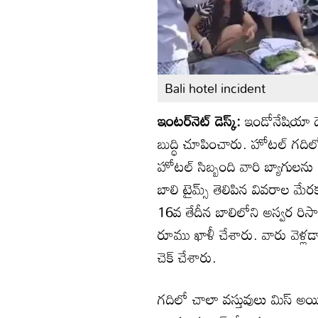
Bali hotel incident
ఇంటర్‌నెట్ డెస్క్:
ఇండోనేషియా దే
బుద్ధి చూపించారు. హోటల్ గదిలోన
హోటల్ సిబ్బంది వారి బ్యాగులను
బాలి టైమ్స్ తెలిపిన వివరాల మేర
16వ తేదీన బాలిలోని అస్వర రిసార
రూము ఖాళీ చేశారు. వారు వెళ్లడ
చెక్ చేశారు.
గదిలో చాలా వస్తువులు మిస్ అయి