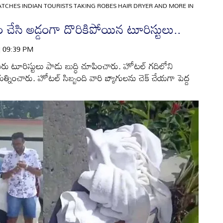
ATCHES INDIAN TOURISTS TAKING ROBES HAIR DRYER AND MORE IN
ేసి అడ్డంగా దొరికిపోయిన టూరిస్టులు..
 | 09:39 PM
గురు టూరిస్టులు పాడు బుద్ధి చూపించారు. హోటల్ గదిలోని
్రయత్నించారు. హోటల్ సిబ్బంది వారి బ్యాగులను చెక్ చేయగా పెద్ద