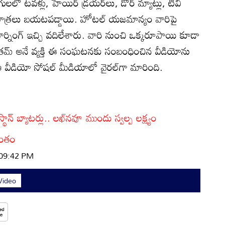
ాగులలో టవళ్లు, హెయిర్ డ్రయర్‌లు, డోర్ మ్యాట్లు, టీవీ
ే పాత్రలు బయటపడ్డాయి. హోటల్ యజమాన్యం వారిపై
ార్నింగ్ ఇచ్చి వదిలేశారు. వారి నుంచి ఒక్కరూపాయి కూడా
గౌతమ్ అనే వ్యక్తి ఈ సంఘటనకు సంబంధించిన వీడియోను
 ఆ వీడియో సోషల్ మీడియాలో వైరల్‌గా మారింది.
న్ బ్యాటర్లు.. లఖ్‌నవూ ముందు స్వల్ప లక్ష్యం
వంతం
 09:42 PM
 Video