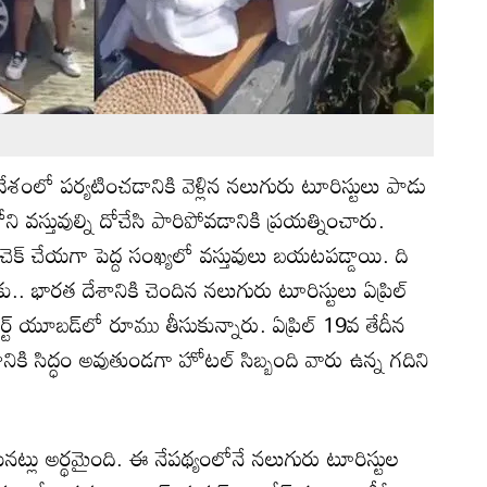
శంలో పర్యటించడానికి వెళ్లిన నలుగురు టూరిస్టులు పాడు
ి వస్తువుల్ని దోచేసి పారిపోవడానికి ప్రయత్నించారు.
 చెక్ చేయగా పెద్ద సంఖ్యలో వస్తువులు బయటపడ్డాయి. ది
కు.. భారత దేశానికి చెందిన నలుగురు టూరిస్టులు ఏప్రిల్
్ట్ యూబడ్‌‌లో రూము తీసుకున్నారు. ఏప్రిల్ 19వ తేదీన
ానికి సిద్ధం అవుతుండగా హోటల్ సిబ్బంది వారు ఉన్న గదిని
నట్లు అర్థమైంది. ఈ నేపథ్యంలోనే నలుగురు టూరిస్టుల