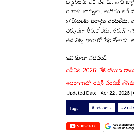
బ్యాగులను చెక్ చేశారు. వారి బ్య
రిమోట్ బాక్సులు, ఆహారం తిన
పోలీసులకు ఫిర్యాదు చేయలేదు. వ
ఎక్కువగా తీసుకోలేదు. తరుణ్ 
తన ఎక్స్ ఖాతాలో షేర్ చేశాడు.
ఇవి కూడా చదవండి
ఐపీఎల్ 2026: తేలిపోయిన రాజస్థా
తెలంగాణలో రేషన్ పంపిణీ వేగ
Updated Date - Apr 22 , 2026 |
#Indonesia
#Viral
Tags
SUBSCRIBE