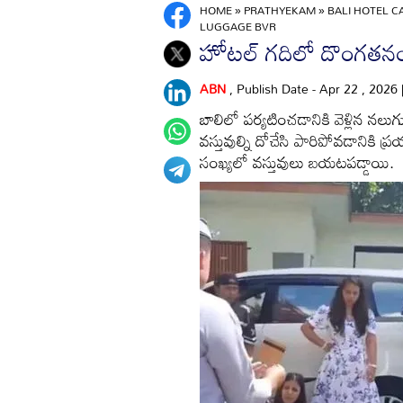
HOME
»
PRATHYEKAM
»
BALI HOTEL C
LUGGAGE BVR
హోటల్‌ గదిలో దొంగతనం చ
ABN
, Publish Date - Apr 22 , 2026
బాలిలో పర్యటించడానికి వెళ్లిన నలు
వస్తువుల్ని దోచేసి పారిపోవడానికి ప
సంఖ్యలో వస్తువులు బయటపడ్డాయి.