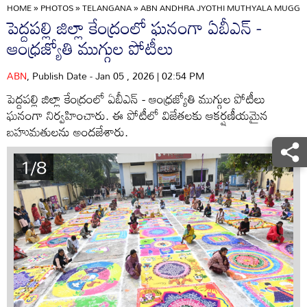
HOME
»
PHOTOS
»
TELANGANA
»
ABN ANDHRA JYOTHI MUTHYALA MUGGULA
పెద్దపల్లి జిల్లా కేంద్రంలో ఘనంగా ఏబీఎన్ -
ఆంధ్రజ్యోతి ముగ్గుల పోటీలు
ABN
, Publish Date - Jan 05 , 2026 | 02:54 PM
పెద్దపల్లి జిల్లా కేంద్రంలో ఏబీఎన్ - ఆంధ్రజ్యోతి ముగ్గుల పోటీలు
ఘనంగా నిర్వహించారు. ఈ పోటీలో విజేతలకు ఆకర్షణీయమైన
బహుమతులను అందజేశారు.
1/8