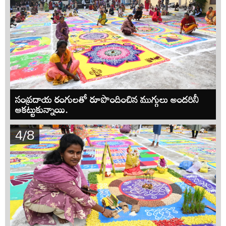
సంప్రదాయ రంగులతో రూపొందించిన ముగ్గులు అందరినీ
ఆకట్టుకున్నాయి.
4/8