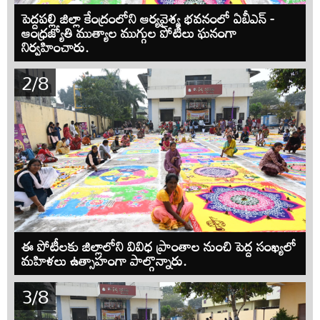
పెద్దపల్లి జిల్లా కేంద్రంలోని ఆర్యవైశ్య భవనంలో ఏబీఎన్ -
ఆంధ్రజ్యోతి ముత్యాల ముగ్గుల పోటీలు ఘనంగా
నిర్వహించారు.
2/8
ఈ పోటీలకు జిల్లాలోని వివిధ ప్రాంతాల నుంచి పెద్ద సంఖ్యలో
మహిళలు ఉత్సాహంగా పాల్గొన్నారు.
3/8