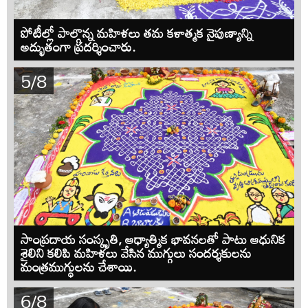
పోటీల్లో పాల్గొన్న మహిళలు తమ కళాత్మక నైపుణ్యాన్ని
అద్భుతంగా ప్రదర్శించారు.
5/8
సాంప్రదాయ సంస్కృతి, ఆధ్యాత్మిక భావనలతో పాటు ఆధునిక
శైలిని కలిపి మహిళలు వేసిన ముగ్గులు సందర్శకులను
మంత్రముగ్ధులను చేశాయి.
6/8