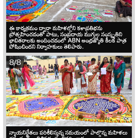
ఈ కార్యక్రమం ద్వారా మహిళల్లోని కళాప్రతిభను
ప్రోత్సహించడంతో పాటు, సంప్రదాయ ముగ్గుల సంస్కృతిని
భావితరాలకు అందించడంలో ABN ఆంధ్రజ్యోతి కీలక పాత్ర
పోషించిందని నిర్వాహకులు తెలిపారు.
8/8
న్యాయనిర్ణేతలు పరిశీలిస్తున్న సమయంలో పాల్గొన్న మహిళలు