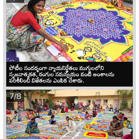
పోటీల సందర్భంగా న్యాయనిర్ణేతలు ముగ్గులలోని
సృజనాత్మకత, రంగుల సమన్వయం వంటి అంశాలను
పరిశీలించి విజేతలను ఎంపిక చేశారు.
7/8