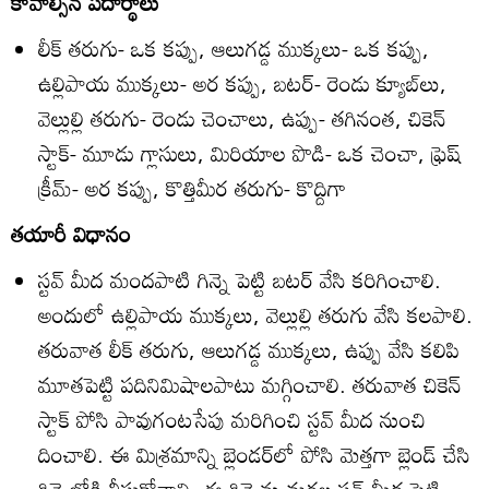
కావాల్సిన పదార్థాలు
లీక్‌ తరుగు- ఒక కప్పు, ఆలుగడ్డ ముక్కలు- ఒక కప్పు,
ఉల్లిపాయ ముక్కలు- అర కప్పు, బటర్‌- రెండు క్యూబ్‌లు,
వెల్లుల్లి తరుగు- రెండు చెంచాలు, ఉప్పు- తగినంత, చికెన్‌
స్టాక్‌- మూడు గ్లాసులు, మిరియాల పొడి- ఒక చెంచా, ఫ్రెష్‌
క్రీమ్‌- అర కప్పు, కొత్తిమీర తరుగు- కొద్దిగా
తయారీ విధానం
స్టవ్‌ మీద మందపాటి గిన్నె పెట్టి బటర్‌ వేసి కరిగించాలి.
అందులో ఉల్లిపాయ ముక్కలు, వెల్లుల్లి తరుగు వేసి కలపాలి.
తరువాత లీక్‌ తరుగు, ఆలుగడ్డ ముక్కలు, ఉప్పు వేసి కలిపి
మూతపెట్టి పదినిమిషాలపాటు మగ్గించాలి. తరువాత చికెన్‌
స్టాక్‌ పోసి పావుగంటసేపు మరిగించి స్టవ్‌ మీద నుంచి
దించాలి. ఈ మిశ్రమాన్ని బ్లెండర్‌లో పోసి మెత్తగా బ్లెండ్‌ చేసి
గిన్నెలోకి తీసుకోవాలి. ఈ గిన్నెను మరల స్టవ్‌ మీద పెట్టి