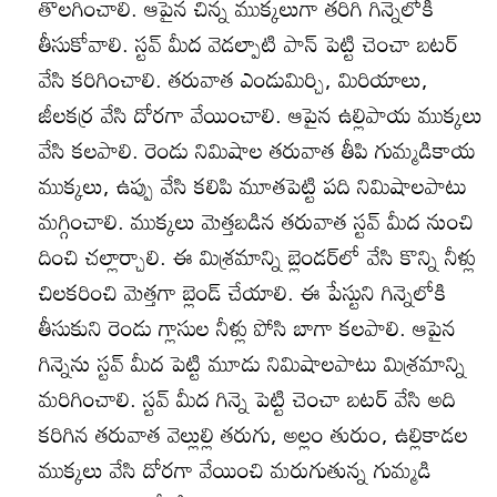
తొలగించాలి. ఆపైన చిన్న ముక్కలుగా తరిగి గిన్నెలోకి
తీసుకోవాలి. స్టవ్‌ మీద వెడల్పాటి పాన్‌ పెట్టి చెంచా బటర్‌
వేసి కరిగించాలి. తరువాత ఎండుమిర్చి, మిరియాలు,
జీలకర్ర వేసి దోరగా వేయించాలి. ఆపైన ఉల్లిపాయ ముక్కలు
వేసి కలపాలి. రెండు నిమిషాల తరువాత తీపి గుమ్మడికాయ
ముక్కలు, ఉప్పు వేసి కలిపి మూతపెట్టి పది నిమిషాలపాటు
మగ్గించాలి. ముక్కలు మెత్తబడిన తరువాత స్టవ్‌ మీద నుంచి
దించి చల్లార్చాలి. ఈ మిశ్రమాన్ని బ్లెండర్‌లో వేసి కొన్ని నీళ్లు
చిలకరించి మెత్తగా బ్లెండ్‌ చేయాలి. ఈ పేస్టుని గిన్నెలోకి
తీసుకుని రెండు గ్లాసుల నీళ్లు పోసి బాగా కలపాలి. ఆపైన
గిన్నెను స్టవ్‌ మీద పెట్టి మూడు నిమిషాలపాటు మిశ్రమాన్ని
మరిగించాలి. స్టవ్‌ మీద గిన్నె పెట్టి చెంచా బటర్‌ వేసి అది
కరిగిన తరువాత వెల్లుల్లి తరుగు, అల్లం తురుం, ఉల్లికాడల
ముక్కలు వేసి దోరగా వేయించి మరుగుతున్న గుమ్మడి