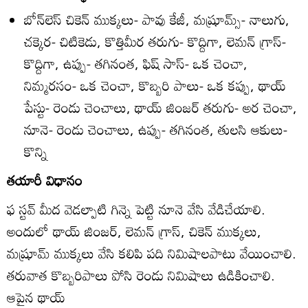
బోన్‌లెస్‌ చికెన్‌ ముక్కలు- పావు కేజీ, మష్రూమ్స్‌- నాలుగు,
చక్కెర- చిటికెడు, కొత్తిమీర తరుగు- కొద్దిగా, లెమన్‌ గ్రాస్‌-
కొద్దిగా, ఉప్పు- తగినంత, ఫిష్‌ సాస్‌- ఒక చెంచా,
నిమ్మరసం- ఒక చెంచా, కొబ్బరి పాలు- ఒక కప్పు, థాయ్‌
పేస్టు- రెండు చెంచాలు, థాయ్‌ జింజర్‌ తరుగు- అర చెంచా,
నూనె- రెండు చెంచాలు, ఉప్పు- తగినంత, తులసి ఆకులు-
కొన్ని
తయారీ విధానం
ఫ స్టవ్‌ మీద వెడల్పాటి గిన్నె పెట్టి నూనె వేసి వేడిచేయాలి.
అందులో థాయ్‌ జింజర్‌, లెమన్‌ గ్రాస్‌, చికెన్‌ ముక్కలు,
మష్రూమ్‌ ముక్కలు వేసి కలిపి పది నిమిషాలపాటు వేయించాలి.
తరువాత కొబ్బరిపాలు పోసి రెండు నిమిషాలు ఉడికించాలి.
ఆపైన థాయ్‌