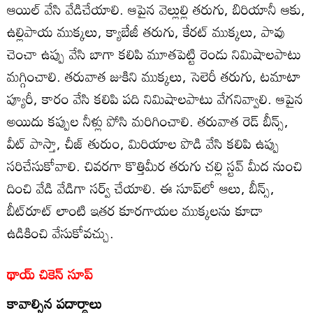
ఆయిల్‌ వేసి వేడిచేయాలి. ఆపైన వెల్లుల్లి తరుగు, బిరియానీ ఆకు,
ఉల్లిపాయ ముక్కలు, క్యాబేజీ తరుగు, కేరట్‌ ముక్కలు, పావు
చెంచా ఉప్పు వేసి బాగా కలిపి మూతపెట్టి రెండు నిమిషాలపాటు
మగ్గించాలి. తరువాత జుకిని ముక్కలు, సెలెరీ తరుగు, టమాటా
ప్యూరీ, కారం వేసి కలిపి పది నిమిషాలపాటు వేగనివ్వాలి. ఆపైన
అయిదు కప్పుల నీళ్లు పోసి మరిగించాలి. తరువాత రెడ్‌ బీన్స్‌,
వీట్‌ పాస్తా, చీజ్‌ తురుం, మిరియాల పొడి వేసి కలిపి ఉప్పు
సరిచేసుకోవాలి. చివరగా కొత్తిమీర తరుగు చల్లి స్టవ్‌ మీద నుంచి
దించి వేడి వేడిగా సర్వ్‌ చేయాలి. ఈ సూప్‌లో ఆలు, బీన్స్‌,
బీట్‌రూట్‌ లాంటి ఇతర కూరగాయల ముక్కలను కూడా
ఉడికించి వేసుకోవచ్చు.
థాయ్‌ చికెన్‌ సూప్‌
కావాల్సిన పదార్థాలు