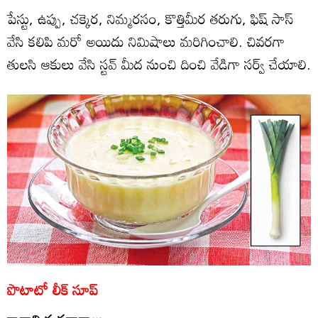
పేస్టు, ఉప్పు, చక్కెర, నిమ్మరసం, కొత్తిమీర తరుగు, ఫిష్‌ సాస్‌
వేసి కలిపి మరో అయిదు నిమిషాలు మరిగించాలి. చివరగా
తులసి ఆకులు వేసి స్టవ్‌ మీద నుంచి దించి వేడిగా సర్వ్‌ చేయాలి.
పొటాటో లీక్‌ సూప్‌