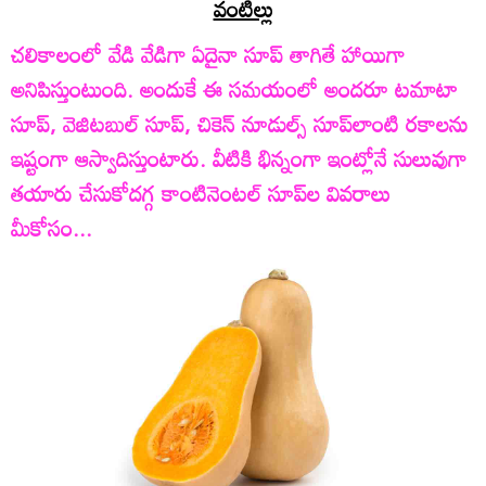
వంటిల్లు
చలికాలంలో వేడి వేడిగా ఏదైనా సూప్‌ తాగితే హాయిగా
అనిపిస్తుంటుంది. అందుకే ఈ సమయంలో అందరూ టమాటా
సూప్‌, వెజిటబుల్‌ సూప్‌, చికెన్‌ నూడుల్స్‌ సూప్‌లాంటి రకాలను
ఇష్టంగా ఆస్వాదిస్తుంటారు. వీటికి భిన్నంగా ఇంట్లోనే సులువుగా
తయారు చేసుకోదగ్గ కాంటినెంటల్‌ సూప్‌ల వివరాలు
మీకోసం...