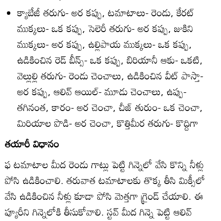
క్యాబేజీ తరుగు- అర కప్పు, టమాటాలు- రెండు, కేరట్‌
ముక్కలు- ఒక కప్పు, సెలెరీ తరుగు- అర కప్పు, జుకిని
ముక్కలు- అర కప్పు, ఉల్లిపాయ ముక్కలు- ఒక కప్పు,
ఉడికించిన రెడ్‌ బీన్స్‌- ఒక కప్పు, బిరియానీ ఆకు- ఒకటి,
వెల్లుల్లి తరుగు- రెండు చెంచాలు, ఉడికించిన వీట్‌ పాస్తా-
అర కప్పు, ఆలివ్‌ ఆయిల్‌- మూడు చెంచాలు, ఉప్పు-
తగినంత, కారం- అర చెంచా, చీజ్‌ తురుం- ఒక చెంచా,
మిరియాల పొడి- అర చెంచా, కొత్తిమీర తరుగు- కొద్దిగా
తయారీ విధానం
ఫ టమాటాల మీద రెండు గాట్లు పెట్టి గిన్నెలో వేసి కొన్ని నీళ్లు
పోసి ఉడికించాలి. తరువాత టమాటాలకు తొక్క తీసి మిక్సీలో
వేసి ఉడికించిన నీళ్లు కూడా పోసి మెత్తగా గ్రైండ్‌ చేయాలి. ఈ
ప్యూరీని గిన్నెలోకి తీసుకోవాలి. స్టవ్‌ మీద గిన్నె పెట్టి ఆలివ్‌