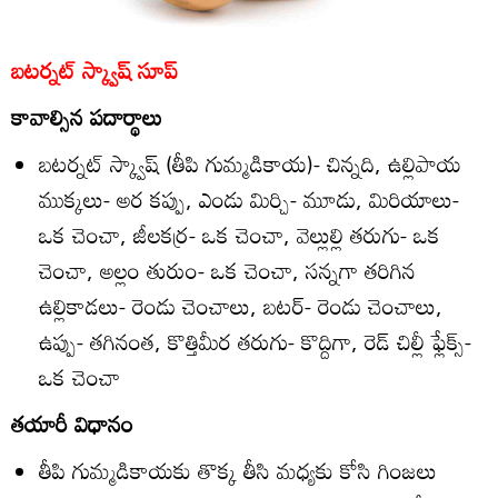
బటర్నట్‌ స్క్వాష్‌ సూప్‌
కావాల్సిన పదార్థాలు
బటర్నట్‌ స్క్వాష్‌ (తీపి గుమ్మడికాయ)- చిన్నది, ఉల్లిపాయ
ముక్కలు- అర కప్పు, ఎండు మిర్చి- మూడు, మిరియాలు-
ఒక చెంచా, జీలకర్ర- ఒక చెంచా, వెల్లుల్లి తరుగు- ఒక
చెంచా, అల్లం తురుం- ఒక చెంచా, సన్నగా తరిగిన
ఉల్లికాడలు- రెండు చెంచాలు, బటర్‌- రెండు చెంచాలు,
ఉప్పు- తగినంత, కొత్తిమీర తరుగు- కొద్దిగా, రెడ్‌ చిల్లీ ఫ్లేక్స్‌-
ఒక చెంచా
తయారీ విధానం
తీపి గుమ్మడికాయకు తొక్క తీసి మధ్యకు కోసి గింజలు