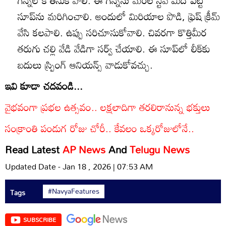
సూప్‌ను మరిగించాలి. అందులో మిరియాల పొడి, ఫ్రెష్‌ క్రీమ్‌
వేసి కలపాలి. ఉప్పు సరిచూసుకోవాలి. చివరగా కొత్తిమీర
తరుగు చల్లి వేడి వేడిగా సర్వ్‌ చేయాలి. ఈ సూప్‌లో లీక్‌కు
బదులు స్ర్పింగ్‌ ఆనియన్స్‌ వాడుకోవచ్చు.
ఇవి కూడా చదవండి...
వైభవంగా ప్రభల ఉత్సవం.. లక్షలాదిగా తరలిరానున్న భక్తులు
సంక్రాంతి పండుగ రోజు చోరీ.. కేవలం ఒక్కరోజులోనే..
Read Latest
AP News
And
Telugu News
Updated Date - Jan 18 , 2026 | 07:53 AM
#NavyaFeatures
Tags
SUBSCRIBE