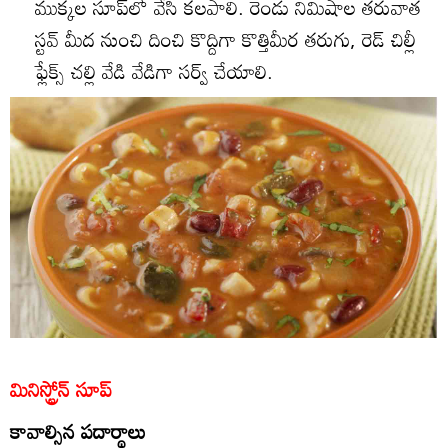
ముక్కల సూప్‌లో వేసి కలపాలి. రెండు నిమిషాల తరువాత
స్టవ్‌ మీద నుంచి దించి కొద్దిగా కొత్తిమీర తరుగు, రెడ్‌ చిల్లీ
ఫ్లేక్స్‌ చల్లి వేడి వేడిగా సర్వ్‌ చేయాలి.
మినిస్ట్రోన్‌ సూప్‌
కావాల్సిన పదార్థాలు