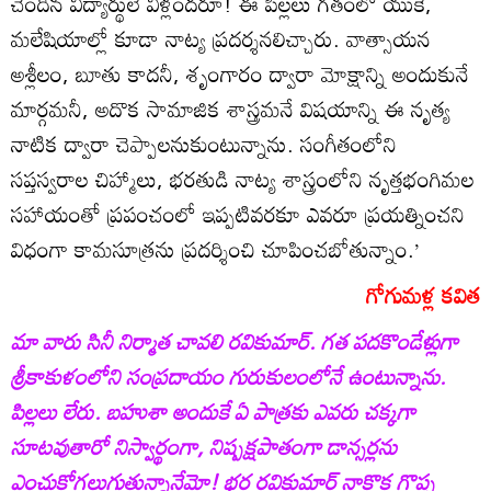
చెందిన విద్యార్థులే వీళ్లందరూ! ఈ పిల్లలు గతంలో యుకె,
మలేషియాల్లో కూడా నాట్య ప్రదర్శనలిచ్చారు. వాత్సాయన
అశ్లీలం, బూతు కాదనీ, శృంగారం ద్వారా మోక్షాన్ని అందుకునే
మార్గమనీ, అదొక సామాజిక శాస్త్రమనే విషయాన్ని ఈ నృత్య
నాటిక ద్వారా చెప్పాలనుకుంటున్నాను. సంగీతంలోని
సప్తస్వరాల చిహ్మాలు, భరతుడి నాట్య శాస్త్రంలోని నృత్తభంగిమల
సహాయంతో ప్రపంచంలో ఇప్పటివరకూ ఎవరూ ప్రయత్నించని
విధంగా కామసూత్రను ప్రదర్శించి చూపించబోతున్నాం.’
గోగుమళ్ల కవిత
మా వారు సినీ నిర్మాత చావలి రవికుమార్‌. గత పదకొండేళ్లుగా
శ్రీకాకుళంలోని సంప్రదాయం గురుకులంలోనే ఉంటున్నాను.
పిల్లలు లేరు. బహుశా అందుకే ఏ పాత్రకు ఎవరు చక్కగా
సూటవుతారో నిస్వార్థంగా, నిష్పక్షపాతంగా డాన్సర్లను
ఎంచుకోగలుగుతున్నానేమో! భర్త రవికుమార్‌ నాకొక గొప్ప