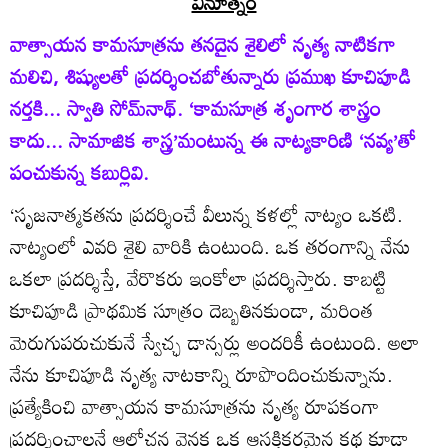
వినూత్నం
వాత్సాయన కామసూత్రను తనదైన శైలిలో నృత్య నాటికగా
మలిచి, శిష్యులతో ప్రదర్శించబోతున్నారు ప్రముఖ కూచిపూడి
నర్తకి... స్వాతి సోమ్‌నాథ్‌. ‘కామసూత్ర శృంగార శాస్త్రం
కాదు... సామాజిక శాస్త్ర’మంటున్న ఈ నాట్యకారిణి ‘నవ్య’తో
పంచుకున్న కబుర్లివి.
‘సృజనాత్మకతను ప్రదర్శించే వీలున్న కళల్లో నాట్యం ఒకటి.
నాట్యంలో ఎవరి శైలి వారికి ఉంటుంది. ఒక తరంగాన్ని నేను
ఒకలా ప్రదర్శిస్తే, వేరొకరు ఇంకోలా ప్రదర్శిస్తారు. కాబట్టి
కూచిపూడి ప్రాథమిక సూత్రం దెబ్బతినకుండా, మరింత
మెరుగుపరుచుకునే స్వేచ్ఛ డాన్సర్లు అందరికీ ఉంటుంది. అలా
నేను కూచిపూడి నృత్య నాటకాన్ని రూపొందించుకున్నాను.
ప్రత్యేకించి వాత్సాయన కామసూత్రను నృత్య రూపకంగా
ప్రదర్శించాలనే ఆలోచన వెనక ఒక ఆసక్తికరమైన కథ కూడా