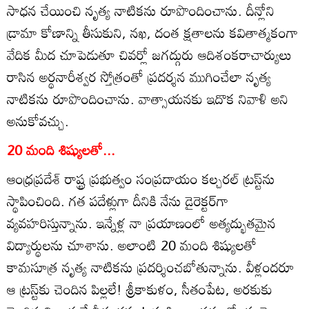
సాధన చేయించి నృత్య నాటికను రూపొందించాను. దీన్లోని
డ్రామా కోణాన్ని తీసుకుని, నఖ, దంత క్షతాలను కవితాత్మకంగా
వేదిక మీద చూపెడుతూ చివర్లో జగద్గురు ఆదిశంకరాచార్యులు
రాసిన అర్థనారీశ్వర స్తోత్రంతో ప్రదర్శన ముగించేలా నృత్య
నాటికను రూపొందించాను. వాత్సాయనకు ఇదొక నివాళి అని
అనుకోవచ్చు.
20 మంది శిష్యులతో...
ఆంధ్రప్రదేశ్‌ రాష్ట్ర ప్రభుత్వం సంప్రదాయం కల్చరల్‌ ట్రస్ట్‌ను
స్థాపించింది. గత పదేళ్లుగా దీనికి నేను డైరెక్టర్‌గా
వ్యవహరిస్తున్నాను. ఇన్నేళ్ల నా ప్రయాణంలో అత్యద్భుతమైన
విద్యార్థులను చూశాను. అలాంటి 20 మంది శిష్యులతో
కామసూత్ర నృత్య నాటికను ప్రదర్శించబోతున్నాను. వీళ్లందరూ
ఆ ట్రస్ట్‌కు చెందిన పిల్లలే! శ్రీకాకుళం, సీతంపేట, అరకుకు