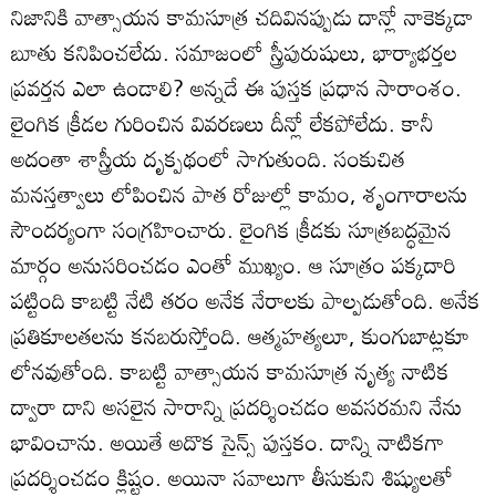
నిజానికి వాత్సాయన కామసూత్ర చదివినప్పుడు దాన్లో నాకెక్కడా
బూతు కనిపించలేదు. సమాజంలో స్త్రీపురుషులు, భార్యాభర్తల
ప్రవర్తన ఎలా ఉండాలి? అన్నదే ఈ పుస్తక ప్రధాన సారాంశం.
లైంగిక క్రీడల గురించిన వివరణలు దీన్లో లేకపోలేదు. కానీ
అదంతా శాస్త్రీయ దృక్పథంలో సాగుతుంది. సంకుచిత
మనస్తత్వాలు లోపించిన పాత రోజుల్లో కామం, శృంగారాలను
సౌందర్యంగా సంగ్రహించారు. లైంగిక క్రీడకు సూత్రబద్ధమైన
మార్గం అనుసరించడం ఎంతో ముఖ్యం. ఆ సూత్రం పక్కదారి
పట్టింది కాబట్టి నేటి తరం అనేక నేరాలకు పాల్పడుతోంది. అనేక
ప్రతికూలతలను కనబరుస్తోంది. ఆత్మహత్యలూ, కుంగుబాట్లకూ
లోనవుతోంది. కాబట్టి వాత్సాయన కామసూత్ర నృత్య నాటిక
ద్వారా దాని అసలైన సారాన్ని ప్రదర్శించడం అవసరమని నేను
భావించాను. అయితే అదొక సైన్స్‌ పుస్తకం. దాన్ని నాటికగా
ప్రదర్శించడం క్లిష్టం. అయినా సవాలుగా తీసుకుని శిష్యులతో