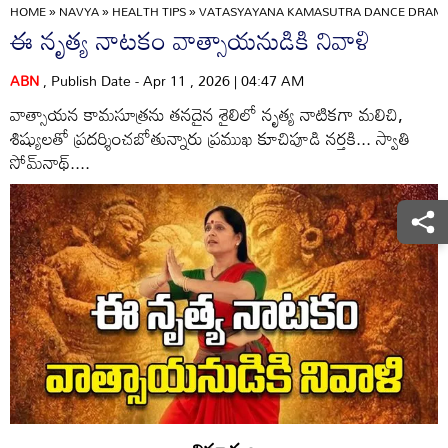
HOME
»
NAVYA
»
HEALTH TIPS
»
VATASYAYANA KAMASUTRA DANCE DRAMA
ఈ నృత్య నాటకం వాత్సాయనుడికి నివాళి
ABN
, Publish Date - Apr 11 , 2026 | 04:47 AM
వాత్సాయన కామసూత్రను తనదైన శైలిలో నృత్య నాటికగా మలిచి,
శిష్యులతో ప్రదర్శించబోతున్నారు ప్రముఖ కూచిపూడి నర్తకి... స్వాతి
సోమ్‌నాథ్‌....