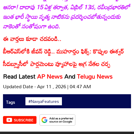
ఆసరా! దాదాపు 15 ఏళ్ల తర్వాత, ఏప్రిల్‌ 13న, రవీంద్రభారతిలో
ఇంత భారీ స్థాయి నృత్య నాటికను ప్రదర్శించబోతున్నందుకు
నాకెంతో సంతోషంగా ఉంది.
ఈ వార్తలు కూడా చదవండి..
బీఆర్ఎస్‌లోకి జీవన్ రెడ్డి.. ముహూర్తం ఫిక్స్: కొప్పుల ఈశ్వర్
సీడబ్ల్యూసీలో పార్లమెంటు వ్యూహాలపై అగ్ర నేతల చర్చ
Read Latest
AP News
And
Telugu News
Updated Date - Apr 11 , 2026 | 04:47 AM
#NavyaFeatures
Tags
SUBSCRIBE