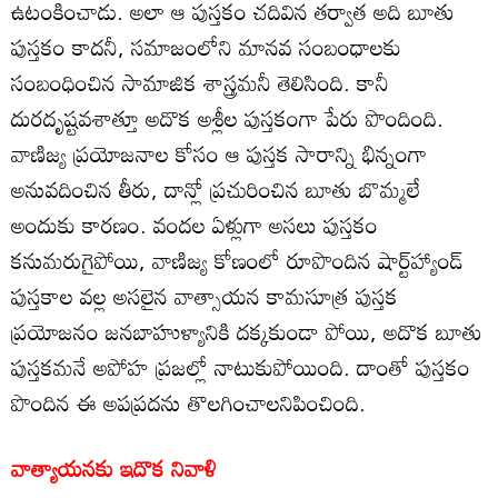
ఉటంకించాడు. అలా ఆ పుస్తకం చదివిన తర్వాత అది బూతు
పుస్తకం కాదనీ, సమాజంలోని మానవ సంబంధాలకు
సంబంధించిన సామాజిక శాస్త్రమనీ తెలిసింది. కానీ
దురదృష్టవశాత్తూ అదొక అశ్లీల పుస్తకంగా పేరు పొందింది.
వాణిజ్య ప్రయోజనాల కోసం ఆ పుస్తక సారాన్ని భిన్నంగా
అనువదించిన తీరు, దాన్లో ప్రచురించిన బూతు బొమ్మలే
అందుకు కారణం. వందల ఏళ్లుగా అసలు పుస్తకం
కనుమరుగైపోయి, వాణిజ్య కోణంలో రూపొందిన షార్ట్‌హ్యాండ్‌
పుస్తకాల వల్ల అసలైన వాత్సాయన కామసూత్ర పుస్తక
ప్రయోజనం జనబాహుళ్యానికి దక్కకుండా పోయి, అదొక బూతు
పుస్తకమనే అపోహ ప్రజల్లో నాటుకుపోయింది. దాంతో పుస్తకం
పొందిన ఈ అపప్రదను తొలగించాలనిపించింది.
వాత్యాయనకు ఇదొక నివాళి