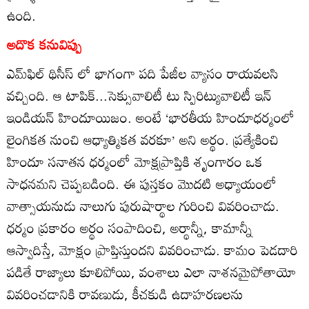
ఉంది.
అదొక కనువిప్పు
ఎమ్‌ఫిల్‌ థిసీస్‌ లో భాగంగా పది పేజీల వ్యాసం రాయవలసి
వచ్చింది. ఆ టాపిక్‌...సెక్సువాలిటీ టు స్పిరిట్యువాలిటీ ఇన్‌
ఇండియన్‌ హిందూయిజం. అంటే ‘భారతీయ హిందూధర్మంలో
లైంగికత నుంచి ఆధ్యాత్మికత వరకూ’ అని అర్థం. ప్రత్యేకించి
హిందూ సనాతన ధర్మంలో మోక్షప్రాప్తికి శృంగారం ఒక
సాధనమని చెప్పబడింది. ఈ పుస్తకం మొదటి అధ్యాయంలో
వాత్సాయనుడు నాలుగు పురుషార్థాల గురించి వివరించాడు.
ధర్మం ప్రకారం అర్థం సంపాదించి, అర్థాన్నీ, కామాన్నీ
ఆస్వాదిస్తే, మోక్షం ప్రాప్తిస్తుందని వివరించాడు. కామం పెడదారి
పడితే రాజ్యాలు కూలిపోయి, వంశాలు ఎలా నాశనమైపోతాయో
వివరించడానికి రావణుడు, కీచకుడి ఉదాహరణలను