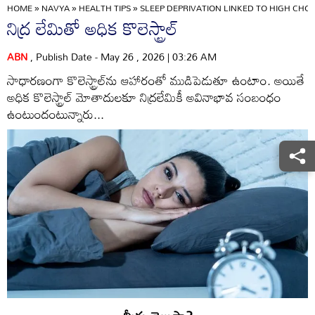
HOME
»
NAVYA
»
HEALTH TIPS
»
SLEEP DEPRIVATION LINKED TO HIGH CHO
నిద్ర లేమితో అధిక కొలెస్ట్రాల్‌
ABN
, Publish Date - May 26 , 2026 | 03:26 AM
సాధారణంగా కొలెస్ట్రాల్‌ను ఆహారంతో ముడిపెడుతూ ఉంటాం. అయితే
అధిక కొలెస్ట్రాల్‌ మోతాదులకూ నిద్రలేమికీ అవినాభావ సంబంధం
ఉంటుందంటున్నారు...