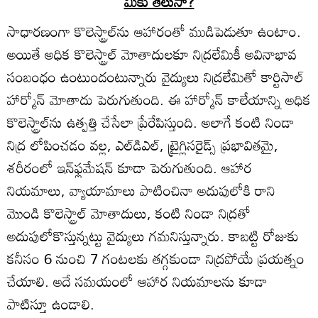
మీకు తెలుసా?
సాధారణంగా కొలెస్ట్రాల్‌ను ఆహారంతో ముడిపెడుతూ ఉంటాం.
అయితే అధిక కొలెస్ట్రాల్‌ మోతాదులకూ నిద్రలేమికీ అవినాభావ
సంబంధం ఉంటుందంటున్నారు వైద్యులు నిద్రలేమితో కార్టిసాల్‌
హార్మోన్‌ మోతాదు పెరుగుతుంది. ఈ హార్మోన్‌ కాలేయాన్ని అధిక
కొలెస్ట్రాల్‌ను ఉత్పత్తి చేసేలా ప్రేరేపిస్తుంది. అలాగే కంటి నిండా
నిద్ర లోపించడం వల్ల, ఎల్‌డిఎల్‌, ట్రైగ్లిసరైడ్స్‌ ప్రభావితమై,
శరీరంలో ఇన్‌ఫ్లమేషన్‌ కూడా పెరుగుతుంది. ఆహార
నియమాలు, వ్యాయామాలు పాటించినా అదుపులోకి రాని
మొండి కొలెస్ట్రాల్‌ మోతాదులు, కంటి నిండా నిద్రతో
అదుపులోకొస్తున్నట్టు వైద్యులు గమనిస్తున్నారు. కాబట్టి రోజుకు
కనీసం 6 నుంచి 7 గంటలకు తగ్గకుండా నిద్రపోయే ప్రయత్నం
చేయాలి. అదే సమయంలో ఆహార నియమాలను కూడా
పాటిస్తూ ఉండాలి.