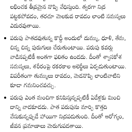
లభించక తీవ్రమైన నొప్పి వేధిస్తుంది. త్వరగా నిద్ర
పట్టకపోవడం, తరచూ మెలకువ రావడం లాంటి సమస్యలు
ఎదురవుతాయి.
పరుపు పాతదవుతున్న కొద్దీ అందులో దుమ్ము, ధూళి, తేమ,
చిన్న చిన్న పురుగులు చేరుతుంటాయి. పరుపు కవర్లు
వాడినప్పటికీ అంతగా ఫలితం ఉండదు. దీంతో శ్వాసకోశ
సమస్యలు, శరీరంపై రకరకాల అలెర్జీలు ఏర్పడుతుంటాయి.
విపరీతంగా తుమ్ములు రావడం, మెడనొప్పి లాంటివాటిని
కూడా గమనించవచ్చు.
పరుపు ఎంత మంచిగా కనిపిస్తున్నప్పటికీ ఏడేళ్లకు మించి
దాన్ని వాడకూడదు. పాత పరుపును మార్చి కొత్తది
వేసుకున్నప్పుడే హాయిగా నిద్రపడుతుంది. దీంతో ఆరోగ్యం,
జీవన ప్రమాణాలు మెరుగుపడతాయి.