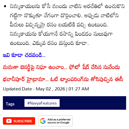
నిమ్మకాయలను కోసే ముందు వాటిని అరచేతిలో ఉంచుకొని
గట్టిగా నొక్కుతూ వేగంగా దొర్లించాలి. అప్పుడు వాటిలోని
పీచులు విచ్ఛిన్నమై రసం బయటికి వచ్చి ఉంటుంది.
నిమ్మకాయను కోయగానే రసాన్ని పిండడం సులువుగా
ఉంటుంది. ఎక్కువ రసం వస్తుంది కూడా.
ఇవి కూడా చదవండి..
మమతా బెనర్జీపై నిఘా ఉంచాం.. ఫోటో షేర్ చేసిన సువేందు
భవానీపూర్ హైడ్రామా.. ఓట్ ట్యాంపరింగ్‌‌ను తోసిపుచ్చిన ఈసీ
Updated Date - May 02 , 2026 | 01:27 AM
#NavyaFeatures
Tags
SUBSCRIBE