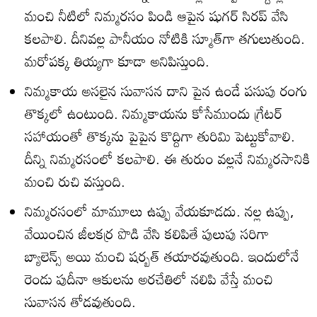
మంచి నీటిలో నిమ్మరసం పిండి ఆపైన షుగర్‌ సిరప్‌ వేసి
కలపాలి. దీనివల్ల పానీయం నోటికి స్మూత్‌గా తగులుతుంది.
మరోపక్క తియ్యగా కూడా అనిపిస్తుంది.
నిమ్మకాయ అసలైన సువాసన దాని పైన ఉండే పసుపు రంగు
తొక్కలో ఉంటుంది. నిమ్మకాయను కోసేముందు గ్రేటర్‌
సహాయంతో తొక్కను పైపైన కొద్దిగా తురిమి పెట్టుకోవాలి.
దీన్ని నిమ్మరసంలో కలపాలి. ఈ తురుం వల్లనే నిమ్మరసానికి
మంచి రుచి వస్తుంది.
నిమ్మరసంలో మామూలు ఉప్పు వేయకూడదు. నల్ల ఉప్పు,
వేయించిన జీలకర్ర పొడి వేసి కలిపితే పులుపు సరిగా
బ్యాలెన్స్‌ అయి మంచి షర్బత్‌ తయారవుతుంది. ఇందులోనే
రెండు పుదీనా ఆకులను అరచేతిలో నలిపి వేస్తే మంచి
సువాసన తోడవుతుంది.