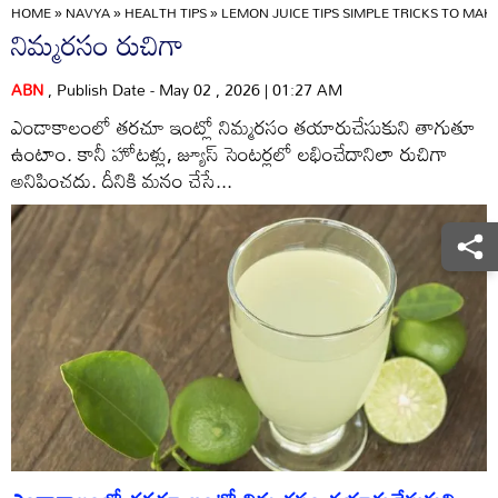
HOME
»
NAVYA
»
HEALTH TIPS
»
LEMON JUICE TIPS SIMPLE TRICKS TO MA
నిమ్మరసం రుచిగా
ABN
, Publish Date - May 02 , 2026 | 01:27 AM
ఎండాకాలంలో తరచూ ఇంట్లో నిమ్మరసం తయారుచేసుకుని తాగుతూ
ఉంటాం. కానీ హోటళ్లు, జ్యూస్‌ సెంటర్లలో లభించేదానిలా రుచిగా
అనిపించదు. దీనికి మనం చేసే...