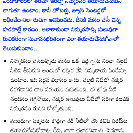
ఎండాకాలంలో తరచూ ఇంట్లో నిమ్మరసం తయారుచేసుకుని
తాగుతూ ఉంటాం. కానీ హోటళ్లు, జ్యూస్‌ సెంటర్లలో
లభించేదానిలా రుచిగా అనిపించదు. దీనికి మనం చేసే చిన్న
పొరపాట్లే కారణం. అలాకాకుండా నిమ్మరసాన్ని సులువుగా
రుచికరంగా సువాసనభరితంగా ఎలా తయారుచేసుకోవాలో
తెలుసుకుందాం...
నిమ్మరసం చేసేటప్పుడు మనం ఒక పెద్ద గ్లాసు నిండా చల్లటి
నీటిని తీసుకుని అందులో చక్కెర వేసి నిమ్మకాయ పిండేస్తూ
ఉంటాం. ఇది సరైన విధానం కాదు. చల్లటి నీటిలో చక్కెర
కరగడానికి చాల సమయం పడుతుంది. ఈ లోపు నీటి
చల్లదనం తగ్గిపోయి, చక్కెర అణువులు నీటిలో సరిగా కలవక
నిమ్మరసం రుచిని కోల్పోతుంది.
ముందుగా చక్కెరను కొద్దిగా వేడి నీటిలో వేసి కలిపి సిరప్‌ను
తయారుచేసుకోవాలి. దీన్ని బాగా చల్లారనివ్వాలి. పెద్దగ్లాసు