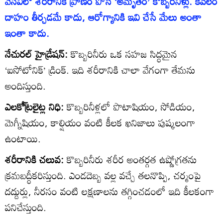
వేసవిలో శరీరానికి ప్రాణం పోసే ‘అమృతం’ కొబ్బరినీళ్లు. కేవలం
దాహం తీర్చడమే కాదు, ఆరోగ్యానికి ఇవి చేసే మేలు అంతా
ఇంతా కాదు.
నేచురల్‌ హైడ్రేషన్‌:
కొబ్బరినీరు ఒక సహజ సిద్ధమైన
‘ఐసోటోనిక్‌’ డ్రింక్‌. ఇది శరీరానికి చాలా వేగంగా తేమను
అందిస్తుంది.
ఎలకో్ట్రలైట్ల నిధి:
కొబ్బరినీళ్లలో పొటాషియం, సోడియం,
మెగ్నీషియం, కాల్షియం వంటి కీలక ఖనిజాలు పుష్కలంగా
ఉంటాయి.
శరీరానికి చలువ:
కొబ్బరినీరు శరీర అంతర్గత ఉష్ణోగ్రతను
క్రమబద్ధీకరిస్తుంది. ఎండదెబ్బ వల్ల వచ్చే తలనొప్పి, చర్మంపై
దద్దుర్లు, నీరసం వంటి లక్షణాలను తగ్గించడంలో ఇది కీలకంగా
పనిచేస్తుంది.