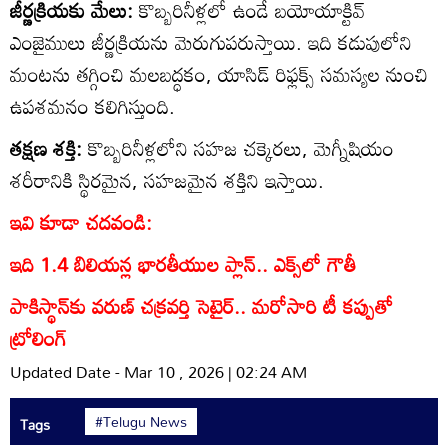
జీర్ణక్రియకు మేలు:
కొబ్బరినీళ్లలో ఉండే బయోయాక్టివ్‌
ఎంజైములు జీర్ణక్రియను మెరుగుపరుస్తాయి. ఇది కడుపులోని
మంటను తగ్గించి మలబద్ధకం, యాసిడ్‌ రిఫ్లక్స్‌ సమస్యల నుంచి
ఉపశమనం కలిగిస్తుంది.
తక్షణ శక్తి:
కొబ్బరినీళ్లలోని సహజ చక్కెరలు, మెగ్నీషియం
శరీరానికి స్థిరమైన, సహజమైన శక్తిని ఇస్తాయి.
ఇవి కూడా చదవండి:
ఇది 1.4 బిలియన్ల భారతీయుల ప్లాన్.. ఎక్స్‌లో గౌతీ
పాకిస్థాన్‌కు వరుణ్ చక్రవర్తి సెటైర్.. మరోసారి టీ కప్పుతో
ట్రోలింగ్
Updated Date - Mar 10 , 2026 | 02:24 AM
#Telugu News
Tags