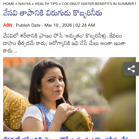
HOME
»
NAVYA
»
HEALTH TIPS
»
COCONUT WATER BENEFITS IN SUMMER N
వేసవి తాపానికి విరుగుడు కొబ్బరినీరు
ABN
, Publish Date - Mar 10 , 2026 | 02:24 AM
వేసవిలో శరీరానికి ప్రాణం పోసే ‘అమృతం’ కొబ్బరినీళ్లు. కేవలం
దాహం తీర్చడమే కాదు, ఆరోగ్యానికి ఇవి చేసే మేలు అంతా ఇంతా
కాదు...