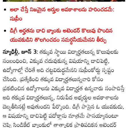
అలా చేస్తే నిజమైన అర్హుల అవకాశాలను హరించడమే:
సుప్రీం
డిగ్రీ అర్హతను దాచి బ్యాంకు అటెండర్‌ కొలువు పొందిన
యువకుడిని తొలగించడం సమర్ధనీయమేనని తీర్పు
న్యూఢిల్లీ, జూన్‌ 3:
తక్కువ స్థాయి విద్యార్హతలున్న కొలువులకు
సంబంధించి, ఎక్కువ చదువుకున్న విషయాన్ని దాచిపెట్టి,
ఉద్యోగాల్లో చేరితే అది చట్టవిరుద్ధమేనని సుప్రీంకోర్టు స్పష్టం
చేసింది. ప్రత్యేకించి తక్కువ విద్యార్హతలున్నవారి కోసం
ప్రకటించిన ఉద్యోగాలను ఎక్కువ విద్యార్హత ఉన్నవారు సంపాదిస్తే
అది తక్కువ విద్యార్హతలున్న, నిరుపేద అభ్యర్థుల అవకాశాలను
దెబ్బతీసినట్లే అవుతుందని పేర్కొంది. డిగ్రీ పాసైన ఓ యువకుడు,
ఆ విషయాన్ని దాచిపెట్టి పదోక్లాసు మాత్రమే పాసయ్యానంటూ
చెప్పి సిండికేట్‌ బ్యాంకులో తాత్కాలిక ప్రాతిపదికన అటెండర్‌