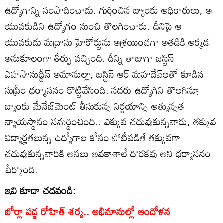
ఉద్యోగాన్ని సంపాదించాడు. గుర్తించిన బ్యాంకు అధికారులు, ఆ
యువకుడిని ఉద్యోగం నుంచి తొలగించారు. దీనిపై ఆ
యువకుడు మద్రాసు హైకోర్టును ఆశ్రయించగా అతడికి అక్కడ
అనుకూలంగా తీర్పు వచ్చింది. దీన్ని తాజాగా జస్టిస్‌
ఎహసానుద్దీన్‌ అమానుల్లా, జస్టిస్‌ ఆర్‌ మహదేవ్‌లతో కూడిన
సుప్రీం ధర్మాసనం కొట్టివేసింది. సదరు ఉద్యోగిని తొలగిస్తూ
బ్యాంకు మేనేజ్‌మెంట్‌ తీసుకున్న నిర్ణయాన్ని అత్యున్నత
న్యాయస్థానం సమర్ధించింది.. ఎక్కువ చదువుకున్నవారు, తక్కువ
విద్యార్హతలున్న ఉద్యోగాల కోసం పోటీపడితే తక్కువగా
చదువుకున్నవారికి అసలు అవకాశాలే దొరకవు అని ధర్మాసనం
పేర్కొంది.
ఇవి కూడా చదవండి:
బోర్లా పడ్డ రోహిత్ శర్మ.. అభిమానుల్లో ఆందోళన