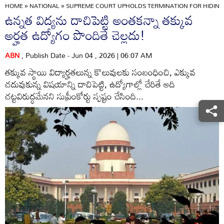
HOME
»
NATIONAL
»
SUPREME COURT UPHOLDS TERMINATION FOR HIDING H
ఉన్నత విద్యను దాచిపెట్టి అంతకన్నా తక్కువ
అర్హత ఉద్యోగం పొందితే చెల్లదు!
ABN
, Publish Date - Jun 04 , 2026 | 06:07 AM
తక్కువ స్థాయి విద్యార్హతలున్న కొలువులకు సంబంధించి, ఎక్కువ
చదువుకున్న విషయాన్ని దాచిపెట్టి, ఉద్యోగాల్లో చేరితే అది
చట్టవిరుద్ధమేనని సుప్రీంకోర్టు స్పష్టం చేసింది...