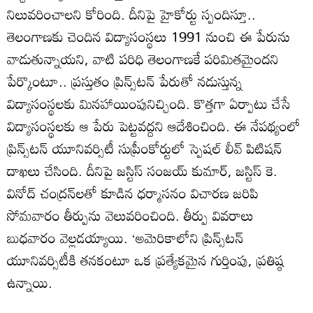
నిలువరించాలని కోరింది. దీనిపై హైకోర్టు స్పందిస్తూ..
తెలంగాణకు చెందిన విద్యాసంస్థలు 1991 నుంచి ఈ పేరును
వాడుతున్నాయని, వాటి పరిధి తెలంగాణకే పరిమితమైందని
పేర్కొంటూ.. ప్రస్తుతం ప్రిన్స్‌టన్‌ పేరుతో నడుస్తున్న
విద్యాసంస్థలకు మినహాయింపునిచ్చింది. కొత్తగా ఏర్పాటు చేసే
విద్యాసంస్థలకు ఆ పేరు పెట్టవద్దని ఆదేశించింది. ఈ నేపథ్యంలో
ప్రిన్స్‌టన్‌ యూనివర్సిటీ సుప్రీంకోర్టులో స్పెషల్‌ లీవ్‌ పిటిషన్‌
దాఖలు చేసింది. దీనిపై జస్టిస్‌ సంజయ్‌ కుమార్‌, జస్టిస్‌ కె.
వినోద్‌ చంద్రన్‌లతో కూడిన ధర్మాసనం విచారణ జరిపి
సోమవారం తీర్పును వెలువరించింది. తీర్పు వివరాలు
బుధవారం వెల్లడయ్యాయి. ‘అమెరికాలోని ప్రిన్స్‌టన్‌
యూనివర్సిటీకి తనకంటూ ఒక ప్రత్యేకమైన గుర్తింపు, ప్రతిష్ఠ
ఉన్నాయి.