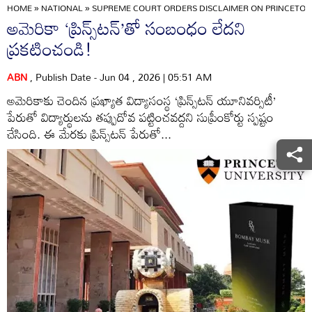
HOME
»
NATIONAL
»
SUPREME COURT ORDERS DISCLAIMER ON PRINCETON
అమెరికా ‘ప్రిన్స్‌టన్‌’తో సంబంధం లేదని
ప్రకటించండి!
ABN
, Publish Date - Jun 04 , 2026 | 05:51 AM
అమెరికాకు చెందిన ప్రఖ్యాత విద్యాసంస్థ ‘ప్రిన్స్‌టన్‌ యూనివర్సిటీ’
పేరుతో విద్యార్థులను తప్పుదోవ పట్టించవద్దని సుప్రీంకోర్టు స్పష్టం
చేసింది. ఈ మేరకు ప్రిన్స్‌టన్‌ పేరుతో...