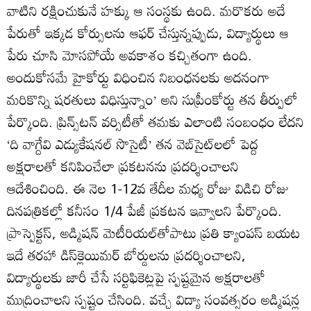
వాటిని రక్షించుకునే హక్కు ఆ సంస్థకు ఉంది. మరొకరు అదే
పేరుతో ఇక్కడ కోర్సులను ఆఫర్‌ చేస్తున్నప్పుడు, విద్యార్థులు ఆ
పేరు చూసి మోసపోయే అవకాశం కచ్చితంగా ఉంది.
అందుకోసమే హైకోర్టు విధించిన నిబంధనలకు అదనంగా
మరికొన్ని షరతులు విధిస్తున్నాం’ అని సుప్రీంకోర్టు తన తీర్పులో
పేర్కొంది. ప్రిన్స్‌టన్‌ వర్సిటీతో తమకు ఎలాంటి సంబంధం లేదని
‘ది వాగ్దేవి ఎడ్యుకేషనల్‌ సొసైటీ’ తన వెబ్‌సైట్‌లలో పెద్ద
అక్షరాలతో కనిపించేలా ప్రకటనను ప్రదర్శించాలని
ఆదేశించింది. ఈ నెల 1-12వ తేదీల మధ్య రోజు విడిచి రోజు
దినపత్రికల్లో కనీసం 1/4 పేజీ ప్రకటన ఇవ్వాలని పేర్కొంది.
ప్రాస్పెక్టస్‌, అడ్మిషన్‌ మెటీరియల్‌తోపాటు ప్రతి క్యాంపస్‌ బయట
ఇదే తరహా డిస్‌క్లెయిమర్‌ బోర్డులను ప్రదర్శించాలని,
విద్యార్థులకు జారీ చేసే సర్టిఫికెట్లపై స్పష్టమైన అక్షరాలతో
ముద్రించాలని స్పష్టం చేసింది. వచ్చే విద్యా సంవత్సరం అడ్మిషన్ల