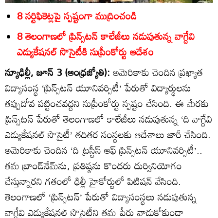
8 సర్టిఫికెట్లపై స్పష్టంగా ముద్రించండి
8 తెలంగాణలో ప్రిన్స్‌టన్‌ కాలేజీలు నడుపుతున్న వాగ్దేవి
ఎడ్యుకేషనల్‌ సొసైటీకి సుప్రీంకోర్టు ఆదేశం
న్యూఢిల్లీ, జూన్‌ 3 (ఆంధ్రజ్యోతి):
అమెరికాకు చెందిన ప్రఖ్యాత
విద్యాసంస్థ ‘ప్రిన్స్‌టన్‌ యూనివర్సిటీ’ పేరుతో విద్యార్థులను
తప్పుదోవ పట్టించవద్దని సుప్రీంకోర్టు స్పష్టం చేసింది. ఈ మేరకు
ప్రిన్స్‌టన్‌ పేరుతో తెలంగాణలో కాలేజీలు నడుపుతున్న ‘ది వాగ్దేవి
ఎడ్యుకేషనల్‌ సొసైటీ’ తదితర సంస్థలకు ఆదేశాలు జారీ చేసింది.
అమెరికాకు చెందిన ‘ది ట్రస్టీస్‌ ఆఫ్‌ ప్రిన్స్‌టన్‌ యూనివర్సిటీ’..
తమ బ్రాండ్‌నేమ్‌ను, ప్రతిష్ఠను కొందరు దుర్వినియోగం
చేస్తున్నారని గతంలో ఢిల్లీ హైకోర్టులో పిటిషన్‌ వేసింది.
తెలంగాణలో ‘ప్రిన్స్‌టన్‌’ పేరుతో విద్యాసంస్థలు నడుపుతున్న
వాగ్దేవి ఎడ్యుకేషనల్‌ సొసైటీని తమ పేరు వాడుకోకుండా