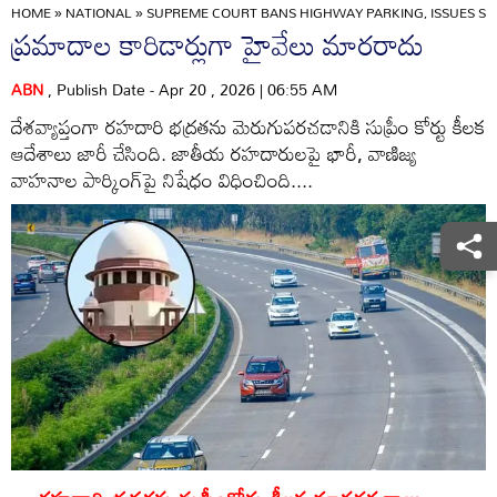
HOME
»
NATIONAL
»
SUPREME COURT BANS HIGHWAY PARKING, ISSUES ST
ప్రమాదాల కారిడార్లుగా హైవేలు మారరాదు
ABN
, Publish Date - Apr 20 , 2026 | 06:55 AM
దేశవ్యాప్తంగా రహదారి భద్రతను మెరుగుపరచడానికి సుప్రీం కోర్టు కీలక
ఆదేశాలు జారీ చేసింది. జాతీయ రహదారులపై భారీ, వాణిజ్య
వాహనాల పార్కింగ్‌పై నిషేధం విధించింది....