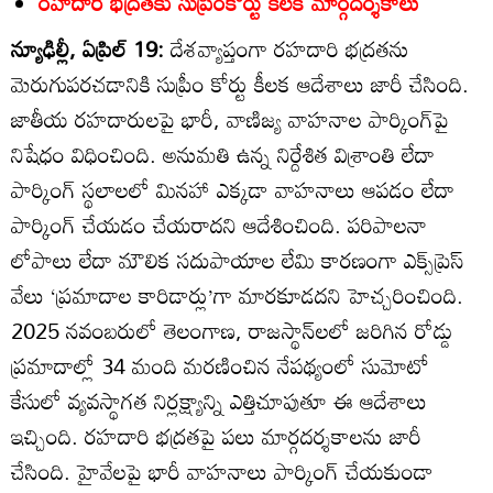
రహదారి భద్రతకు సుప్రీంకోర్టు కీలక మార్గదర్శకాలు
న్యూఢిల్లీ, ఏప్రిల్‌ 19:
దేశవ్యాప్తంగా రహదారి భద్రతను
మెరుగుపరచడానికి సుప్రీం కోర్టు కీలక ఆదేశాలు జారీ చేసింది.
జాతీయ రహదారులపై భారీ, వాణిజ్య వాహనాల పార్కింగ్‌పై
నిషేధం విధించింది. అనుమతి ఉన్న నిర్దేశిత విశ్రాంతి లేదా
పార్కింగ్‌ స్థలాలలో మినహా ఎక్కడా వాహనాలు ఆపడం లేదా
పార్కింగ్‌ చేయడం చేయరాదని ఆదేశించింది. పరిపాలనా
లోపాలు లేదా మౌలిక సదుపాయాల లేమి కారణంగా ఎక్స్‌ప్రెస్‌
వేలు ‘ప్రమాదాల కారిడార్లు’గా మారకూడదని హెచ్చరించింది.
2025 నవంబరులో తెలంగాణ, రాజస్థాన్‌లలో జరిగిన రోడ్డు
ప్రమాదాల్లో 34 మంది మరణించిన నేపథ్యంలో సుమోటో
కేసులో వ్యవస్థాగత నిర్లక్ష్యాన్ని ఎత్తిచూపుతూ ఈ ఆదేశాలు
ఇచ్చింది. రహదారి భద్రతపై పలు మార్గదర్శకాలను జారీ
చేసింది. హైవేలపై భారీ వాహనాలు పార్కింగ్‌ చేయకుండా