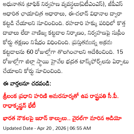
అధునాతన ట్రాఫిక్‌ నిర్వహణ వ్యవస్థలు(ఏటీఎంఎస్‌), జీపీఎస్‌
ఆధారిత ఛాయాచిత్ర ఆధారాలు, ఈ-చలాన్‌ విధానాల ద్వారా
కట్టడి చేయాలని సూచించింది. రహదారి హక్కు పరిధిలో కొత్త
దాబాలు లేదా వాణిజ్య కట్టడాల నిర్మాణం, నిర్వహణపై సుప్రీం
కోర్టు తక్షణం నిషేధం విధించింది. ప్రస్తుతమున్న అక్రమ
కట్టడాలను 60 రోజుల్లోగా తొలగించాలని ఆదేశించింది. 15
రోజుల్లోగా జిల్లా స్థాయి హైవేల భద్రత టాస్క్‌ఫోర్స్‌లను ఏర్పాటు
చేయాలని కోర్టు సూచించింది.
ఈ వార్తలనూ చదవండి:
శ్రీలంక ప్రధాని హరిణి అమరసూర్యతో ఉప రాష్ట్రపతి సీ.పీ.
రాధాకృష్ణన్ భేటీ
భారత నౌకలపై ఇరాన్ కాల్పులు.. వైరల్‌గా మారిన ఆడియో
Updated Date - Apr 20 , 2026 | 06:55 AM