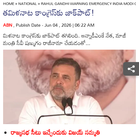
HOME
»
NATIONAL
»
RAHUL GANDHI WARNING EMERGENCY INDIA MODI GO
తమిళనాట కాంగ్రెస్‌కు జాక్‌పాట్‌!
ABN
, Publish Date - Jun 04 , 2026 | 06:22 AM
మిళనాట కాంగ్రెస్‌కు జాక్‌పాట్‌ తగిలింది. అన్నాడీఎంకే నేత, మాజీ
మంత్రి సీవీ షణ్ముగం రాజీనామా చేయడంతో...
రాజ్యసభ సీటు ఇచ్చేందుకు విజయ్‌ సమ్మతి