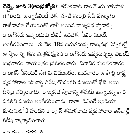
చెన్నై, జూన్‌ 3(ఆంధ్రజ్యోతి):
తమిళనాట కాంగ్రెస్‌కు జాక్‌పాట్‌
తగిలింది. అన్నాడీఎంకే నేత, మాజీ మంత్రి సీవీ షణ్ముగం
రాజీనామా చేయడంతో ఖాళీ అయిన రాజ్యసభ స్థానాన్ని
కాంగ్రె్‌సకు ఇచ్చేందుకు టీవీకే అధినేత, సీఎం విజయ్‌
అంగీకరించారు. ఈ నెల 18న జరుగనున్న రాజ్యసభ ఎన్నికల్లో
ఆ స్థానాన్ని తమ మిత్రపక్షమైన కాంగ్రె్‌సకు ఇవ్వనున్నట్లు విజయ్‌
బుధవారం సాయంత్రం ప్రకటించారు. నిజానికి మంగళవారం
కాంగ్రెస్‌ సీనియర్‌ నేత పి.చిదంబరం, బుధవారం ఆ పార్టీ రాష్ట్ర
వ్యవహారాల ఇన్‌చార్జ్‌ గిరీష్‌ చోడంకర్‌ విజయ్‌తో భేటి అయి
దీనిపై చర్చించారు. రాజ్యసభ స్థానాన్ని తమకు ఇవ్వాలన్న వారి
వినతిని విజయ్‌ అంగీకరించారు. కాగా, డీఎంకే ఇండియా
కూటమిలోనే వుందని కాంగ్రెస్‌ తమిళనాడు వ్యవహారాల ఇన్‌చార్జ్‌
గిరీష్‌ వ్యాఖ్యానించారు.
ఇవి కూడా చదవండి: