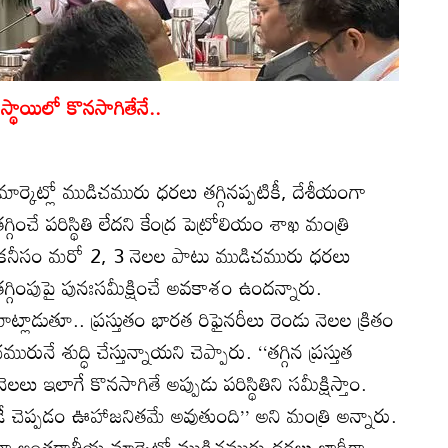
్థాయిలో కొనసాగితేనే..
ార్కెట్లో ముడిచమురు ధరలు తగ్గినప్పటికీ, దేశీయంగా
గ్గించే పరిస్థితి లేదని కేంద్ర పెట్రోలియం శాఖ మంత్రి
ేశారు. కనీసం మరో 2, 3 నెలల పాటు ముడిచమురు ధరలు
గ్గింపుపై పునఃసమీక్షించే అవకాశం ఉందన్నారు.
డుతూ.. ప్రస్తుతం భారత రిఫైనరీలు రెండు నెలల క్రితం
ే శుద్ధి చేస్తున్నాయని చెప్పారు. ‘‘తగ్గిన ప్రస్తుత
ఇలాగే కొనసాగితే అప్పుడు పరిస్థితిని సమీక్షిస్తాం.
ే చెప్పడం ఊహాజనితమే అవుతుంది’’ అని మంత్రి అన్నారు.
గా అంతర్జాతీయ మార్కెట్లో ముడిచమురు ధరలు భారీగా