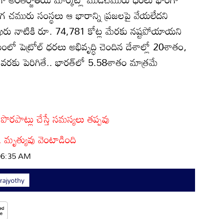
వరంగ చమురు సంస్థలు ఆ భారాన్ని ప్రజలపై వేయలేదని
లాఖరు నాటికి రూ. 74,781 కోట్ల మేరకు నష్టపోయాయని
ో పెట్రోల్‌ ధరలు అభివృద్ధి చెందిన దేశాల్లో 20శాతం,
వరకు పెరిగితే.. భారత్‌లో 5.58శాతం మాత్రమే
రపాట్లు చేస్తే సమస్యలు తప్పవు
తే.. మృత్యువు వెంటాడింది
 06:35 AM
ajyothy