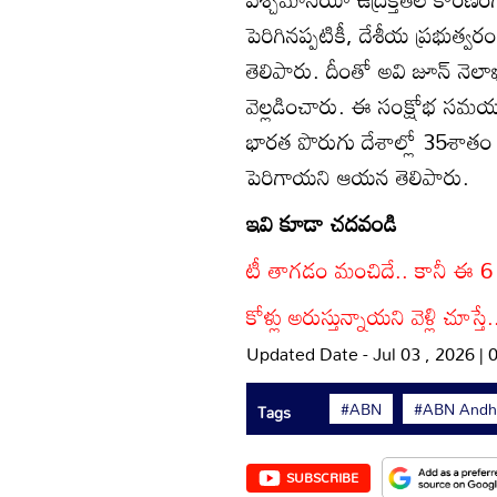
పెరిగినప్పటికీ, దేశీయ ప్రభుత్
తెలిపారు. దీంతో అవి జూన్‌ నె
వెల్లడించారు. ఈ సంక్షోభ సమయంల
భారత పొరుగు దేశాల్లో 35శాతం 
పెరిగాయని ఆయన తెలిపారు.
ఇవి కూడా చదవండి
టీ తాగడం మంచిదే.. కానీ ఈ 6 పొ
కోళ్లు అరుస్తున్నాయని వెళ్లి చూస్
Updated Date - Jul 03 , 2026 |
#ABN
#ABN Andhr
Tags
SUBSCRIBE