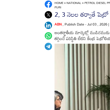
HOME
»
NATIONAL
»
PETROL DIESEL P
PURI
2, 3 నెలల తర్వాతే పెట్రో
ABN
, Publish Date - Jul 03 , 2026
అంతర్జాతీయ మార్కెట్లో ముడిచమురు ధ
తగ్గించే పరిస్థితి లేదని కేంద్ర పెట్రో