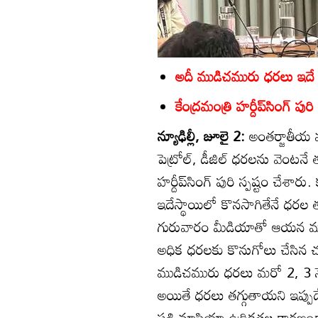
అదీ ముడిచమురు ధరలు ఇదే స
కేంద్రమంత్రి హర్దీప్‌సింగ్‌ పురి
న్యూఢిల్లీ, జూలై 2:
అంతర్జాతీయ మ
పెట్రోల్‌, డీజిల్‌ ధరలను వెంటనే త
హర్దీప్‌సింగ్‌ పురి స్పష్టం చ
ఇదేస్థాయిలో కొనసాగితేనే ధరల త
గురువారం మీడియాతో ఆయన మాట్లా
అధిక ధరలకు కొనుగోలు చేసిన చమురున
ముడిచమురు ధరలు మరో 2, 3 నెలలు 
అయితే ధరలు తగ్గుతాయని ఇప్పుడ
పశ్చిమాసియా ఉద్రిక్తతల కారణం