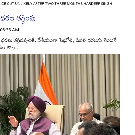
RICE CUT UNLIKELY AFTER TWO THREE MONTHS HARDEEP SINGH
 ధరల తగ్గింపు
 | 06:35 AM
రలు తగ్గినప్పటికీ, దేశీయంగా పెట్రోల్‌, డీజిల్‌ ధరలను వెంటనే
లియం శాఖ...