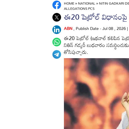
HOME
»
NATIONAL
»
NITIN GADKARI D
ALLEGATIONS PCS
ఈ20 పెట్రోల్ విధానంపై కే
ABN
, Publish Date - Jul 08 , 2026 
ఈ20 పెట్రోల్ (ఇథనాల్ కలిపిన పెట్ర
నితిన్ గడ్కరీ బుధవారం సమర్థించుకున
తోసిపుచ్చారు.