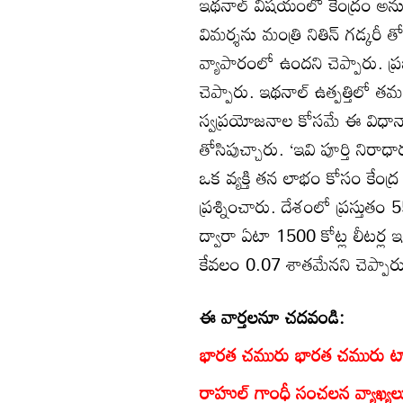
ఇథనాల్ విషయంలో కేంద్రం అనుసర
విమర్శను మంత్రి నితిన్ గడ్కరీ
వ్యాపారంలో ఉందని చెప్పారు. ప
చెప్పారు. ఇథనాల్ ఉత్పత్తిలో 
స్వప్రయోజనాల కోసమే ఈ విధానాన్
తోసిపుచ్చారు. ‘ఇవి పూర్తి నిర
ఒక వ్యక్తి తన లాభం కోసం కేంద్
ప్రశ్నించారు. దేశంలో ప్రస్తుతం
ద్వారా ఏటా 1500 కోట్ల లీటర్ల
కేవలం 0.07 శాతమేనని చెప్పార
ఈ వార్తలనూ చదవండి:
భారత చమురు భారత చమురు ట్యాంక
రాహుల్ గాంధీ సంచలన వ్యాఖ్యలు