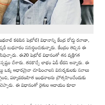
ఇథనాల్ కలిపిన పెట్రోల్) విధానాన్ని కేంద్ర రోడ్డు రవాణా,
కరీ బుధవారం సమర్థించుకున్నారు. కేంద్రం తెచ్చిన ఈ
సిపుచ్చారు. ఈ20 పెట్రోల్‌ విధానంతో తన వ్యక్తిగత
్పష్టం చేశారు. తనకొచ్చే లాభం ఏదీ లేదని అన్నారు. ఈ
్టు ఒక్క ఆధారమైనా చూపించాలని విమర్శకులకు సవాలు
్గించి, పర్యావరణహిత ఇంధనాలను ప్రోత్సహించేందుకు
ని చెప్పారు. ఈ విధానంతో రైతుల ఆదాయం కూడా