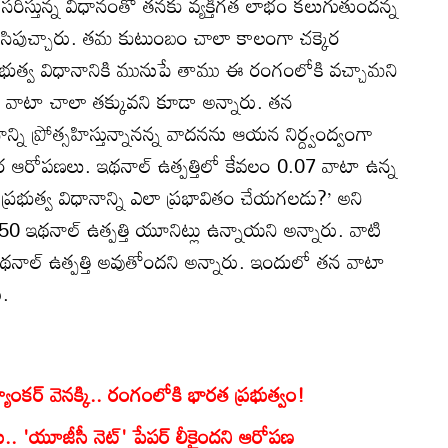
ిస్తున్న విధానంతో తనకు వ్యక్తిగత లాభం కలుగుతుందన్న
 తోసిపుచ్చారు. తమ కుటుంబం చాలా కాలంగా చక్కెర
్రభుత్వ విధానానికి మునుపే తాము ఈ రంగంలోకి వచ్చామని
తమ వాటా చాలా తక్కువని కూడా అన్నారు. తన
ని ప్రోత్సహిస్తున్నానన్న వాదనను ఆయన నిర్ద్వంద్వంగా
ాధార ఆరోపణలు. ఇథనాల్ ఉత్పత్తిలో కేవలం 0.07 వాటా ఉన్న
ర ప్రభుత్వ విధానాన్ని ఎలా ప్రభావితం చేయగలడు?’ అని
 550 ఇథనాల్ ఉత్పత్తి యూనిట్లు ఉన్నాయని అన్నారు. వాటి
 ఇథనాల్ ఉత్పత్తి అవుతోందని అన్నారు. ఇందులో తన వాటా
ు.
ర్‌ వెనక్కి.. రంగంలోకి భారత ప్రభుత్వం!
.. 'యూజీసీ నెట్' పేపర్ లీకైందని ఆరోపణ