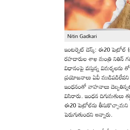
Nitin Gadkari
ఇంటర్నెట్ డెస్క్: ఈ20 పెట్రోల్ (
రహదారుల శాఖ మంత్రి నితిన్ గడ్
విధానంపై వస్తున్న విమర్శలను తో
ప్రయోజనాలు ఏవీ ముడిపడిలేవని స
ఇంధనంతో వాహనాలు దెబ్బతిన్నట
విసిరారు. ఇంధన దిగుమతులు తగ
ఈ20 పెట్రోల్‌ను తీసుకొచ్చామ
పెరుగుతుందని అన్నారు.