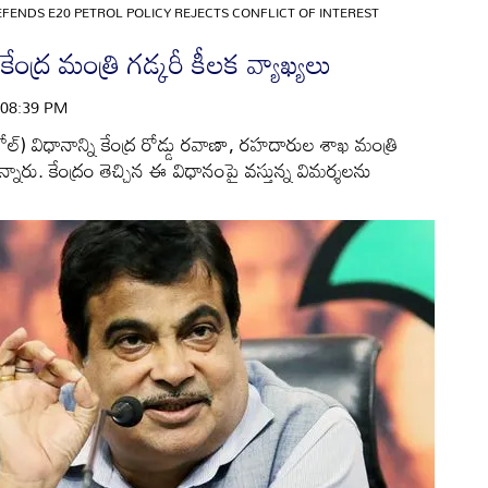
EFENDS E20 PETROL POLICY REJECTS CONFLICT OF INTEREST
ంద్ర మంత్రి గడ్కరీ కీలక వ్యాఖ్యలు
| 08:39 PM
ోల్) విధానాన్ని కేంద్ర రోడ్డు రవాణా, రహదారుల శాఖ మంత్రి
్నారు. కేంద్రం తెచ్చిన ఈ విధానంపై వస్తున్న విమర్శలను