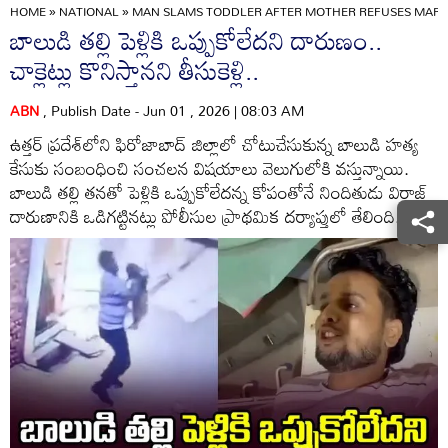
HOME
»
NATIONAL
»
MAN SLAMS TODDLER AFTER MOTHER REFUSES MARR
బాలుడి తల్లి పెళ్లికి ఒప్పుకోలేదని దారుణం..
చాక్లెట్లు కొనిస్తానని తీసుకెళ్లి..
ABN
, Publish Date - Jun 01 , 2026 | 08:03 AM
ఉత్తర్ ప్రదేశ్‌లోని ఫిరోజాబాద్ జిల్లాలో చోటుచేసుకున్న బాలుడి హత్య
కేసుకు సంబంధించి సంచలన విషయాలు వెలుగులోకి వస్తున్నాయి.
బాలుడి తల్లి తనతో పెళ్లికి ఒప్పుకోలేదన్న కోపంతోనే నిందితుడు విరాజ్
దారుణానికి ఒడిగట్టినట్లు పోలీసుల ప్రాథమిక దర్యాప్తులో తేలింది.