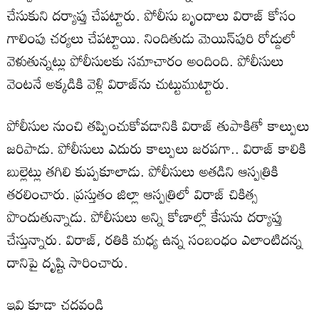
చేసుకుని దర్యాప్తు చేపట్టారు. పోలీసు బృందాలు విరాజ్ కోసం
గాలింపు చర్యలు చేపట్టాయి. నిందితుడు మెయిన్‌పురి రోడ్డులో
వెళుతున్నట్లు పోలీసులకు సమాచారం అందింది. పోలీసులు
వెంటనే అక్కడికి వెళ్లి విరాజ్‌ను చుట్టుముట్టారు.
పోలీసుల నుంచి తప్పించుకోవడానికి విరాజ్ తుపాకితో కాల్పులు
జరిపాడు. పోలీసులు ఎదురు కాల్పులు జరపగా.. విరాజ్ కాలికి
బుల్లెట్లు తగిలి కుప్పకూలాడు. పోలీసులు అతడిని ఆస్పత్రికి
తరలించారు. ప్రస్తుతం జిల్లా ఆస్పత్రిలో విరాజ్ చికిత్స
పొందుతున్నాడు. పోలీసులు అన్ని కోణాల్లో కేసును దర్యాప్తు
చేస్తున్నారు. విరాజ్, రతికి మధ్య ఉన్న సంబంధం ఎలాంటిదన్న
దానిపై దృష్టి సారించారు.
ఇవి కూడా చదవండి