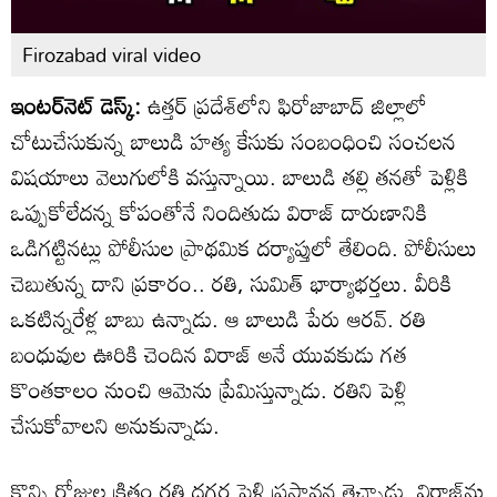
Firozabad viral video
ఇంటర్‌నెట్ డెస్క్:
ఉత్తర్ ప్రదేశ్‌లోని ఫిరోజాబాద్ జిల్లాలో
చోటుచేసుకున్న బాలుడి హత్య కేసుకు సంబంధించి సంచలన
విషయాలు వెలుగులోకి వస్తున్నాయి. బాలుడి తల్లి తనతో పెళ్లికి
ఒప్పుకోలేదన్న కోపంతోనే నిందితుడు విరాజ్ దారుణానికి
ఒడిగట్టినట్లు పోలీసుల ప్రాథమిక దర్యాప్తులో తేలింది. పోలీసులు
చెబుతున్న దాని ప్రకారం.. రతి, సుమిత్ భార్యాభర్తలు. వీరికి
ఒకటిన్నరేళ్ల బాబు ఉన్నాడు. ఆ బాలుడి పేరు ఆరవ్. రతి
బంధువుల ఊరికి చెందిన విరాజ్ అనే యువకుడు గత
కొంతకాలం నుంచి ఆమెను ప్రేమిస్తున్నాడు. రతిని పెళ్లి
చేసుకోవాలని అనుకున్నాడు.
కొన్ని రోజుల క్రితం రతి దగ్గర పెళ్లి ప్రస్తావన తెచ్చాడు. విరాజ్‌ను