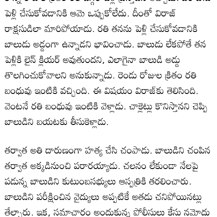
పెళ్లి చేసుకోవడానికి ఆమె ఒప్పుకోలేదు. దీంతో విరాజ్
రాక్షసుడిలా మారిపోయాడు. రతి తనను పెళ్లి చేసుకోవడానికి
బాలుడు అడ్డంగా ఉన్నాడని భావించాడు. బాలుడు లేకపోతే తన
పెళ్లికి లైన్ క్లియర్ అవుతుందని, ఎలాగైనా బాలుడి అడ్డు
తొలగించుకోవాలని అనుకున్నాడు. రెండు రోజుల క్రితం రతి
బంధువు ఇంటికి వచ్చింది. ఈ విషయం విరాజ్‌కు తెలిసింది.
వెంటనే రతి బంధువు ఇంటికి వెళ్లాడు. చాక్లెట్లు కొనిస్తానని చెప్పి
బాలుడిని బయటకు తీసుకెళ్లాడు.
తర్వాత అతి దారుణంగా హత్య చేసి చంపాడు. బాలుడిని చంపిన
తర్వాత అక్కడినుంచి పరారయ్యాడు. చలనం లేకుండా నేలపై
పడున్న బాలుడిని కుటుంబసభ్యులు ఆస్పత్రికి తరలించారు.
బాలుడిని పరీక్షించిన వైద్యులు అప్పటికే అతడు చనిపోయినట్లు
తేల్చారు. ఇక, సమాచారం అందుకున్న పోలీసులు కేసు నమోదు