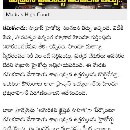
Madras High Court
తమిళనాడు:
మద్రాస్ హైకోర్టు సంచలన తీర్పు ఇచ్చింది. విదేశీ
పేరు, పౌరసత్వం ఉన్నంత మాత్రాన హిందూ గుర్తింపును
నిరాకరించలేమని తేల్చి చెప్పింది. హిందూ మతాన్ని
స్వీకరించడానికి ఎలాంటి సర్టిఫికెట్లు, ప్రత్యేక వేడుకలు అవసరం
లేదని మద్రాస్ హైకోర్టు అభిప్రాయపడింది. ఈ మేరకు
తమిళనాడు దేవాదాయ శాఖ ఇచ్చిన ఉత్తర్వులను కొట్టివేస్తూ,
అమెరికా పౌరురాలు లారా ఫ్రాన్సెస్ అయ్యంగార్‌ను హిందూ
భక్తురాలిగానే పరిగణించాలని ఆదేశించింది.
లారా ఫ్రాన్సెస్‌ను 'అమెరికన్ క్రైస్తవ మహిళ'గా పేర్కొంటూ
తమిళనాడు దేవాదాయ శాఖ ఇచ్చిన ఉత్తర్వులను హైకోర్టు
కొట్టివేసింది. ఈ సందర్భంగా ధర్మాసనం కీలక వ్యాఖ్యలు