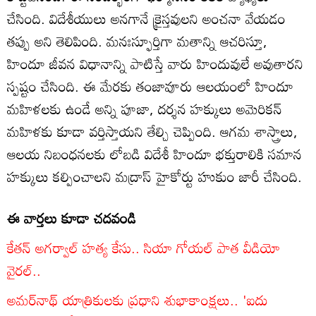
చేసింది. విదేశీయులు అనగానే క్రైస్తవులని అంచనా వేయడం
తప్పు అని తెలిపింది. మనఃస్ఫూర్తిగా మతాన్ని ఆచరిస్తూ,
హిందూ జీవన విధానాన్ని పాటిస్తే వారు హిందువులే అవుతారని
స్పష్టం చేసింది. ఈ మేరకు తంజావూరు ఆలయంలో హిందూ
మహిళలకు ఉండే అన్ని పూజా, దర్శన హక్కులు అమెరికన్
మహిళకు కూడా వర్తిస్తాయని తేల్చి చెప్పింది. ఆగమ శాస్త్రాలు,
ఆలయ నిబంధనలకు లోబడి విదేశీ హిందూ భక్తురాలికి సమాన
హక్కులు కల్పించాలని మద్రాస్ హైకోర్టు హుకుం జారీ చేసింది.
ఈ వార్తలు కూడా చదవండి
కేతన్ అగర్వాల్ హత్య కేసు.. సియా గోయల్ పాత వీడియో
వైరల్..
అమర్‌నాథ్ యాత్రికులకు ప్రధాని శుభాకాంక్షలు.. 'ఐదు