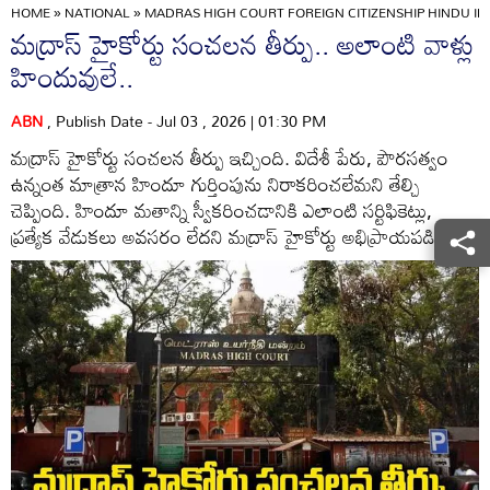
HOME
»
NATIONAL
»
MADRAS HIGH COURT FOREIGN CITIZENSHIP HINDU I
మద్రాస్ హైకోర్టు సంచలన తీర్పు.. అలాంటి వాళ్లు
హిందువులే..
ABN
, Publish Date - Jul 03 , 2026 | 01:30 PM
మద్రాస్ హైకోర్టు సంచలన తీర్పు ఇచ్చింది. విదేశీ పేరు, పౌరసత్వం
ఉన్నంత మాత్రాన హిందూ గుర్తింపును నిరాకరించలేమని తేల్చి
చెప్పింది. హిందూ మతాన్ని స్వీకరించడానికి ఎలాంటి సర్టిఫికెట్లు,
ప్రత్యేక వేడుకలు అవసరం లేదని మద్రాస్ హైకోర్టు అభిప్రాయపడింది.