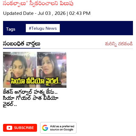
సంకల్పాలు' స్వీకరించాలని పిలుపు
Updated Date - Jul 03 , 2026 | 02:43 PM
#Telugu News
Tags
సంబంధిత వార్తలు
మరిన్ని చదవండి
కేతన్ అగర్వాల్ హత్య కేసు..
సియా గోయల్ పాత వీడియో
వైరల్..
SUBSCRIBE