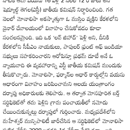
నాటికి ఆమె వయసు 16 ఏళ్ల 2 నెలల 12 రోజులు అని
షెడ్యూల్డ్‌ తెగల(ఎస్టీ) జాతీయ కమిషన్‌ నిర్ధారించింది. గత
నెలలో మోనాలిసా అకస్మాత్తుగా ఓ ముస్లిం వ్యక్తిని కేరళలోని
నైనార్‌ దేవాలయంలో వివాహం చేసుకోవడం కూడా
సంచలనమైంది. ఇది ఒక ‘లవ్‌ జిహాద్‌’ పెళ్లి అని, దీనికి
కేరళలోని సీపీఎం నాయకులు, పాపులర్‌ ఫ్రంట్‌ ఆఫ్‌ ఇండియా
సభ్యులు సహకరించారని ఆరోపిస్తూ ప్రథమ్‌ దూబే అనే ఓ
న్యాయవాది ఈ వ్యవహారాన్ని ఎస్టీ జాతీయ కమిషన్‌ ముందుకు
తీసుకొచ్చారు. మోనాలిసా, ఫర్మాన్‌ల ఆధార్‌ కార్డుల్లోని వయసు
ఆధారంగా వివాహం జరిపించామని ఆలయ యంత్రాంగం
దర్యాప్తు అధికారులకు తెలిపారు. ఆ తర్వాత మోసపూరిత బర్త్‌
సర్టిఫికెట్‌తో తమ పెళ్లిని గ్రామ పంచాయతీలో నమోదు
చేయించుకున్నట్లు దర్యాప్తులో గుర్తించారు. మధ్యప్రదేశ్‌లోని
మహేశ్వర్‌ మున్సిపాలిటీ జారీచేసిన ఆ సర్టిఫికెట్‌లో మోనాలిసా