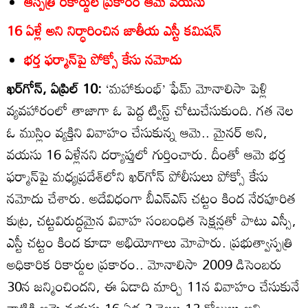
ఆస్పత్రి రికార్డుల ప్రకారం ఆమె వయసు
16 ఏళ్లే అని నిర్ధారించిన జాతీయ ఎస్టీ కమిషన్‌
భర్త ఫర్మాన్‌పై పోక్సో కేసు నమోదు
ఖర్‌గోన్‌, ఏప్రిల్‌ 10:
‘మహాకుంభ్‌’ ఫేమ్‌ మోనాలిసా పెళ్లి
వ్యవహారంలో తాజాగా ఓ పెద్ద ట్విస్ట్‌ చోటుచేసుకుంది. గత నెల
ఓ ముస్లిం వ్యక్తిని వివాహం చేసుకున్న ఆమె.. మైనర్‌ అని,
వయసు 16 ఏళ్లేనని దర్యాప్తులో గుర్తించారు. దీంతో ఆమె భర్త
ఫర్మాన్‌పై మధ్యప్రదేశ్‌లోని ఖర్‌గోన్‌ పోలీసులు పోక్సో కేసు
నమోదు చేశారు. అదేవిధంగా బీఎన్‌ఎస్‌ చట్టం కింద నేరపూరిత
కుట్ర, చట్టవిరుద్ధమైన వివాహ సంబంధిత సెక్షన్లతో పాటు ఎస్సీ,
ఎస్టీ చట్టం కింద కూడా అభియోగాలు మోపారు. ప్రభుత్వాస్పత్రి
అధికారిక రికార్డుల ప్రకారం.. మోనాలిసా 2009 డిసెంబరు
30న జన్మించిందని, ఈ ఏడాది మార్చి 11న వివాహం చేసుకునే