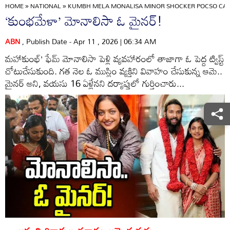
HOME
»
NATIONAL
»
KUMBH MELA MONALISA MINOR SHOCKER POCSO CASE
‘కుంభమేళా’ మోనాలిసా ఓ మైనర్‌!
ABN
, Publish Date - Apr 11 , 2026 | 06:34 AM
మహాకుంభ్‌’ ఫేమ్‌ మోనాలిసా పెళ్లి వ్యవహారంలో తాజాగా ఓ పెద్ద ట్విస్ట్‌
చోటుచేసుకుంది. గత నెల ఓ ముస్లిం వ్యక్తిని వివాహం చేసుకున్న ఆమె..
మైనర్‌ అని, వయసు 16 ఏళ్లేనని దర్యాప్తులో గుర్తించారు...