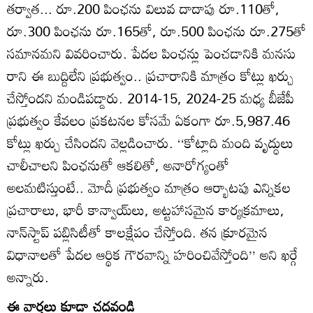
తర్వాత... రూ.200 పింఛను విలువ దాదాపు రూ.110తో,
రూ.300 పింఛను రూ.165తో, రూ.500 పింఛను రూ.275తో
సమానమని వివరించారు. పేదల పింఛన్లు పెంచడానికి మనసు
రాని ఈ బుద్దిలేని ప్రభుత్వం.. ప్రచారానికి మాత్రం కోట్లు ఖర్చు
చేస్తోందని మండిపడ్డారు. 2014-15, 2024-25 మధ్య బీజేపీ
ప్రభుత్వం కేవలం ప్రకటనల కోసమే ఏకంగా రూ.5,987.46
కోట్లు ఖర్చు చేసిందని వెల్లడించారు. ‘‘కోట్లాది మంది వృద్ధులు
చాలీచాలని పింఛనుతో ఆకలితో, అనారోగ్యంతో
అలమటిస్తుంటే.. మోదీ ప్రభుత్వం మాత్రం ఆర్భాటపు ఎన్నికల
ప్రచారాలు, భారీ కాన్వాయ్‌లు, అట్టహాసమైన కార్యక్రమాలు,
నాన్‌స్టాప్‌ పబ్లిసిటీతో కాలక్షేపం చేస్తోంది. తన క్రూరమైన
విధానాలతో పేదల ఆర్థిక గౌరవాన్ని హరించివేస్తోంది’’ అని ఖర్గే
అన్నారు.
ఈ వార్తలు కూడా చదవండి