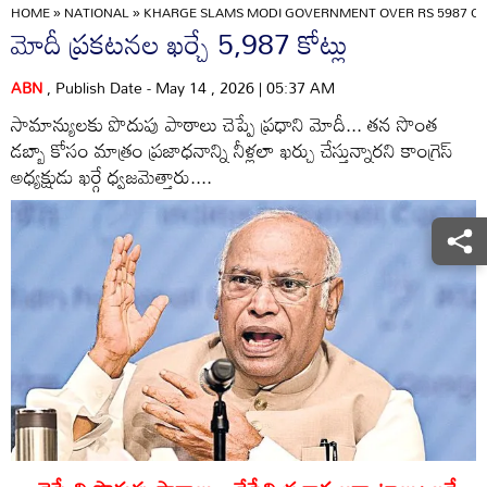
HOME
»
NATIONAL
»
KHARGE SLAMS MODI GOVERNMENT OVER RS 5987 C
మోదీ ప్రకటనల ఖర్చే 5,987 కోట్లు
ABN
, Publish Date - May 14 , 2026 | 05:37 AM
సామాన్యులకు పొదుపు పాఠాలు చెప్పే ప్రధాని మోదీ... తన సొంత
డబ్బా కోసం మాత్రం ప్రజాధనాన్ని నీళ్లలా ఖర్చు చేస్తున్నారని కాంగ్రెస్‌
అధ్యక్షుడు ఖర్గే ధ్వజమెత్తారు....