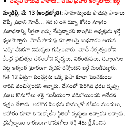
చెప్పేవి పొదుపు పాఠాలు.. చేసేవి ప్రచార ఆర్భాటాలు: ఖర్గే
న్యూఢిల్లీ, మే 13 (ఆంధ్రజ్యోతి):
సామాన్యులకు పొదుపు పాఠాలు
చెప్పే ప్రధాని మోదీ... తన సొంత డబ్బా కోసం మాత్రం
ప్రజాధనాన్ని నీళ్లలా ఖర్చు చేస్తున్నారని కాంగ్రెస్‌ అధ్యక్షుడు ఖర్గే
ధ్వజమెత్తారు. మోదీ పొదుపు సూత్రాలపై బుధవారం ఆయన
‘ఎక్స్‌’ వేదికగా విమర్శలు గుప్పించారు. మోదీ నేతృత్వంలోని
కేంద్ర ప్రభుత్వం దేశంలోని వృద్ధులు, వితంతువులు, దివ్యాంగుల
పట్ల అత్యంత క్రూరంగా వ్యవహరిస్తోందని ఖర్గే మండిపడ్డారు.
గత 12 ఏళ్లుగా పింఛన్లను ఒక్క పైసా కూడా పెంచకుండా
వారిని వంచిస్తోందని అన్నారు. దేశంలో పెరిగిన ధరల దృష్ట్యా
ప్రజల కొనుగోలు శక్తి గణనీయంగా పడిపోయిందని ఆవేదన
వ్యక్తం చేశారు. అరకొర పింఛను సొమ్ముతో కనీసం మందులు,
ఆహారం కూడా కొనుక్కోలేని స్థితిలో వృద్ధులు ఉన్నారని అన్నారు.
ద్రవ్యోల్బణం కారణంగా కొనుగోలు శక్తి 45ు క్షీణించిన