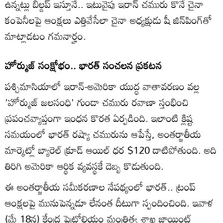
ఉన్నట్లు బిల్డప్ ఇస్తూనే.. ఇటువైపు ఇరాన్ చమురు కొనే చైనా
కంపెనీలపై ఆంక్షలు ఎత్తివేసేలా చైనా అధ్యక్షుడు షీ జిన్‌పింగ్‌తో
మాట్లాడటం గమనార్హం.
హోర్ముజ్ సంక్షోభం.. భారత్ సంచలన ప్రకటన
పశ్చిమాసియాలో ఇరాన్-అమెరికా యుద్ధ వాతావరణం వల్ల
'హోర్ముజ్ జలసంధి' గుండా చమురు రవాణా స్తంభించి
ప్రపంచవ్యాప్తంగా ఇంధన కొరత ఏర్పడింది. ఇలాంటి క్లిష్ట
సమయంలో భారత్ రష్యా చమురును ఆపేస్తే, అంతర్జాతీయ
మార్కెట్లో బ్యారెల్ క్రూడ్ ఆయిల్ ధర $120 దాటిపోతుంది. అది
తిరిగి అమెరికా ఆర్థిక వ్యవస్థకే దెబ్బ కొడుతుంది.
ఈ అంతర్జాతీయ సమీకరణాల నేపథ్యంలో భారత్.. ట్రంప్
ఆంక్షలపై మునుపెన్నడూ లేనంత దీటుగా స్పందించింది. ఇవాళ
(మే 18న) కేంద్ర పెట్రోలియం మంత్రిత్వ శాఖ జాయింట్