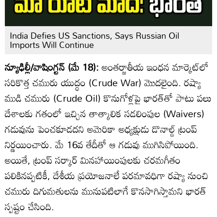
India Defies US Sanctions, Says Russian Oil
Imports Will Continue
న్యూఢిల్లీ/వాషింగ్టన్ (మే 18):
అంతర్జాతీయ ఇంధన మార్కెట్‌లో
సరికొత్త చమురు యుద్ధం (Crude War) మొదలైంది. రష్యా
ముడి చమురు (Crude Oil) కొనుగోళ్లపై భారత్‌తో పాటు పలు
దేశాలకు గతంలో ఇచ్చిన తాత్కాలిక సడలింపుల (Waivers)
గడువును పెంచకూడదని అమెరికా అధ్యక్షుడు డొనాల్డ్ ట్రంప్
నిర్ణయించారు. మే 16వ తేదీతో ఆ గడువు ముగిసిపోయింది.
అయితే, ట్రంప్ సర్కార్ మినహాయింపులకు చరమగీతం
పలికినప్పటికీ, దేశీయ ప్రయోజనాలే పరమావధిగా రష్యా నుంచి
చమురు దిగుమతులను మునుపటిలాగే కొనసాగిస్తామని భారత్
స్పష్టం చేసింది.