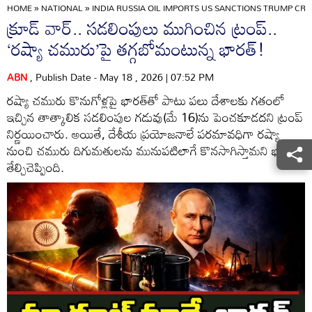
HOME
»
NATIONAL
»
INDIA RUSSIA OIL IMPORTS US SANCTIONS TRUMP CR
క్రూడ్ వార్.. సడలింపులు ముగించిన ట్రంప్..
‘రష్యా చమురు’పై తగ్గబోమంటున్న భారత్!
ABN
, Publish Date - May 18 , 2026 | 07:52 PM
రష్యా చమురు కొనుగోళ్లపై భారత్‌తో పాటు పలు దేశాలకు గతంలో
ఇచ్చిన తాత్కాలిక సడలింపుల గడువు(మే 16)ను పెంచకూడదని ట్రంప్
నిర్ణయించారు. అయితే, దేశీయ ప్రయోజనాలే పరమావధిగా రష్యా
నుంచి చమురు దిగుమతులను మునుపటిలాగే కొనసాగిస్తామని భారత్
తేల్చిచెప్పింది.