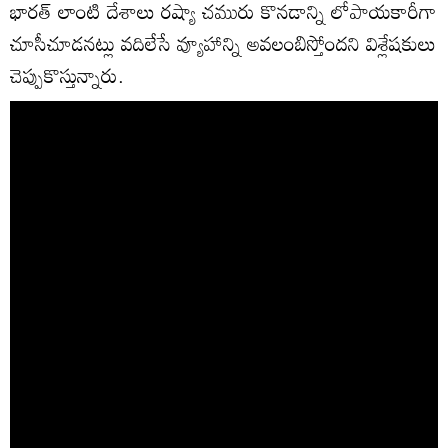
భారత్ లాంటి దేశాలు రష్యా చమురు కొనడాన్ని లోపాయకారీగా
చూసీచూడనట్లు వదిలేసే వ్యూహాన్ని అవలంబిస్తోందని విశ్లేషకులు
చెప్పుకొస్తున్నారు.