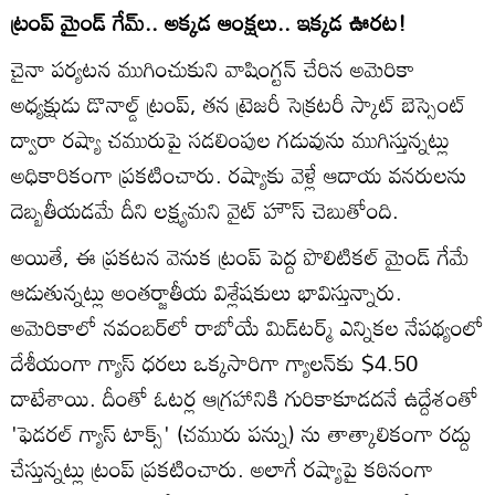
ట్రంప్ మైండ్ గేమ్.. అక్కడ ఆంక్షలు.. ఇక్కడ ఊరట!
చైనా పర్యటన ముగించుకుని వాషింగ్టన్ చేరిన అమెరికా
అధ్యక్షుడు డొనాల్డ్ ట్రంప్, తన ట్రెజరీ సెక్రటరీ స్కాట్ బెస్సెంట్
ద్వారా రష్యా చమురుపై సడలింపుల గడువును ముగిస్తున్నట్లు
అధికారికంగా ప్రకటించారు. రష్యాకు వెళ్లే ఆదాయ వనరులను
దెబ్బతీయడమే దీని లక్ష్యమని వైట్ హౌస్ చెబుతోంది.
అయితే, ఈ ప్రకటన వెనుక ట్రంప్ పెద్ద పొలిటికల్ మైండ్ గేమే
ఆడుతున్నట్లు అంతర్జాతీయ విశ్లేషకులు భావిస్తున్నారు.
అమెరికాలో నవంబర్‌లో రాబోయే మిడ్‌టర్మ్ ఎన్నికల నేపథ్యంలో
దేశీయంగా గ్యాస్ ధరలు ఒక్కసారిగా గ్యాలన్‌కు $4.50
దాటేశాయి. దీంతో ఓటర్ల ఆగ్రహానికి గురికాకూడదనే ఉద్దేశంతో
'ఫెడరల్ గ్యాస్ టాక్స్' (చమురు పన్ను) ను తాత్కాలికంగా రద్దు
చేస్తున్నట్లు ట్రంప్ ప్రకటించారు. అలాగే రష్యాపై కఠినంగా