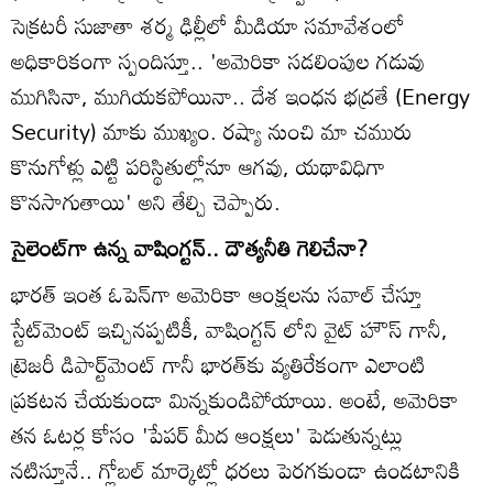
సెక్రటరీ సుజాతా శర్మ ఢిల్లీలో మీడియా సమావేశంలో
అధికారికంగా స్పందిస్తూ.. 'అమెరికా సడలింపుల గడువు
ముగిసినా, ముగియకపోయినా.. దేశ ఇంధన భద్రతే (Energy
Security) మాకు ముఖ్యం. రష్యా నుంచి మా చమురు
కొనుగోళ్లు ఎట్టి పరిస్థితుల్లోనూ ఆగవు, యథావిధిగా
కొనసాగుతాయి' అని తేల్చి చెప్పారు.
సైలెంట్‌గా ఉన్న వాషింగ్టన్.. దౌత్యనీతి గెలిచేనా?
భారత్ ఇంత ఓపెన్‌గా అమెరికా ఆంక్షలను సవాల్ చేస్తూ
స్టేట్‌మెంట్ ఇచ్చినప్పటికీ, వాషింగ్టన్ లోని వైట్ హౌస్ గానీ,
ట్రెజరీ డిపార్ట్‌మెంట్ గానీ భారత్‌కు వ్యతిరేకంగా ఎలాంటి
ప్రకటన చేయకుండా మిన్నకుండిపోయాయి. అంటే, అమెరికా
తన ఓటర్ల కోసం 'పేపర్ మీద ఆంక్షలు' పెడుతున్నట్లు
నటిస్తూనే.. గ్లోబల్ మార్కెట్లో ధరలు పెరగకుండా ఉండటానికి