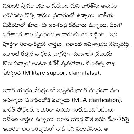
మిలిటరీ స్థావరాలను వాడుకుంటామని భారత్‌ను అమెరికా
అడిగినట్టు కొన్ని వార్తలు ప్రచారంలో ఉన్నాయి. జాతీయ
మీడియాలో కూడా ఈ అంశంపై కథనాలు వచ్చాయి. దీంతో
విదేశాంగ శాఖ స్పందించి ఆ వార్తలకు చెక్ పెట్టింది. 'ఇవి
పూర్తిగా నిరాధారమైన వార్తలు. అలాంటి అసత్యాలను నమ్మవద్దు.
ఇలాంటి కల్పిత వార్తలపై జాగ్రత్తగా ఉండాలని ప్రజలను
కోరుతున్నాం' అంటూ విదేశీ వ్యవహారాల మంత్రిత్వ శాఖ
పేర్కొంది (Military support claim false).
ఇరాన్ యుద్ధం నేపథ్యంలో ఇప్పటికే భారత్‌ కేంద్రంగా పలు
అసత్యాలు ప్రచారంలోకి వచ్చాయి (MEA clarification).
భారత్ పోర్ట్‌లను అమెరికా వినియోగించుకుంటోందంటూ
ఇటీవల వార్తలు వచ్చాయి. ఇరాన్ యుద్ధ నౌక ఐరిస్ దేనా-75పై
అమెరికా జలాంతర్గామితో దాడి చేసి ముంచేసింది. ఆ