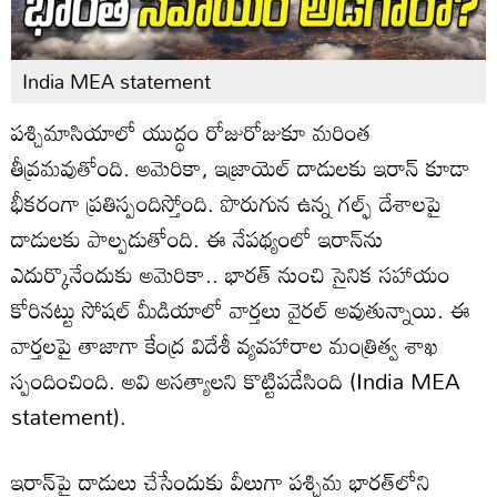
India MEA statement
పశ్చిమాసియాలో యుద్ధం రోజురోజుకూ మరింత
తీవ్రమవుతోంది. అమెరికా, ఇజ్రాయెల్ దాడులకు ఇరాన్ కూడా
భీకరంగా ప్రతిస్పందిస్తోంది. పొరుగున ఉన్న గల్ఫ్ దేశాలపై
దాడులకు పాల్పడుతోంది. ఈ నేపథ్యంలో ఇరాన్‌ను
ఎదుర్కొనేందుకు అమెరికా.. భారత్ నుంచి సైనిక సహాయం
కోరినట్టు సోషల్ మీడియాలో వార్తలు వైరల్ అవుతున్నాయి. ఈ
వార్తలపై తాజాగా కేంద్ర విదేశీ వ్యవహారాల మంత్రిత్వ శాఖ
స్పందించింది. అవి అసత్యాలని కొట్టిపడేసింది (India MEA
statement).
ఇరాన్‌పై దాడులు చేసేందుకు వీలుగా పశ్చిమ భారత్‌లోని