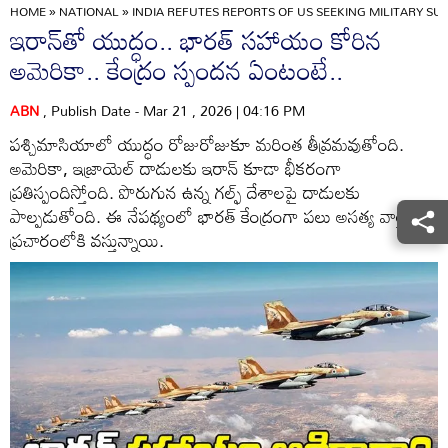
HOME
»
NATIONAL
»
INDIA REFUTES REPORTS OF US SEEKING MILITARY SU
ఇరాన్‌తో యుద్ధం.. భారత్ సహాయం కోరిన
అమెరికా.. కేంద్రం స్పందన ఏంటంటే..
ABN
, Publish Date - Mar 21 , 2026 | 04:16 PM
పశ్చిమాసియాలో యుద్ధం రోజురోజుకూ మరింత తీవ్రమవుతోంది.
అమెరికా, ఇజ్రాయెల్ దాడులకు ఇరాన్ కూడా భీకరంగా
ప్రతిస్పందిస్తోంది. పొరుగున ఉన్న గల్ఫ్ దేశాలపై దాడులకు
పాల్పడుతోంది. ఈ నేపథ్యంలో భారత్ కేంద్రంగా పలు అసత్య వార్తలు
ప్రచారంలోకి వస్తున్నాయి.