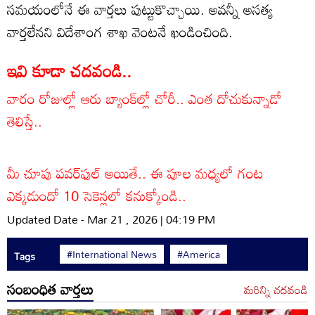
సమయంలోనే ఈ వార్తలు పుట్టుకొచ్చాయి. అవన్నీ అసత్య
వార్తలేనని విదేశాంగ శాఖ వెంటనే ఖండించింది.
ఇవి కూడా చదవండి..
వారం రోజుల్లో ఆరు బ్యాంక్‌ల్లో చోరీ.. ఎంత దోచుకున్నాడో
తెలిస్తే..
మీ చూపు పవర్‌ఫుల్ అయితే.. ఈ పూల మధ్యలో గంట
ఎక్కడుందో 10 సెకెన్లలో కనుక్కోండి..
Updated Date - Mar 21 , 2026 | 04:19 PM
#International News
#America
Tags
సంబంధిత వార్తలు
మరిన్ని చదవండి