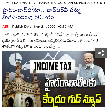
HOME
»
NATIONAL
»
HYDERABAD HRA TAX EXEMPTION INCREASED TO 50 PE
హైదరాబాద్‌లోనూ.. హెచ్‌ఆర్‌ఏ పన్ను
మినహాయింపు 50శాతం
ABN
, Publish Date - Mar 21 , 2026 | 03:52 AM
హైదరాబాద్‌ మహా నగరం పరిధిలో పనిచేస్తున్న ఉద్యోగులకు కేంద్ర
ప్రభుత్వం తీపి కబురు చెప్పింది. ఇప్పటివరకు మూల వేతనంలో 40
శాతంగా ఉన్న హౌజ్‌ రెంట్‌ అలవెన్స్‌ ...