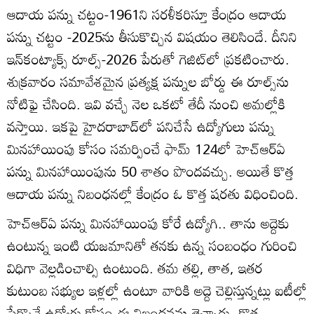
ఆదాయ పన్ను చట్టం-1961ని సరళీకరిస్తూ కేంద్రం ఆదాయ
పన్ను చట్టం -2025ను తీసుకొచ్చిన విషయం తెలిసిందే. దీనిని
ఇన్‌కంట్యాక్స్‌ రూల్స్‌-2026 పేరుతో గెజిట్‌లో ప్రకటించారు.
శుక్రవారం సమావేశమైన ప్రత్యక్ష పన్నుల బోర్డు ఈ రూల్స్‌ను
నోటిఫై చేసింది. ఇవి వచ్చే నెల ఒకటో తేదీ నుంచి అమల్లోకి
వస్తాయి. ఇకపై హైదరాబాద్‌లో పనిచేసే ఉద్యోగులు పన్ను
మినహాయింపు కోసం సమర్పించే ఫామ్‌ 124లో హెచ్‌ఆర్‌ఏ
పన్ను మినహాయింపును 50 శాతం పొందవచ్చు. అయితే కొత్త
ఆదాయ పన్ను నిబంధనల్లో కేంద్రం ఓ కొత్త షరతు విధించింది.
హెచ్‌ఆర్‌ఏ పన్ను మినహాయింపు కోరే ఉద్యోగి.. తాను అద్దెకు
ఉంటున్న ఇంటి యజమానితో తనకు ఉన్న సంబంధం గురించి
విధిగా వెల్లడించాల్సి ఉంటుంది. తమ తల్లి, తాత, ఇతర
కుటుంబ సభ్యుల ఇళ్లల్లో ఉంటూ వారికి అద్దె చెల్లిస్తున్నట్లు ఐటీల్లో
పేర్కొనే ఉద్యోగు కోసం ఈ నిబంధనను తెచ్చారు. కొత్త