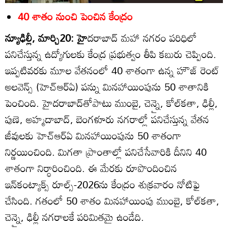
40 శాతం నుంచి పెంచిన కేంద్రం
న్యూఢిల్లీ, మార్చి20: హై
దరాబాద్‌ మహా నగరం పరిధిలో
పనిచేస్తున్న ఉద్యోగులకు కేంద్ర ప్రభుత్వం తీపి కబురు చెప్పింది.
ఇప్పటివరకు మూల వేతనంలో 40 శాతంగా ఉన్న హౌజ్‌ రెంట్‌
అలవెన్స్‌ (హెచ్‌ఆర్‌ఏ) పన్ను మినహాయింపును 50 శాతానికి
పెంచింది. హైదరాబాద్‌తోపాటు ముంబై, చెన్నై, కోల్‌కతా, ఢిల్లీ,
పుణె, అహ్మదాబాద్‌, బెంగళూరు నగరాల్లో పనిచేస్తున్న వేతన
జీవులకు హెచ్‌ఆర్‌ఏ మినహాయింపును 50 శాతంగా
నిర్ణయించింది. మిగతా ప్రాంతాల్లో పనిచేసేవారికి దీనిని 40
శాతంగా నిర్ధారించింది. ఈ మేరకు రూపొందించిన
ఇన్‌కంట్యాక్స్‌ రూల్స్‌-2026ను కేంద్రం శుక్రవారం నోటిఫై
చేసింది. గతంలో 50 శాతం మినహాయింపు ముంబై, కోల్‌కతా,
చెన్నై, ఢిల్లీ నగరాలకే పరిమితమై ఉండేది.