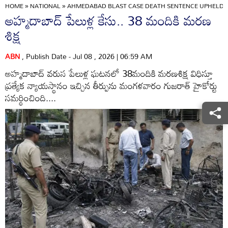
HOME
»
NATIONAL
»
AHMEDABAD BLAST CASE DEATH SENTENCE UPHELD 3
అహ్మదాబాద్‌ పేలుళ్ల కేసు.. 38 మందికి మరణ
శిక్ష
ABN
, Publish Date - Jul 08 , 2026 | 06:59 AM
అహ్మదాబాద్‌ వరుస పేలుళ్ల ఘటనలో 38మందికి మరణశిక్ష విధిస్తూ
ప్రత్యేక న్యాయస్థానం ఇచ్చిన తీర్పును మంగళవారం గుజరాత్‌ హైకోర్టు
సమర్థించింది....