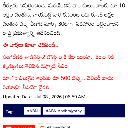
తీర్పును సమర్థించింది. మరణించిన వారి కుటుంబాలకు రూ.10
లక్షల వంతున, గాయపడ్డ వారి కుటుంబాలకు రూ.5 లక్షల
వంతున వచ్చే ఏడాది మార్చి 30లోగా పరిహారం చెల్లించాలని
రాష్ట్ర ప్రభుత్వాన్ని ఆదేశించింది.
ఈ వార్తలు కూడా చదవండి..
సింగరేణికి తాడిచర్ల-2 బొగ్గు బ్లాక్‌ కేటాయింపు.. కేంద్రానికి
కృతజ్ఞతలు తెలిపిన డిప్యూటీ సీఎం
రూ.15 విలువైన ఆర్డర్‌కు రూ.500 టిప్పు.. డెలివరీ బాయ్
రియాక్షన్ వీడియో వైరల్
Updated Date - Jul 08 , 2026 | 06:59 AM
#ABN
#ABN Andhrajyothy
Tags