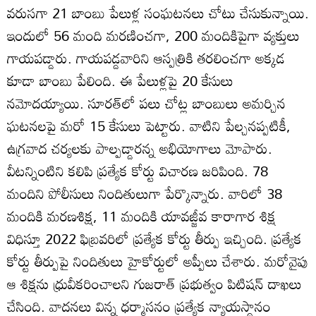
వరుసగా 21 బాంబు పేలుళ్ల సంఘటనలు చోటు చేసుకున్నాయి.
ఇందులో 56 మంది మరణించగా, 200 మందికిపైగా వ్యక్తులు
గాయపడ్డారు. గాయపడ్డవారిని ఆస్పత్రికి తరలించగా అక్కడ
కూడా బాంబు పేలింది. ఈ పేలుళ్లపై 20 కేసులు
నమోదయ్యాయి. సూరత్‌లో పలు చోట్ల బాంబులు అమర్చిన
ఘటనలపై మరో 15 కేసులు పెట్టారు. వాటిని పేల్చనప్పటికీ,
ఉగ్రవాద చర్యలకు పాల్పడ్డారన్న అభియోగాలు మోపారు.
వీటన్నింటిని కలిపి ప్రత్యేక కోర్టు విచారణ జరిపింది. 78
మందిని పోలీసులు నిందితులుగా పేర్కొన్నారు. వారిలో 38
మందికి మరణశిక్ష, 11 మందికి యావజ్జీవ కారాగార శిక్ష
విధిస్తూ 2022 ఫిబ్రవరిలో ప్రత్యేక కోర్టు తీర్పు ఇచ్చింది. ప్రత్యేక
కోర్టు తీర్పుపై నిందితులు హైకోర్టులో అప్పీలు చేశారు. మరోవైపు
ఆ శిక్షను ధ్రువీకరించాలని గుజరాత్‌ ప్రభుత్వం పిటిషన్‌ దాఖలు
చేసింది. వాదనలు విన్న ధర్మాసనం ప్రత్యేక న్యాయస్థానం