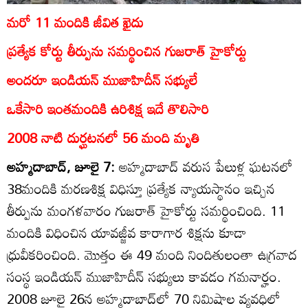
మరో 11 మందికి జీవిత ఖైదు
ప్రత్యేక కోర్టు తీర్పును సమర్థించిన గుజరాత్‌ హైకోర్టు
అందరూ ఇండియన్‌ ముజాహిదీన్‌ సభ్యులే
ఒకేసారి ఇంతమందికి ఉరిశిక్ష ఇదే తొలిసారి
2008 నాటి దుర్ఘటనలో 56 మంది మృతి
అహ్మదాబాద్‌, జూలై 7:
అహ్మదాబాద్‌ వరుస పేలుళ్ల ఘటనలో
38మందికి మరణశిక్ష విధిస్తూ ప్రత్యేక న్యాయస్థానం ఇచ్చిన
తీర్పును మంగళవారం గుజరాత్‌ హైకోర్టు సమర్థించింది. 11
మందికి విధించిన యావజ్జీవ కారాగార శిక్షను కూడా
ధ్రువీకరించింది. మొత్తం ఈ 49 మంది నిందితులంతా ఉగ్రవాద
సంస్థ ఇండియన్‌ ముజాహిదీన్‌ సభ్యులు కావడం గమనార్హం.
2008 జూలై 26న అహ్మదాబాద్‌లో 70 నిమిషాల వ్యవధిలో