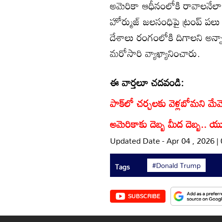
అమెరికా ఆధీనంలోకి రావాలనేలా 
హోర్ముజ్ జలసంధిపై ట్రంప్ పలు 
దేశాలు రంగంలోకి దిగాలని అ
మరోసారి వ్యాఖ్యానించారు.
ఈ వార్తలూ చదవండి:
పాక్‌లో చర్చలకు వెళ్లబోమని మేమ
అమెరికాకు దెబ్బ మీద దెబ్బ.. యూఎ
Updated Date - Apr 04 , 2026 |
#Donald Trump
Tags
SUBSCRIBE