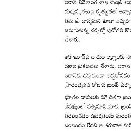
ఇరాన్ విదేశాంగ శాఖ మంత్రి అబ్బాస
మధ్యవర్తిత్వంపై కృతజ్ఞతతో ఉన్
తమ ప్రాధాన్యమని కూడా చెప్పుకొ
జరుగుతున్న చర్చల్లో పురోగతి క
చేశారు.
ఇక ఇరాన్‌పై దాడుల లక్ష్యాలకు 
రకాల ప్రకటనలు చేశారు. ఇరాన్ 
ఇరాన్‌కు దక్కకుండా అడ్డుకోవడ
ప్రారంభమైన రోజున ట్రంప్ పేర్కొ
భూతల దాడులకు దిగే దిశగా ట్రంప
నేపథ్యంలో పశ్చిమాసియాకు ట్రంప
తరలించడం ఉద్రిక్తతలను మరింత 
సంబంధం లేదని ఆ తరువాత మరో స