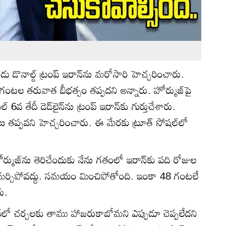
్షుడు డొనాల్డ్ ట్రంప్ ఇరాన్‌ను మరోసారి హెచ్చరించారు.
గంటల తరువాత బీభత్సం తప్పదని అన్నారు. హోర్ముజ్‌పై
 6వ తేదీ డెడ్‌లైన్‌ను ట్రంప్ ఇరాన్‌కు గుర్తుచేశారు.
ాలు తప్పవని హెచ్చరించారు. ఈ మేరకు ట్రూత్ సోషల్‌లో
ోర్ముజ్‌ను తెరిచేందుకు నేను గతంలో ఇరాన్‌కు పది రోజుల
 మర్చిపోవద్దు. సమయం మించిపోతోంది. ఇంకా 48 గంటలే
రు.
్‌లో చర్చలకు తాము హాజరుకాబోమని ఎప్పుడూ చెప్పలేదని