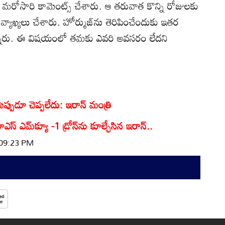
మరోసారి కామెంట్స్ చేశారు. ఆ తరువాత కొన్ని రోజులకు
వ్యాఖ్యలు చేశారు. హోర్ముజ్‌ను తెరిపించేందుకు ఇతర
న్నారు. ఈ విషయంలో తమకు ఎవరి అవసరం లేదని
ెప్పుడూ చెప్పలేదు: ఇరాన్ మంత్రి
స్ ఎమ్‌క్యూ -1 డ్రోన్‌ను కూల్చేసిన ఇరాన్..
 09:23 PM