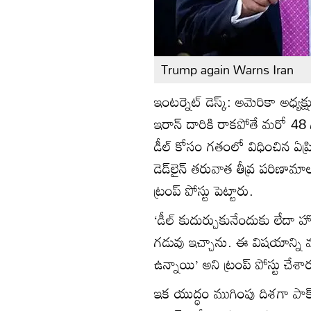
Trump again Warns Iran
ఇంటర్నెట్ డెస్క్: అమెరికా అధ్యక
ఇరాన్ దారికి రాకపోతే మరో 48 
డీల్ కోసం గతంలో విధించిన ఏప్రిల్
డెడ్‌లైన్ తరువాత తీవ్ర పరిణామ
ట్రంప్ పోస్టు పెట్టారు.
‘డీల్ కుదుర్చుకునేందుకు లేదా హ
గడువు ఇచ్చాను. ఈ విషయాన్ని
ఉన్నాయి’ అని ట్రంప్ పోస్టు చేశా
ఇక యుద్ధం ముగింపు దిశగా పాక