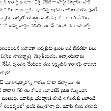
్ అరాగ్జీ తాజాగా ఎక్స్ వేదికగా పోస్టు పెట్టారు. పాక్
నామని కూడా అన్నారు. ఇరాన్‌పై అక్రమ దాడుల ముగింపునకే
చ్చారు. గల్ఫ్‌లో యుద్ధం ముగింపు కోసం పాక్ వేదికగా
ొరవడిందన్న వార్తల నడుమ ఇరాన్ మంత్రి ఈ కామెంట్స్
సంబంధించిన అమెరికా అధ్యక్షుడు ట్రంప్ ఇప్పటివరకూ పలు
మిసైల్ సామర్థ్యాన్ని దెబ్బతీయడం, అణ్వాయుధాలు
ం, నేవీని ధ్వంసం చేయడం తమ లక్ష్యమని ఇరాన్‌పై దాడులు
న్నారు.
్ యోచిస్తున్నారన్న వార్తలు కూడా వచ్చాయి. ఈ
్ దాదాపు 50 వేల మంది అమెరికన్ సైనిక సిబ్బందిని
పెంచింది. ఇరాన్‌పై యుద్ధానికి ముడి చమురుకు ఎలాంటి
ందర్భంలో ట్రంప్ చెప్పుకొచ్చారు. ఇరాన్ ముడి చమురు