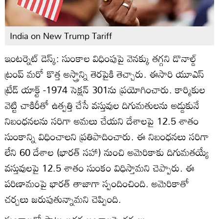
India on New Trump Tariff
ఇంటర్నెట్ డెస్క్: సుంకాల విధింపుపై వెనక్కు తగ్గని డొనాల్డ్
ట్రంప్ మరో కొత్త అస్త్రాన్ని తెరపైకి తెచ్చారు. ఈసారి యూఎస్
ట్రేడ్ యాక్ట్ -1974 సెక్షన్ 301ను ప్రయోగించారు. కార్మికుల
వెట్టి చాకిరీతో ఉత్పత్తి చేసే వస్తువుల దిగుమతులను అడ్డుకునే
నిబంధనలను సరిగా అమలు చేయని దేశాలపై 12.5 శాతం
సుంకాన్ని విధించాలని ప్రతిపాదించారు. ఈ నిబంధనలు సరిగా
లేని 60 దేశాల (భారత్ సహా) నుంచి అమెరికాకు దిగుమతయ్యే
వస్తువులపై 12.5 శాతం సుంకం విధిస్తామని చెప్పారు. ఈ
పరిణామంపై భారత్ తాజాగా స్పందించింది. అమెరికాతో
చర్చలు జరుపుతున్నామని చెప్పింది.