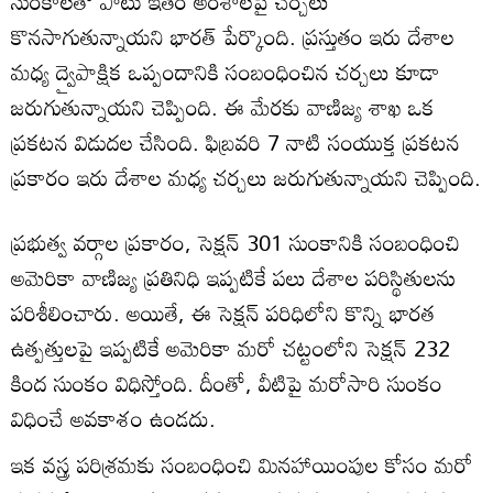
సుంకాలతో పాటు ఇతర అంశాలపై చర్చలు
కొనసాగుతున్నాయని భారత్ పేర్కొంది. ప్రస్తుతం ఇరు దేశాల
మధ్య ద్వైపాక్షిక ఒప్పందానికి సంబంధించిన చర్చలు కూడా
జరుగుతున్నాయని చెప్పింది. ఈ మేరకు వాణిజ్య శాఖ ఒక
ప్రకటన విడుదల చేసింది. ఫిబ్రవరి 7 నాటి సంయుక్త ప్రకటన
ప్రకారం ఇరు దేశాల మధ్య చర్చలు జరుగుతున్నాయని చెప్పింది.
ప్రభుత్వ వర్గాల ప్రకారం, సెక్షన్ 301 సుంకానికి సంబంధించి
అమెరికా వాణిజ్య ప్రతినిధి ఇప్పటికే పలు దేశాల పరిస్థితులను
పరిశీలించారు. అయితే, ఈ సెక్షన్ పరిధిలోని కొన్ని భారత
ఉత్పత్తులపై ఇప్పటికే అమెరికా మరో చట్టంలోని సెక్షన్ 232
కింద సుంకం విధిస్తోంది. దీంతో, వీటిపై మరోసారి సుంకం
విధించే అవకాశం ఉండదు.
ఇక వస్త్ర పరిశ్రమకు సంబంధించి మినహాయింపుల కోసం మరో