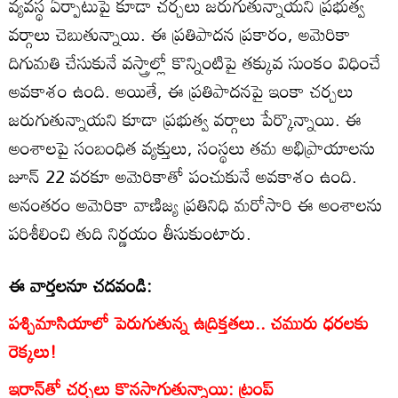
వ్యవస్థ ఏర్పాటుపై కూడా చర్చలు జరుగుతున్నాయని ప్రభుత్వ
వర్గాలు చెబుతున్నాయి. ఈ ప్రతిపాదన ప్రకారం, అమెరికా
దిగుమతి చేసుకునే వస్త్రాల్లో కొన్నింటిపై తక్కువ సుంకం విధించే
అవకాశం ఉంది. అయితే, ఈ ప్రతిపాదనపై ఇంకా చర్చలు
జరుగుతున్నాయని కూడా ప్రభుత్వ వర్గాలు పేర్కొన్నాయి. ఈ
అంశాలపై సంబంధిత వ్యక్తులు, సంస్థలు తమ అభిప్రాయాలను
జూన్ 22 వరకూ అమెరికాతో పంచుకునే అవకాశం ఉంది.
అనంతరం అమెరికా వాణిజ్య ప్రతినిధి మరోసారి ఈ అంశాలను
పరిశీలించి తుది నిర్ణయం తీసుకుంటారు.
ఈ వార్తలనూ చదవండి:
పశ్చిమాసియాలో పెరుగుతున్న ఉద్రిక్తతలు.. చమురు ధరలకు
రెక్కలు!
ఇరాన్‌తో చర్చలు కొనసాగుతున్నాయి: ట్రంప్