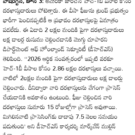
వాషింగ్టన్‌, జూన్‌ 3:
అమెరికా జారీచేసే హెచ్‌-1బీ వీసాల కోసం
దరఖాస్తుదారులు పోటెత్తారు. ఈ వీసా ఫీజును ట్రంప్‌ ప్రభుత్వం
భారీగా పెంచినప్పటికీ ఆ ప్రభావం దరఖాస్తులపై ఏమాత్రం
పడలేదు. ఈ ఏడాది 2 లక్షల మందికి పైగా దరఖాస్తుదారులు
లక్ష డాలర్ల రుసుము చెల్లించడానికి మొగ్గు చూపారని
డిపార్ట్‌మెంట్‌ ఆఫ్‌ హోంల్యాండ్‌ సెక్యూరిటీ (డీహెచ్‌ఎస్‌)
తెలిపింది. ‘‘2026 ఆర్థిక సంవత్సరంలో ఇప్పటి వరకూ
హెచ్‌-1బీ వీసాల కోసం 2.86 లక్షల దరఖాస్తులు వచ్చాయి.
వాటిలో 2లక్షల మందికి పైగా దరఖాస్తుదారులు లక్ష డాలర్లు
చెల్లించారు. దీనిద్వారా వారి దరఖాస్తులను వేగంగా ప్రాసెస్‌
చేయడానికి అవకాశం ఉంటుంది. ఫీజు చెల్లించిన వారి
దరఖాస్తులు సుమారు 15 రోజుల్లోగా ప్రాసెస్‌ అవుతాయి.
మిగిలినవాటి ప్రాసెసింగ్‌కు దాదాపు 7.5 నెలల సమయం
పడుతుంది’ అని డీహెచ్‌ఎస్‌ కార్యదర్శి మార్క్‌వేన్‌ ముల్లిన్‌