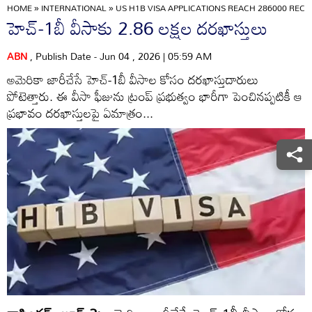
HOME
»
INTERNATIONAL
»
US H1B VISA APPLICATIONS REACH 286000 REC
హెచ్‌-1బీ వీసాకు 2.86 లక్షల దరఖాస్తులు
ABN
, Publish Date - Jun 04 , 2026 | 05:59 AM
అమెరికా జారీచేసే హెచ్‌-1బీ వీసాల కోసం దరఖాస్తుదారులు
పోటెత్తారు. ఈ వీసా ఫీజును ట్రంప్‌ ప్రభుత్వం భారీగా పెంచినప్పటికీ ఆ
ప్రభావం దరఖాస్తులపై ఏమాత్రం...