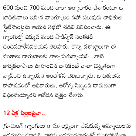
600 నుంచి 700 మంది దాకా అత్యాచారం చేశారంటూ ఓ
బాధితురాలు ఇచ్చిన వాంగ్మూలం సహా పలువురు బాధితుల
స్టేట్‌మెంట్లను ఆయన సభలో చదివి వినిపించారు. ఈ
గ్యాంగుల్లో ఎక్కువ మంది పాకిస్థాన్‌ సంతతికి
చెందినవారేననిఆయన తెలిపారు. కొన్ని దశాబ్దాలుగా ఈ
ముఠాలు దారుణాలకు పాల్పడుతున్నాయని.. వాటి
కార్యకలాపాలు ఊహించిన దానికంటే చాలా విస్తృతంగా
వ్యాపించి ఉన్నాయని ఆందోళన వెలిబుచ్చారు. బాధితులను
కాపాడడంలో అధికారులు, ఆరోగ్య సిబ్బంది దారుణంగా
విఫలమయ్యారని ఆవేదన వ్యక్తం చేశారు.
12 ఏళ్ల పిల్లలపైనా..
గ్రూమింగ్‌ గ్యాంగులు తాము లక్ష్యంగా చేసుకున్న అమ్మాయిలను
అవమానించడానికి, వారిని అవమానభారంతో కుంగిపోయేలా