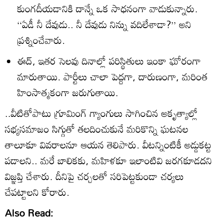
కుంగదీయడానికి దాన్నే ఒక సాధనంగా వాడుకున్నారు.
‘‘ఏడీ నీ దేవుడు.. నీ దేవుడు నిన్ను వదిలేశాడా?’’ అని
ప్రశ్నించేవారు.
ఈద్‌, ఇతర సెలవు దినాల్లో పరిస్థితులు ఇంకా ఘోరంగా
మారుతాయి. పార్టీలు చాలా పెద్దగా, దారుణంగా, మరింత
హింసాత్మకంగా జరుగుతాయి.
..వీటితోపాటు గ్రూమింగ్‌ గ్యాంగులు సాగించిన అకృత్యాల్లో
సభ్యసమాజం సిగ్గుతో తలదించుకునే మరికొన్ని ఘటనల
తాలూకూ వివరాలనూ ఆయన తెలిపారు. వీటన్నింటికీ అడ్డుకట్ట
పడాలని.. మరే బాలికకు, మహిళకూ ఇలాంటివి జరగకూడదని
విజ్ఞప్తి చేశారు. దీనిపై చర్చలతో సరిపెట్టకుండా చర్యలు
చేపట్టాలని కోరారు.
Also Read: