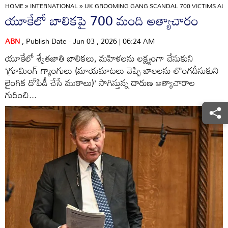
HOME
»
INTERNATIONAL
»
UK GROOMING GANG SCANDAL 700 VICTIMS ALL
యూకేలో బాలికపై 700 మంది అత్యాచారం
ABN
, Publish Date - Jun 03 , 2026 | 06:24 AM
యూకేలో శ్వేతజాతి బాలికలు, మహిళలను లక్ష్యంగా చేసుకుని
‘గ్రూమింగ్‌ గ్యాంగులు (మాయమాటలు చెప్పి బాలలను లొంగదీసుకుని
లైంగిక దోపిడీ చేసే ముఠాలు)’ సాగిస్తున్న దారుణ అత్యాచారాల
గురించి...