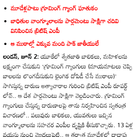
మూడేళ్లపాటు గ్రూమింగ్‌ గ్యాంగ్‌ ఘాతుకం
బాధితుల వాంగ్మూలాలను పార్లమెంటు సాక్షిగా చదివి
వినిపించిన బ్రిటిష్‌ ఎంపీ
ఆ ముఠాల్లో ఎక్కువ మంది పాక్‌ జాతీయులే
లండన్‌, జూన్‌ 2:
యూకేలో శ్వేతజాతి బాలికలు, మహిళలను
లక్ష్యంగా చేసుకుని ‘గ్రూమింగ్‌ గ్యాంగులు (మాయమాటలు చెప్పి
బాలలను లొంగదీసుకుని లైంగిక దోపిడీ చేసే ముఠాలు)’
సాగిస్తున్న దారుణ అత్యాచారాల గురించి బ్రిటిష్‌ ఎంపీ రూపర్ట్‌
లోవ్‌.. ఆ దేశ పార్లమెంటు సాక్షిగా వెల్లడించారు. గ్రూమింగ్‌
గ్యాంగులు చేస్తున్న దారుణాలపై తాను నిర్వహించిన స్వతంత్ర
విచారణలో.. పలువురు బాలికలు, యువతులు ఇచ్చిన
వాంగ్మూలాలను సహచర ఎంపీల దృష్టికి తీసుకొచ్చారు. 13 ఏళ్ల
వయసు నుంచి మొదలుపెట్టి.. ఆ తర్వాత మూడేళ్లలో దాదాపు