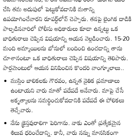
చేసి తమ అదుపులో పెట్టుకోవడానికి మతాన్ని
ఉపయోగించేవారని రూపర్ట్‌లోవ్‌ చెప్పారు. తనపై లైంగిక దాడికి
పాల్పడినవారిలో పోలీసు అధికారులు కూడా ఉన్నట్టు ఒక
బాధితురాలు చెప్పిన విషయాన్ని ఆయన వెల్లడించారు. 15-20
మంది అమ్మాయిలను బోనులో బందించి ఉంచడాన్ని తాను
చూశానంటూ ఒక బాధితురాలు చెప్పిన విషయాన్ని తెలిపారు.
పార్లమెంటులో ఆయన వినిపించిన కొందరి వాంగ్మూలాలు..
ముస్లిం బాలికలకు గౌరవం, ఉన్నత నైతిక ప్రమాణాలు
ఉంటాయని వారు మాతో పదేపదే అనేవారు. మాపై చేసే
అకృత్యాలను సమర్థించుకోవడానికి పదేపదే ఈ పోలికలు
తెచ్చేవారు.
నేను క్రైస్తవురాలిగా పెరిగాను. నాకు ఎంతో ప్రత్యేకమైన
శిలువ ధరించేదాన్ని. కానీ, వారు నన్ను మానసికంగా