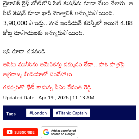
టైటానిక్ లైఫ్ బోట్‌లోని సీట్ కుషన్‌ను కూడా వేలం వేశారు. ఆ
సీట్ కుషన్ కూడా భారీ మొత్తానికి అమ్ముడుపోయింది.
3,90,000 పౌండ్లు.. మన ఇండియన్ కరెన్సీలో అయితే 4.88
కోట్ల రూపాయలకు అమ్ముడుపోయింది.
ఇవి కూడా చదవండి
ఆసిమ్ మునీర్‌ను అమెరికన్లు నమ్మడం లేదా.. పాక్ పాత్రపై
అగ్రరాజ్య మీడియాలో సందేహాలు..
గవర్నర్‌తో భేటీ కానున్న సీఎం రేవంత్ రెడ్డి..
Updated Date - Apr 19 , 2026 | 11:13 AM
#London
#Titanic Captain
Tags
SUBSCRIBE