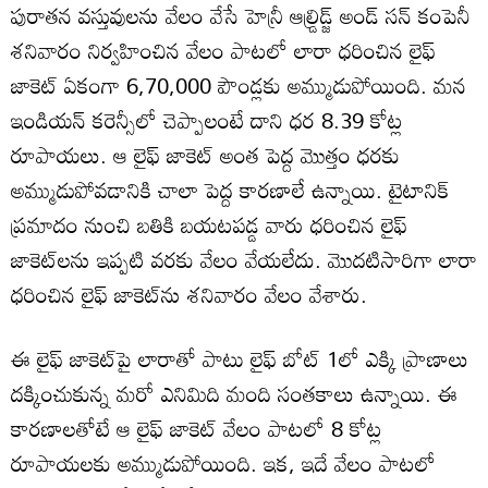
పురాతన వస్తువులను వేలం వేసే హెన్రీ ఆల్డ్రిడ్జ్ అండ్ సన్ కంపెనీ
శనివారం నిర్వహించిన వేలం పాటలో లారా ధరించిన లైఫ్
జాకెట్ ఏకంగా 6,70,000 పౌండ్లకు అమ్ముడుపోయింది. మన
ఇండియన్ కరెన్సీలో చెప్పాలంటే దాని ధర 8.39 కోట్ల
రూపాయలు. ఆ లైఫ్ జాకెట్ అంత పెద్ద మొత్తం ధరకు
అమ్ముడుపోవడానికి చాలా పెద్ద కారణాలే ఉన్నాయి. టైటానిక్
ప్రమాదం నుంచి బతికి బయటపడ్డ వారు ధరించిన లైఫ్
జాకెట్‌లను ఇప్పటి వరకు వేలం వేయలేదు. మొదటిసారిగా లారా
ధరించిన లైఫ్ జాకెట్‌ను శనివారం వేలం వేశారు.
ఈ లైఫ్ జాకెట్‌పై లారాతో పాటు లైఫ్ బోట్ 1లో ఎక్కి ప్రాణాలు
దక్కించుకున్న మరో ఎనిమిది మంది సంతకాలు ఉన్నాయి. ఈ
కారణాలతోటే ఆ లైఫ్ జాకెట్‌ వేలం పాటలో 8 కోట్ల
రూపాయలకు అమ్ముడుపోయింది. ఇక, ఇదే వేలం పాటలో