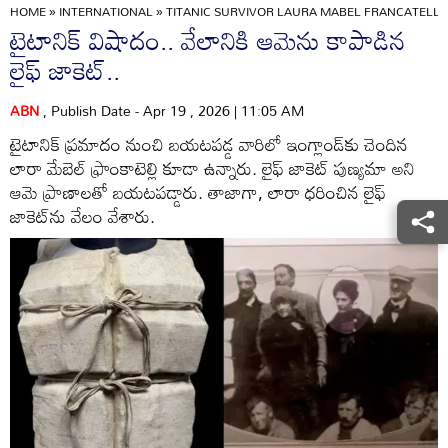
HOME
»
INTERNATIONAL
»
TITANIC SURVIVOR LAURA MABEL FRANCATELLIS 
టైటానిక్ విషాదం.. వేలానికి ఆమెను కాపాడిన
లైఫ్ జాకెట్..
ABN
, Publish Date - Apr 19 , 2026 | 11:05 AM
టైటానిక్ ప్రమాదం నుంచి బయటపడ్డ వారిలో ఇంగ్లాండ్‌కు చెందిన
లారా మేబెల్ ఫ్రాంకాటెల్లి కూడా ఉన్నారు. లైఫ్ జాకెట్ పుణ్యమా అని
ఆమె ప్రాణాలతో బయటపడ్డారు. తాజాగా, లారా ధరించిన లైఫ్
జాకెట్‌ను వేలం వేశారు.