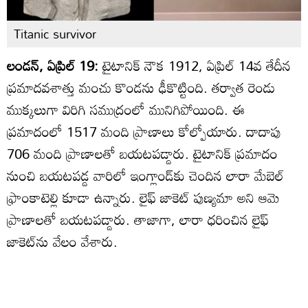
Titanic survivor
లండన్, ఏప్రిల్ 19:
టైటానిక్ నౌక 1912, ఏప్రిల్ 14వ తేదీన
ప్రమాదవశాత్తు మంచు కొండను ఢీకొట్టింది. తర్వాత రెండు
ముక్కలుగా విరిగి సముద్రంలో మునిగిపోయింది. ఈ
ప్రమాదంలో 1517 మంది ప్రాణాలు కోల్పోయారు. దాదాపు
706 మంది ప్రాణాలతో బయటపడ్డారు. టైటానిక్ ప్రమాదం
నుంచి బయటపడ్డ వారిలో ఇంగ్లాండ్‌కు చెందిన లారా మేబెల్
ఫ్రాంకాటెల్లి కూడా ఉన్నారు. లైఫ్ జాకెట్ పుణ్యమా అని ఆమె
ప్రాణాలతో బయటపడ్డారు. తాజాగా, లారా ధరించిన లైఫ్
జాకెట్‌ను వేలం వేశారు.