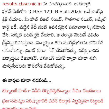
results.cbse.nic.in
ను సందర్శించాలి. ఆ తర్వాత,
హోమ్‌పేజీలోని 'CBSE 12th Result 2026' అనే లింక్‌పై
క్లిక్ చేయాలి. మీ హాల్ టికెట్ నంబర్, పాఠశాల నంబర్, అడ్మిట్
కార్డ్ ఐడీ, పుట్టిన తేదీ వంటి అవసరమైన సమాచారాన్ని నమోదు
చేసి, సబ్మిట్ బటన్ క్లిక్ చేయాలి. ఆ తర్వాత వెంటనే ఫలితం
స్క్రీన్‌పై కనిపిస్తుంది. విద్యార్థులు తమ మార్క్‌షీట్‌లను డౌన్‌లోడ్
చేసుకోవచ్చు. ప్రింట్ కూడా సేవ్ చేసుకోవచ్చు. పరీక్ష రాసిన
విద్యార్ధులు డిజిలాకర్, ఉమాంగ్ యాప్ ద్వారా కూడా తమ
మార్క్‌షీట్‌లను డౌన్‌లోడ్ చేసుకోవచ్చు.
ఈ వార్తలు కూడా చదవండి...
టెక్నాలజీ హబ్‌గా ఏపీని తీర్చిదిద్దుతున్నాం: సీఎం చంద్రబాబు
ప్రజాసమస్యల పరిష్కారానికి పవన్ కల్యాణ్ ఎల్లప్పుడూ కట్టుబడి
ఉంటారు: అన్నామలై