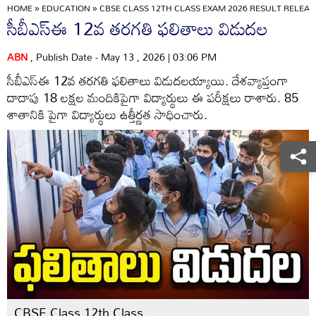
HOME
»
EDUCATION
»
CBSE CLASS 12TH CLASS EXAM 2026 RESULT RELEAS
సీబీఎస్ఈ 12వ తరగతి ఫలితాలు విడుదల
ABN
, Publish Date - May 13 , 2026 | 03:06 PM
సీబీఎస్‌ఈ 12వ తరగతి ఫలితాలు విడుదలయ్యాయి. దేశవ్యాప్తంగా
దాదాపు 18 లక్షల మందికిపైగా విద్యార్థులు ఈ పరీక్షలు రాశారు. 85
శాతానికి పైగా విద్యార్థులు ఉత్తీర్ణత సాధించారు.
CBSE Class 12th Class