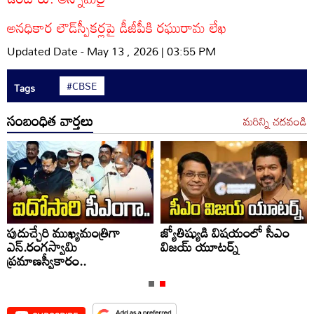
అనధికార లౌడ్‌స్పీకర్లపై డీజీపీకి రఘురామ లేఖ
Updated Date - May 13 , 2026 | 03:55 PM
#CBSE
Tags
సంబంధిత వార్తలు
మరిన్ని చదవండి
పుదుచ్చేరి ముఖ్యమంత్రిగా
జ్యోతిష్యుడి విషయంలో సీఎం
ఎన్.రంగస్వామి
విజయ్ యూటర్న్
ప్రమాణస్వీకారం..