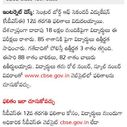
ఇంటర్నెట్ డెస్క్:
సెంట్రల్ బోర్డ్ ఆఫ్ సెకండరీ ఎడ్యుకేషన్
(సీబీఎస్‌ఈ) 12వ తరగతి ఫలితాలు విడుదలయ్యాయి.
దేశవ్యాప్తంగా దాదాపు 18 లక్షల మందికిపైగా విద్యార్థులు ఈ
పరీక్షలు రాశారు. 85 శాతానికి పైగా విద్యార్థులు ఉత్తీర్ణత
సాధించారు. గతేడాదితో పోలిస్తే ఉత్తీర్ణత 3 శాతం తగ్గింది.
ఈసారి 88 శాతం బాలికలు, 82 శాతం బాలురు
ఉతీర్ణులయ్యారు. విద్యార్థులు తమ రోల్ నంబర్, స్కూల్ నంబర్
వివరాలతో
www.cbse.gov.in
వెబ్‌సైట్‌లో ఫలితాలను
చూసుకోవచ్చు.
ఫలితం ఇలా చూసుకోవచ్చు
సీబీఎస్ఈ 12వ తరగతి ఫలితాల కోసం, విద్యార్థులు ముందుగా
అధికారిక సీబీఎస్ఈ వెబ్‌సైట్
cbse.gov.in
లేదా