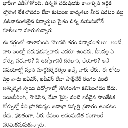
భారీగా పడిపోతోంది. ఉన్నత చదువులకు కావాల్సిన ఆర్థిక
స్తోమత లేకపోవడం లేదా కుటుంబ బాధ్యతలు మీద పడటం వల్ల
ప్రతిభావంతులైన విద్యార్థులు సైతం చిన్న వయసులోనే
కూలీలుగా మారుతున్నారు.
ఈ వర్గంలో చాలామంది ‘మొదటి తరం విద్యావంతులు’. అంటే,
వారి ఇంట్లో చదువుకున్నవారు ఎవరూ ఉండరు. దీనివల్ల ఏ
కోర్సు చదవాలి? ఏ ఉద్యోగానికి దరఖాస్తు చేయాలి? అనే
విషయాల్లో సరైన మార్గదర్శకత్వం ఇచ్చే వారు లేరు. ఈ లోటు
వల్ల వారు ఐఏఎస్, ఐపీఎస్ లేదా సాఫ్ట్‌వేర్ రంగం వంటి
అత్యున్నత స్థాయి ఉద్యోగాల్లో తగినంతగా కనిపించడం లేదు.
ఇంజనీరింగ్, మెడిసిన్, డేటా సైన్స్ వంటి ఖరీదైన సాంకేతిక
కోర్సుల్లో వీరి ప్రాతినిధ్యం జనాభా నిష్పత్తి ప్రకారం ఉండటం
లేదు. ఫలితంగా, వీరు కేవలం అసంఘటిత రంగాలకే
పరిమితమవుతున్నారు.