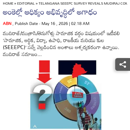
HOME
»
EDITORIAL
»
TELANGANA SEEEPC SURVEY REVEALS MUDIRAJ COMMU
అంకెల్లో ఆధిక్యం అభివృద్ధిలో అగాధం
ABN
, Publish Date - May 16 , 2026 | 02:18 AM
ముదిరాజ్/ముత్రాసి/తెనుగోళ్లు సామాజిక వర్గం విషయంలో ఇటీవలి
‘సామాజిక, ఆర్థిక, విద్యా, ఉపాధి, రాజకీయ మరియు కుల
(SEEEPC)’ సర్వే వెల్లడించిన అంశాలు ఆశ్చర్యకరంగా ఉన్నాయి.
ముదిరాజ్‌ సమాజం...