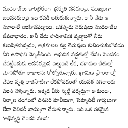
ముదిరాజ్‌లు చారిత్రకంగా ప్రకృతి వనరులపై, ముఖ్యంగా
జలవనరులపై ఆధారపడి బతుకుతున్నారు. కానీ నేడు ఆ
మూలాలే బలహీనపడ్డాయి. ఒకప్పుడు చెరువులు ముదిరాజ్‌ల
జీవనాధారం. కానీ నేడు పారిశ్రామిక వ్యర్థాలతో నీరు
కలుషితమవ్వడం, ఆక్రమణల వల్ల చెరువులు కుచించుకుపోవడం
వీరి ఉపాధిని దెబ్బతీసింది. ఆధునిక పద్ధతుల్లో చేపల పెంపకం
చేపట్టేందుకు అవసరమైన పెట్టుబడి లేక, దళారుల చేతుల్లో
మోసపోతూ లాభాలను కోల్పోతున్నారు. గ్రామీణ ప్రాంతాల్లో
చేపల వృత్తి లాభసాటిగా లేకపోవడంతో యువత నగరాలకు
వలస వెళ్తున్నారు. అక్కడ వీరు స్కిల్డ్ వర్కర్లుగా కాకుండా,
నిర్మాణ రంగంలో దినసరి కూలీలుగా, సెక్యూరిటీ గార్డులుగా
లేదా డెలివరీ బాయ్స్‌గా చేరుతున్నారు. ఇది ఒక రకమైన
‘అభివృద్ధి చెందని వలస’.