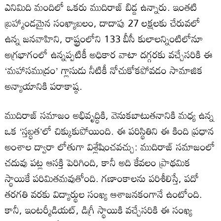
ఎనిమిది మందిలో ఒకరు ముదిరాజ్ బిడ్డ ఉన్నారు. ఇంతటి
బ్రహ్మాండమైన సంఖ్యాబలం, దాదాపు 27 లక్షలకు చేరువలో
ఉన్న జనవాహిని, రాష్ట్రంలోని 133 బీసీ కులాలన్నింటిలోనూ
అగ్రభాగంలో ఉన్నప్పటికీ అధికార వాటా దగ్గరకు వచ్చేసరికి ఈ
‘మహాసముద్రం’ గ్లాసుడు నీటికీ నోచుకోకపోవడం సామాజిక
అన్యాయానికి పరాకాష్ఠ.
ముదిరాజ్‌ సమాజం అభివృద్ధికి, వెనుకబాటుతనానికి మధ్య ఉన్న
ఒక ‘స్తబ్ధత’లో చిక్కుకుపోయింది. ఈ పరిస్థితిని ఈ కింది ప్రధాన
అంశాల ద్వారా లోతుగా విశ్లేషించవచ్చు: ముదిరాజ్ సమాజంలో
చదువు పట్ల ఆసక్తి పెరిగింది, కానీ అది కేవలం ప్రాథమిక
స్థాయికే పరిమితమవుతోంది. గణాంకాలను పరిశీలిస్తే, పదో
తరగతి వరకు విద్యార్థుల సంఖ్య ఆశాజనకంగానే ఉంటోంది.
కానీ, ఇంటర్మీడియట్‌, డిగ్రీ స్థాయికి వచ్చేసరికి ఈ సంఖ్య