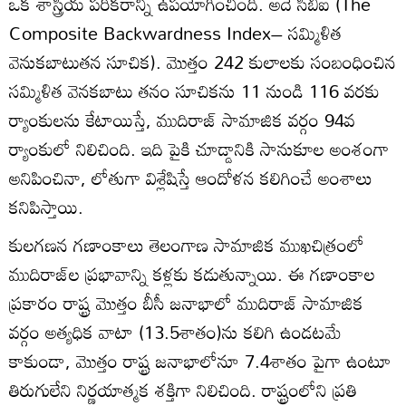
ఒక శాస్త్రీయ పరికరాన్ని ఉపయోగించింది. అదే సీబీఐ (The
Composite Backwardness Index– సమ్మిళిత
వెనుకబాటుతన సూచిక). మొత్తం 242 కులాలకు సంబంధించిన
సమ్మిళిత వెనకబాటు తనం సూచికను 11 నుండి 116 వరకు
ర్యాంకులను కేటాయిస్తే, ముదిరాజ్ సామాజిక వర్గం 94వ
ర్యాంకులో నిలిచింది. ఇది పైకి చూడ్డానికి సానుకూల అంశంగా
అనిపించినా, లోతుగా విశ్లేషిస్తే ఆందోళన కలిగించే అంశాలు
కనిపిస్తాయి.
కులగణన గణాంకాలు తెలంగాణ సామాజిక ముఖచిత్రంలో
ముదిరాజ్‌ల ప్రభావాన్ని కళ్లకు కడుతున్నాయి. ఈ గణాంకాల
ప్రకారం రాష్ట్ర మొత్తం బీసీ జనాభాలో ముదిరాజ్ సామాజిక
వర్గం అత్యధిక వాటా (13.5శాతం)ను కలిగి ఉండటమే
కాకుండా, మొత్తం రాష్ట్ర జనాభాలోనూ 7.4శాతం పైగా ఉంటూ
తిరుగులేని నిర్ణయాత్మక శక్తిగా నిలిచింది. రాష్ట్రంలోని ప్రతి