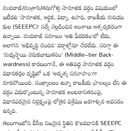
ముదిరాజ్/ముత్రాసి/తెనుగోళ్లు సామాజిక వర్గం విషయంలో
ఇటీవలి ‘సామాజిక, ఆర్థిక, విద్యా, ఉపాధి, రాజకీయ మరియు
కుల (SEEEPC)’ సర్వే వెల్లడించిన అంశాలు ఆశ్చర్యకరంగా
ఉన్నాయి. ముదిరాజ్‌ సమాజం ‘అతి పేదరికం’లో లేదు,
అలాగని ‘అభివృద్ధి చెందిన’ వర్గాల్లోనూ చేరలేదు. సరిగ్గా ఈ
‘మధ్యస్థాయి వెనుకబాటుతనం’ (Middle–tier Back-
wardness) కారణంగానే, ఈ అతిపెద్ద సామాజిక వర్గం
విధానకర్తల దృష్టిలో ఒక ‘అదృశ్య సమూహం’గా
మారిపోయింది. సంఖ్యాబలం ఉన్నా రాజకీయ ప్రాబల్యం లేని ఈ
వర్గం ఎదుర్కొంటున్న సామాజిక అంటరానితనంపై,
విధానపరమైన నిర్లక్ష్యంపై లోతైన విశ్లేషణ జరగాల్సిన అవసరం
ఉన్నది.
తెలంగాణలోని బీసీల నిజమైన స్థితిని కొలవడానికి SEEEPC