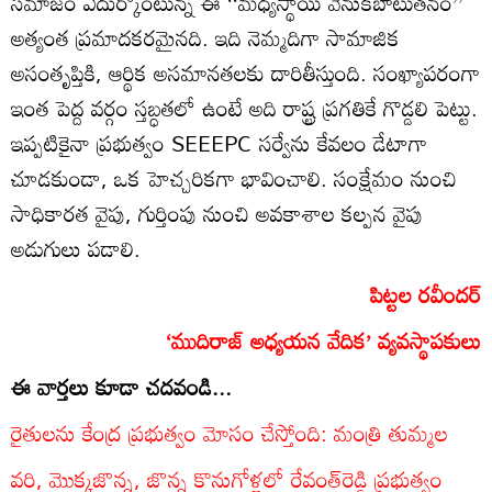
సమాజం ఎదుర్కొంటున్న ఈ ‘‘మధ్యస్థాయి వెనుకబాటుతనం’’
అత్యంత ప్రమాదకరమైనది. ఇది నెమ్మదిగా సామాజిక
అసంతృప్తికి, ఆర్థిక అసమానతలకు దారితీస్తుంది. సంఖ్యాపరంగా
ఇంత పెద్ద వర్గం స్తబ్ధతలో ఉంటే అది రాష్ట్ర ప్రగతికే గొడ్డలి పెట్టు.
ఇప్పటికైనా ప్రభుత్వం SEEEPC సర్వేను కేవలం డేటాగా
చూడకుండా, ఒక హెచ్చరికగా భావించాలి. సంక్షేమం నుంచి
సాధికారత వైపు, గుర్తింపు నుంచి అవకాశాల కల్పన వైపు
అడుగులు పడాలి.
పిట్టల రవీందర్
‘ముదిరాజ్ అధ్యయన వేదిక’ వ్యవస్థాపకులు
ఈ వార్తలు కూడా చదవండి...
రైతులను కేంద్ర ప్రభుత్వం మోసం చేస్తోంది: మంత్రి తుమ్మల
వరి, మొక్కజొన్న, జొన్న కొనుగోళ్లలో రేవంత్‌రెడ్డి ప్రభుత్వం