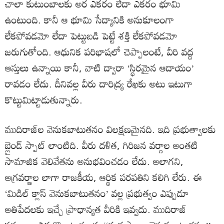
చాలా కుటుంబాలకు అర ఎకరం లేదా ఎకరం భూమి
ఉంటుంది. కానీ ఆ భూమి సేద్యానికి అనుకూలంగా
లేకపోవడమో లేదా పెట్టుబడి పెట్టే శక్తి లేకపోవడమో
జరుగుతోంది. ఆధునిక పరిభాషలో చెప్పాలంటే, వీరి వద్ద
ఆస్తులు ఉన్నాయి కానీ, వాటి ద్వారా ‘స్థిరమైన ఆదాయం’
రావడం లేదు. దీనివల్ల వీరు దారిద్ర్య రేఖకు అటు ఇటుగా
కొట్టుమిట్టాడుతున్నారు.
ముదిరాజ్‌ల వెనుకబాటుతనం విలక్షణమైనది. ఇది ప్రభుత్వాలకు
బ్లైండ్‌ స్పాట్‌ లాంటిది. వీరు దళిత, గిరిజన వర్గాల అంతటి
సామాజిక వెలివేతను అనుభవించడం లేదు. అలాగని,
అగ్రవర్ణాల లాగా రాజకీయ, ఆర్థిక పరపతిని కలిగి లేరు. ఈ
‘మిడిల్ క్లాస్ వెనుకబాటుతనం’ వల్ల ప్రభుత్వం ఎప్పుడూ
అతిపేదలకు ఇచ్చే ప్రాధాన్యత వీరికి ఇవ్వదు. ముదిరాజ్