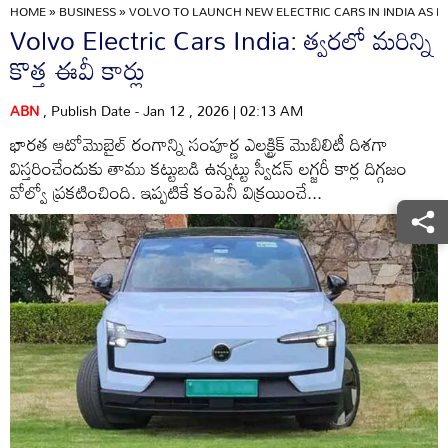
HOME
»
BUSINESS
»
VOLVO TO LAUNCH NEW ELECTRIC CARS IN INDIA AS
Volvo Electric Cars India: త్వరలో మరిన్ని
కొత్త ఈవీ కార్లు
ABN
, Publish Date - Jan 12 , 2026 | 02:13 AM
భారత ఆటోమొబైల్‌ రంగాన్ని సంపూర్ణ ఎలక్ట్రిక్‌ మొబిలిటీ దిశగా
విస్తరించేందుకు తాము కట్టుబడి ఉన్నట్టు స్వీడన్‌ లగ్జరీ కార్ల దిగ్గజం
వోల్వో ప్రకటించింది. ఇప్పటికే కంపెనీ విక్రయించే...