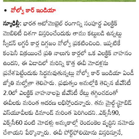
వోల్వో కార్‌ ఇండియా
న్యూఢిల్లీ:
భారత ఆటోమొబైల్‌ రంగాన్ని సంపూర్ణ ఎలక్ట్రిక్‌
మొబిలిటీ దిశగా విస్తరించేందుకు తాము కట్టుబడి ఉన్నట్టు
స్వీడన్‌ లగ్జరీ కార్ల దిగ్గజం వోల్వో ప్రకటించింది. ఇప్పటికే
కంపెనీ విక్రయించే ప్రతి నాలుగు కార్లలో ఒక ఎలక్ట్రిక్‌ వాహనం
ఉందని, ఈ ఏడాదిలో మరిన్ని కొత్త ఈవీ మోడళ్లను
ప్రవేశపెట్టేందుకు సిద్ధమవుతున్నట్లు వోల్వో కార్‌ ఇండియా ఏండీ
జ్యోతి మల్హోత్రా తెలిపారు. ప్రభుత్వం అమల్లోకి తెచ్చిన జీఎ్‌సటీ
2.0లో ఎలక్ట్రిక్‌ వాహనాలపై జీఎ్‌సటీ రేట్లు తగ్గించడంతో
ఈవీలకు మరింత ఆదరణ లభిస్తోందన్నారు. తమ మైల్డ్‌-హ్రైబిడ్‌
ఎస్‌యూవీలకు డిమాండ్‌ మరింత పెరిగిందని..ఎక్స్‌సీ90,
ఎక్స్‌సీ60 వంటి మోడళ్లు అమ్మకాల్లో రెండంకెల వృద్ధిని నమోదు
చేశాయని పేర్కొన్నారు. ఈవీ పోర్ట్‌ఫోలియోను విస్తరిస్తూనే,