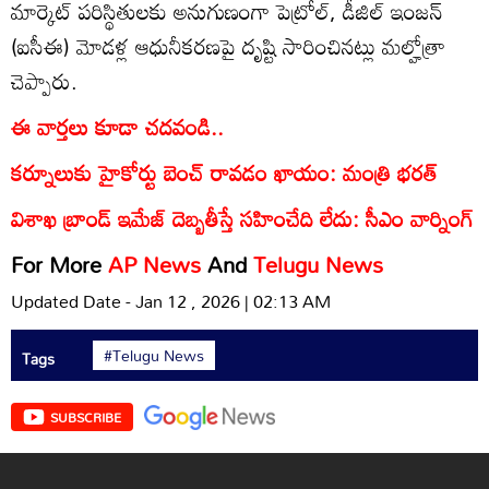
మార్కెట్‌ పరిస్థితులకు అనుగుణంగా పెట్రోల్‌, డీజిల్‌ ఇంజన్‌
(ఐసీఈ) మోడళ్ల ఆధునీకరణపై దృష్టి సారించినట్లు మల్హోత్రా
చెప్పారు.
ఈ వార్తలు కూడా చదవండి..
కర్నూలుకు హైకోర్టు బెంచ్ రావడం ఖాయం: మంత్రి భరత్
విశాఖ బ్రాండ్ ఇమేజ్ దెబ్బతీస్తే సహించేది లేదు: సీఎం వార్నింగ్
For More
AP News
And
Telugu News
Updated Date - Jan 12 , 2026 | 02:13 AM
#Telugu News
Tags
SUBSCRIBE