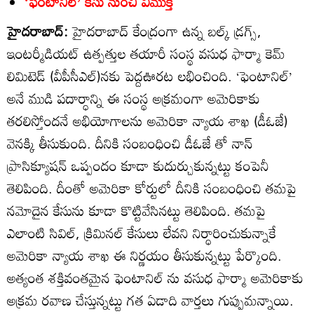
‘ఫెంటానిల్‌’ కేసు నుంచి విముక్తి
హైదరాబాద్‌:
హైదరాబాద్‌ కేంద్రంగా ఉన్న బల్క్‌ డ్రగ్స్‌,
ఇంటర్మీడియట్‌ ఉత్పత్తుల తయారీ సంస్థ వసుధ ఫార్మా కెమ్‌
లిమిటెడ్‌ (వీపీసీఎల్‌)నకు పెద్దఊరట లభించింది. ‘ఫెంటానిల్‌’
అనే ముడి పదార్ధాన్ని ఈ సంస్థ అక్రమంగా అమెరికాకు
తరలిస్తోందనే అభియోగాలను అమెరికా న్యాయ శాఖ (డీఓజే)
వెనక్కి తీసుకుంది. దీనికి సంబంధించి డీఓజే తో నాన్‌
ప్రాసిక్యూషన్‌ ఒప్పందం కూడా కుదుర్చుకున్నట్టు కంపెనీ
తెలిపింది. దీంతో అమెరికా కోర్టులో దీనికి సంబంధించి తమపై
నమోదైన కేసును కూడా కొట్టివేసినట్టు తెలిపింది. తమపై
ఎలాంటి సివిల్‌, క్రిమినల్‌ కేసులు లేవని నిర్ధారించుకున్నాకే
అమెరికా న్యాయ శాఖ ఈ నిర్ణయం తీసుకున్నట్టు పేర్కొంది.
అత్యంత శక్తివంతమైన ఫెంటానిల్‌ ను వసుధ ఫార్మా అమెరికాకు
అక్రమ రవాణ చేస్తున్నట్టు గత ఏడాది వార్తలు గుప్పుమన్నాయి.