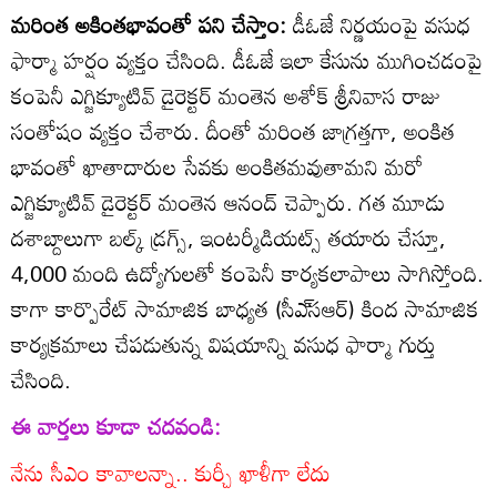
మరింత అకింతభావంతో పని చేస్తాం:
డీఓజే నిర్ణయంపై వసుధ
ఫార్మా హర్షం వ్యక్తం చేసింది. డీఓజే ఇలా కేసును ముగించడంపై
కంపెనీ ఎగ్జిక్యూటివ్‌ డైరెక్టర్‌ మంతెన అశోక్‌ శ్రీనివాస రాజు
సంతోషం వ్యక్తం చేశారు. దీంతో మరింత జాగ్రత్తగా, అంకిత
భావంతో ఖాతాదారుల సేవకు అంకితమవుతామని మరో
ఎగ్జిక్యూటివ్‌ డైరెక్టర్‌ మంతెన ఆనంద్‌ చెప్పారు. గత మూడు
దశాబ్దాలుగా బల్క్‌ డ్రగ్స్‌, ఇంటర్మీడియట్స్‌ తయారు చేస్తూ,
4,000 మంది ఉద్యోగులతో కంపెనీ కార్యకలాపాలు సాగిస్తోంది.
కాగా కార్పొరేట్‌ సామాజిక బాధ్యత (సీఎ్‌సఆర్‌) కింద సామాజిక
కార్యక్రమాలు చేపడుతున్న విషయాన్ని వసుధ ఫార్మా గుర్తు
చేసింది.
ఈ వార్తలు కూడా చదవండి:
నేను సీఎం కావాలన్నా.. కుర్చీ ఖాళీగా లేదు