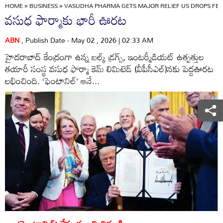
HOME
»
BUSINESS
»
VASUDHA PHARMA GETS MAJOR RELIEF US DROPS FE
వసుధ ఫార్మాకు భారీ ఊరట
ABN
, Publish Date - May 02 , 2026 | 02:33 AM
హైదరాబాద్‌ కేంద్రంగా ఉన్న బల్క్‌ డ్రగ్స్‌, ఇంటర్మీడియట్‌ ఉత్పత్తుల
తయారీ సంస్థ వసుధ ఫార్మా కెమ్‌ లిమిటెడ్‌ (వీపీసీఎల్‌)నకు పెద్దఊరట
లభించింది. ‘ఫెంటానిల్‌’ అనే...