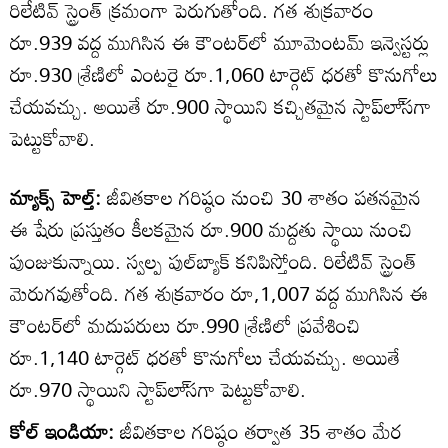
రిలేటివ్‌ స్ట్రెంత్‌ క్రమంగా పెరుగుతోంది. గత శుక్రవారం
రూ.939 వద్ద ముగిసిన ఈ కౌంటర్‌లో మూమెంటమ్‌ ఇన్వెస్టర్లు
రూ.930 శ్రేణిలో ఎంటరై రూ.1,060 టార్గెట్‌ ధరతో కొనుగోలు
చేయవచ్చు. అయితే రూ.900 స్థాయిని కచ్చితమైన స్టాప్‌లా్‌సగా
పెట్టుకోవాలి.
మ్యాక్స్‌ హెల్త్‌:
జీవితకాల గరిష్ఠం నుంచి 30 శాతం పతనమైన
ఈ షేరు ప్రస్తుతం కీలకమైన రూ.900 మద్దతు స్థాయి నుంచి
పుంజుకున్నాయి. స్వల్ప పుల్‌బ్యాక్‌ కనిపిస్తోంది. రిలేటివ్‌ స్ట్రెంత్‌
మెరుగవుతోంది. గత శుక్రవారం రూ,1,007 వద్ద ముగిసిన ఈ
కౌంటర్‌లో మదుపరులు రూ.990 శ్రేణిలో ప్రవేశించి
రూ.1,140 టార్గెట్‌ ధరతో కొనుగోలు చేయవచ్చు. అయితే
రూ.970 స్థాయిని స్టాప్‌లా్‌సగా పెట్టుకోవాలి.
కోల్‌ ఇండియా:
జీవితకాల గరిష్ఠం తర్వాత 35 శాతం మేర