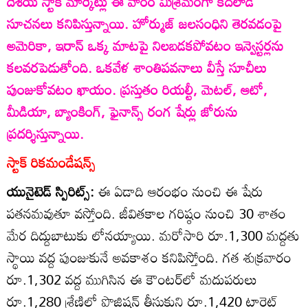
దేశీయ స్టాక్‌ మార్కెట్లు ఈ వారం మిశ్రమంగా కదలాడే
సూచనలు కనిపిస్తున్నాయి. హోర్ముజ్‌ జలసంధిని తెరవడంపై
అమెరికా, ఇరాన్‌ ఒక్క మాటపై నిలబడకపోవటం ఇన్వెస్టర్లను
కలవరపెడుతోంది. ఒకవేళ శాంతిపవనాలు వీస్తే సూచీలు
పుంజుకోవటం ఖాయం. ప్రస్తుతం రియల్టీ, మెటల్‌, ఆటో,
మీడియా, బ్యాంకింగ్‌, ఫైనాన్స్‌ రంగ షేర్లు జోరును
ప్రదర్శిస్తున్నాయి.
స్టాక్‌ రికమండేషన్స్‌
యునైటెడ్‌ స్పిరిట్స్‌:
ఈ ఏడాది ఆరంభం నుంచి ఈ షేరు
పతనమవుతూ వస్తోంది. జీవితకాల గరిష్ఠం నుంచి 30 శాతం
మేర దిద్దుబాటుకు లోనయ్యాయి. మరోసారి రూ.1,300 మద్దతు
స్థాయి వద్ద పుంజుకునే అవకాశం కనిపిస్తోంది. గత శుక్రవారం
రూ.1,302 వద్ద ముగిసిన ఈ కౌంటర్‌లో మదుపరులు
రూ.1,280 శ్రేణిలో పొజిషన్‌ తీసుకుని రూ.1,420 టార్గెట్‌