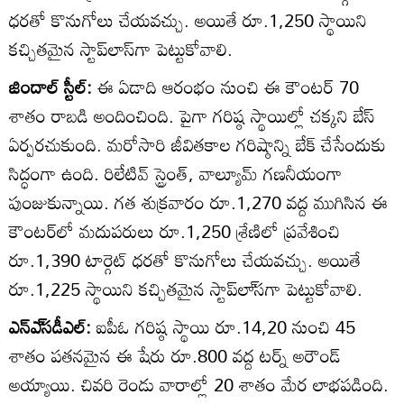
ధరతో కొనుగోలు చేయవచ్చు. అయితే రూ.1,250 స్థాయిని
కచ్చితమైన స్టాప్‌లాస్‌గా పెట్టుకోవాలి.
జిందాల్‌ స్టీల్‌:
ఈ ఏడాది ఆరంభం నుంచి ఈ కౌంటర్‌ 70
శాతం రాబడి అందించింది. పైగా గరిష్ఠ స్థాయిల్లో చక్కని బేస్‌
ఏర్పరచుకుంది. మరోసారి జీవితకాల గరిష్ఠాన్ని బేక్‌ చేసేందుకు
సిద్ధంగా ఉంది. రిలేటివ్‌ స్ట్రెంత్‌, వాల్యూమ్‌ గణనీయంగా
పుంజుకున్నాయి. గత శుక్రవారం రూ.1,270 వద్ద ముగిసిన ఈ
కౌంటర్‌లో మదుపరులు రూ.1,250 శ్రేణిలో ప్రవేశించి
రూ.1,390 టార్గెట్‌ ధరతో కొనుగోలు చేయవచ్చు. అయితే
రూ.1,225 స్థాయిని కచ్చితమైన స్టాప్‌లా్‌సగా పెట్టుకోవాలి.
ఎన్‌ఎ్‌సడీఎల్‌:
ఐపీఓ గరిష్ఠ స్థాయి రూ.14,20 నుంచి 45
శాతం పతనమైన ఈ షేరు రూ.800 వద్ద టర్న్‌ అరౌండ్‌
అయ్యాయి. చివరి రెండు వారాల్లో 20 శాతం మేర లాభపడింది.