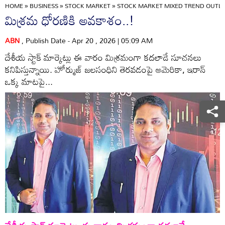
HOME
»
BUSINESS
»
STOCK MARKET
»
STOCK MARKET MIXED TREND OUTLO
మిశ్రమ ధోరణికి అవకాశం..!
ABN
, Publish Date - Apr 20 , 2026 | 05:09 AM
దేశీయ స్టాక్‌ మార్కెట్లు ఈ వారం మిశ్రమంగా కదలాడే సూచనలు
కనిపిస్తున్నాయి. హోర్ముజ్‌ జలసంధిని తెరవడంపై అమెరికా, ఇరాన్‌
ఒక్క మాటపై...