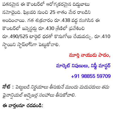
పతనమైన ఈ కౌంటర్‌లో ఆరోగ్యకరమైన దిద్దుబాటు
నమోదైంది. ఫిబ్రవరి నుంచి 25 శాతం మేర రాబడిని
అందించాయి. గత శుక్రవారం రూ.438 వద్ద ముగిసిన ఈ
కౌంటర్‌లో ఇన్వెస్టర్లు రూ.430 శ్రేణిలో ప్రవేశించి
రూ.490/525 టార్గెట్‌ ధరతో కొనుగోలు చేయవచ్చు. రూ.410
స్థాయిని స్టాప్‌లా్‌సగా పెట్టుకోవాలి.
మూర్తి నాయుడు పాదం,
మార్కెట్‌ నిపుణులు, నిఫ్టీ మాస్టర్‌
+91 98855 59709
నోట్‌ :
పెట్టుబడి నిర్ణయాలు తీసుకునే ముందు మదుపరులు తమ
ఫైనాన్షియల్‌ అడ్వైజర్ల సలహాలు తీసుకోవాలి.
ఈ వార్తలనూ చదవండి: