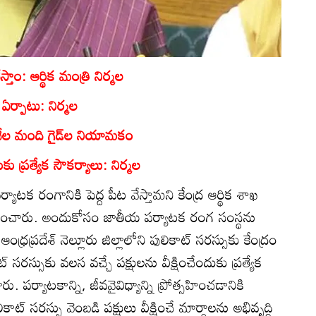
్తాం: ఆర్థిక మంత్రి నిర్మల
ర్పాటు: నిర్మల
0వేల మంది గైడ్‌ల నియామకం
ుకు ప్రత్యేక సౌకర్యాలు: నిర్మల
్యాటక రంగానికి పెద్ద పీట వేస్తామని కేంద్ర ఆర్థిక శాఖ
రకటించారు. అందుకోసం జాతీయ పర్యాటక రంగ సంస్థను
ంధ్రప్రదేశ్‌ నెల్లూరు జిల్లాలోని పులికాట్ సరస్సుకు కేంద్రం
ట్‌ సరస్సుకు వలస వచ్చే పక్షులను వీక్షించేందుకు ప్రత్యేక
చారు. పర్యాటకాన్ని, జీవవైవిధ్యాన్ని ప్రోత్సహించడానికి
ాట్ సరస్సు వెంబడి పక్షులు వీక్షించే మార్గాలను అభివృద్ధి