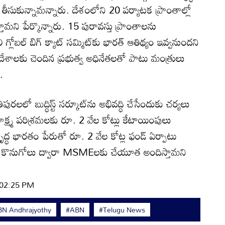
ీసుకున్నామన్నారు. దేశంలోని 20 పర్యాటక ప్రాంతాల్లో
ామని పేర్కొన్నారు. 15 పురావస్తు ప్రాంతాలను
ి గ్లోబల్ బిగ్ క్యాట్ సమ్మిట్‌కు భారత్‌ ఆతిథ్యం ఇవ్వనుందని
ేశాలకు చెందిన ప్రభుత్వ అధినేతలతో పాటు మంత్రులు
.
రిపురలలో బుద్ధిస్ట్ సర్కూట్‌ను అభివ‌ద్ధి చేసేందుకు చర్యలు
క్ష్మ పరిశ్రమలకు రూ. 2 వేల కోట్లు కేటాయింపులు
ృద్ధ భారతం పేరుతో రూ. 2 వేల కోట్ల ఫండ్ ఏర్పాటు
రభుత్వ కొనుగోలు ద్వారా MSMEలకు చేయూత అందిస్తామని
| 02:25 PM
N Andhrajyothy
#ABN
#Telugu News