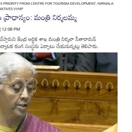
TS PRIORITY FROM CENTRE FOR TOURISM DEVELOPMENT, NIRMALA
IATIVES VVNP
 ప్రాధాన్యం: మంత్రి నిర్మలమ్మ
 | 12:08 PM
ేస్తామని కేంద్ర ఆర్థిక శాఖ మంత్రి నిర్మలా సీతారామన్
యాటక రంగ సంస్థను ఏర్పాటు చేయనున్నట్లు తెలిపారు.