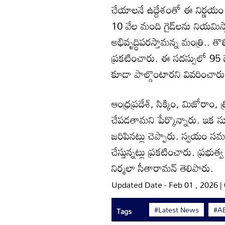
చేయాలనే ఉద్దేశంతో ఈ నిర్ణయం త
10 వేల మంది గైడ్‌లను నియమిస్త
అభివృద్ధిపరస్తామన్న మంత్రి.. తొల
ప్రకటించారు. ఈ సదస్సులో 95 ద
కూడా పాల్గొంటారని వివరించారు
ఆంధ్రప్రదేశ్, సిక్కిం, మిజోరాం, త్
చేపడతామని పేర్కొన్నారు. ఇక సూ
జరిపినట్లు చెప్పారు. స్వయం సమ
చేస్తున్నట్లు ప్రకటించారు. ప్
నిర్మలా సీతారామన్ తెలిపారు.
Updated Date - Feb 01 , 2026 
#Latest News
#AB
Tags