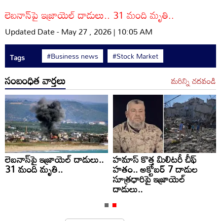
లెబనాన్‌పై ఇజ్రాయెల్ దాడులు.. 31 మంది మృతి..
Updated Date - May 27 , 2026 | 10:05 AM
#Business news
#Stock Market
Tags
సంబంధిత వార్తలు
మరిన్ని చదవండి
లెబనాన్‌పై ఇజ్రాయెల్ దాడులు..
హమాస్ కొత్త మిలిటరీ చీఫ్
31 మంది మృతి..
హతం.. అక్టోబర్ 7 దాడుల
సూత్రధారిపై ఇజ్రాయెల్
దాడులు..