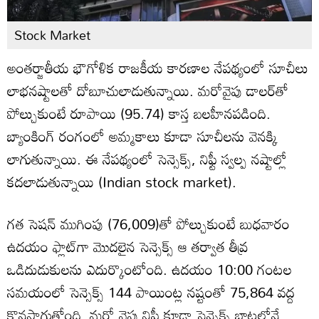
Stock Market
అంతర్జాతీయ భౌగోళిక రాజకీయ కారణాల నేపథ్యంలో సూచీలు
లాభనష్టాలతో దోబూచులాడుతున్నాయి. మరోవైపు డాలర్‌తో
పోల్చుకుంటే రూపాయి (95.74) కాస్త బలహీనపడింది.
బ్యాంకింగ్ రంగంలో అమ్మకాలు కూడా సూచీలను వెనక్కి
లాగుతున్నాయి. ఈ నేపథ్యంలో సెన్సెక్స్, నిఫ్టీ స్వల్ప నష్టాల్లో
కదలాడుతున్నాయి (Indian stock market).
గత సెషన్ ముగింపు (76,009)తో పోల్చుకుంటే బుధవారం
ఉదయం ఫ్లాట్‌గా మొదలైన సెన్సెక్స్ ఆ తర్వాత తీవ్ర
ఒడిదుడుకులను ఎదుర్కొంటోంది. ఉదయం 10:00 గంటల
సమయంలో సెన్సెక్స్ 144 పాయింట్ల నష్టంతో 75,864 వద్ద
కొనసాగుతోంది. మరో వైపు నిఫ్టీ కూడా సెన్సెక్స్ బాటలోనే