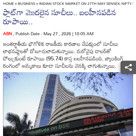
HOME
»
BUSINESS
»
INDIAN STOCK MARKET ON 27TH MAY SENSEX, NIFTY S
ఫ్లాట్‌గా మొదలైన సూచీలు.. బలహీనపడిన
రూపాయి..
ABN
, Publish Date - May 27 , 2026 | 10:05 AM
అంతర్జాతీయ భౌగోళిక రాజకీయ కారణాల నేపథ్యంలో సూచీలు
లాభనష్టాలతో దోబూచులాడుతున్నాయి. మరోవైపు డాలర్‌తో
పోల్చుకుంటే రూపాయి (95.74) కాస్త బలహీనపడింది. బ్యాంకింగ్
రంగంలో అమ్మకాలు కూడా సూచీలను వెనక్కి లాగుతున్నాయి.