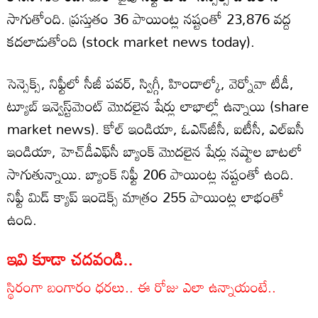
సాగుతోంది. ప్రస్తుతం 36 పాయింట్ల నష్టంతో 23,876 వద్ద
కదలాడుతోంది (stock market news today).
సెన్సెక్స్‌, నిఫ్టీలో సీజీ పవర్, స్విగ్గీ, హిందాల్కో, వెర్నోవా టీడీ,
ట్యూబ్ ఇన్వెస్ట్‌మెంట్ మొదలైన షేర్లు లాభాల్లో ఉన్నాయి (share
market news). కోల్ ఇండియా, ఓఎన్‌జీసీ, ఐటీసీ, ఎల్‌ఐసీ
ఇండియా, హెచ్‌డీఎఫ్‌సీ బ్యాంక్ మొదలైన షేర్లు నష్టాల బాటలో
సాగుతున్నాయి. బ్యాంక్ నిఫ్టీ 206 పాయింట్ల నష్టంతో ఉంది.
నిఫ్టీ మిడ్ క్యాప్ ఇండెక్స్ మాత్రం 255 పాయింట్ల లాభంతో
ఉంది.
ఇవి కూడా చదవండి..
స్థిరంగా బంగారం ధరలు.. ఈ రోజు ఎలా ఉన్నాయంటే..