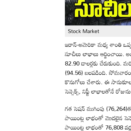
Stock Market
ఇరాన్-అమెరికా మధ్య శాంతి ఒ
సూచీలు లాభాలు ఆర్జించాయి. అం
82.90 డాలర్లకు చేరుకుంది. మ
(94.56) బలపడింది. సోమవారం వి
కొనుగోలు చేశారు. ఈ సానుకూల
సెన్సెక్స్, నిఫ్టీ లాభాలతోనే 
గత సెషన్ ముగింపు (76,264
పాయింట్ల లాభంతో మొదలైన సెన్స
పాయింట్ల లాభంతో 76,808 వద్ద రో