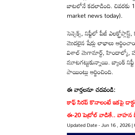
బాటలోనే కదలాడింది. చివరకు 1
market news today).
సెన్సెక్స్‌, నిఫ్టీలో పీజీ ఎలక్ట్రోప్లాస
మొదలైన షేర్లు లాభాలు ఆర్జి
విశాల్ మెగామార్ట్, హిందాల్కో, 
మూటగట్టుకున్నాయి. బ్యాంక్ నిఫ్టీ
పాయింట్లు ఆర్జించింది.
ఈ వార్తలనూ చదవండి:
కాఫ్‌ సిరప్ కొనాలంటే ఇకపై డాక్టర్ ప
ఈ-20 పెట్రోల్‌ వాడితే.. వాహన బీ
Updated Date - Jun 16 , 2026 |