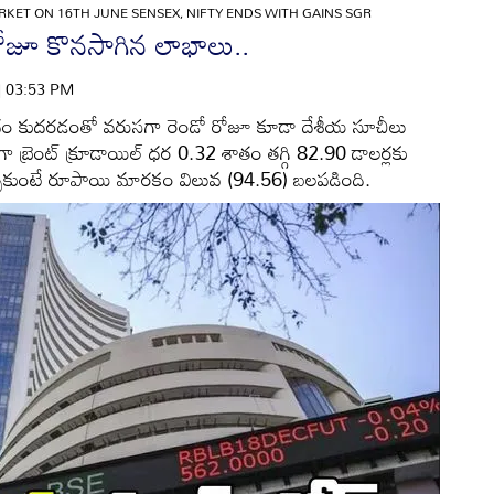
RKET ON 16TH JUNE SENSEX, NIFTY ENDS WITH GAINS SGR
రోజూ కొనసాగిన లాభాలు..
 | 03:53 PM
ందం కుదరడంతో వరుసగా రెండో రోజూ కూడా దేశీయ సూచీలు
 బ్రెంట్ క్రూడాయిల్ ధర 0.32 శాతం తగ్గి 82.90 డాలర్లకు
ల్చుకుంటే రూపాయి మారకం విలువ (94.56) బలపడింది.