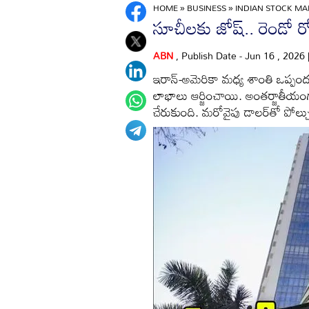
HOME
»
BUSINESS
»
INDIAN STOCK MA
సూచీలకు జోష్.. రెండో 
ABN
, Publish Date - Jun 16 , 2026
ఇరాన్-అమెరికా మధ్య శాంతి ఒప్ప
లాభాలు ఆర్జించాయి. అంతర్జాతీయంగా
చేరుకుంది. మరోవైపు డాలర్‌తో పో