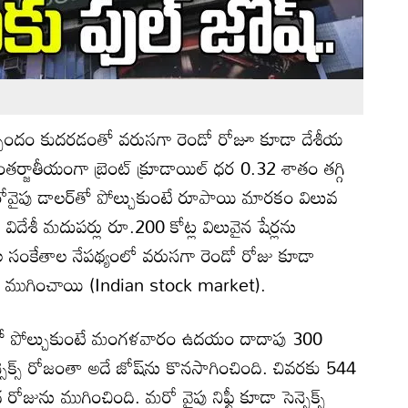
ప్పందం కుదరడంతో వరుసగా రెండో రోజూ కూడా దేశీయ
తర్జాతీయంగా బ్రెంట్ క్రూడాయిల్ ధర 0.32 శాతం తగ్గి
రోవైపు డాలర్‌తో పోల్చుకుంటే రూపాయి మారకం విలువ
దేశీ మదుపర్లు రూ.200 కోట్ల విలువైన షేర్లను
 సంకేతాల నేపథ్యంలో వరుసగా రెండో రోజు కూడా
రోజును ముగించాయి (Indian stock market).
)తో పోల్చుకుంటే మంగళవారం ఉదయం దాదాపు 300
ెక్స్ రోజంతా అదే జోష్‌ను కొనసాగించింది. చివరకు 544
జును ముగించింది. మరో వైపు నిఫ్టీ కూడా సెన్సెక్స్