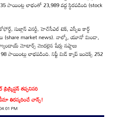
35 పాయింట్ల లాభంతో 23,989 వద్ద స్థిరపడింది (stock
్ట్, కోఫోర్జ్, సుజ్లాన్ ఎనర్జీ, హెచ్‌సీఎల్ టెక్, ఎస్బీఐ కార్డ్
ంచాయి (share market news). నాల్కో, యూనో మిండా,
హ్యుందాయ్ మోటార్స్ మొదలైన షేర్లు నష్టాలు
 98 పాయింట్లు లాభపడింది. నిఫ్టీ మిడ్ క్యాప్ ఇండెక్స్ 252
్రిస్క్రిప్షన్ తప్పనిసరి
మా తిరస్కరించే చాన్స్‌!
 04:01 PM