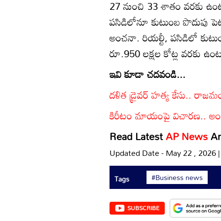
27 నుంచి 33 శాతం వరకు ఉంటుం
పసిడిలోనూ కుటుంబ పొదుపు ప
అంచనా. రియల్టీ, పసిడిలో కుటుం
రూ.950 లక్షల కోట్ల వరకు ఉం
ఇవి కూడా చదవండి...
దళిత డ్రైవర్ హత్య కేసు.. రాజమం
కిరీటం మాయంపై విచారణ.. అందుబా
Read Latest
AP News
A
Updated Date - May 22 , 2026 
#Business news
Tags
SUBSCRIBE