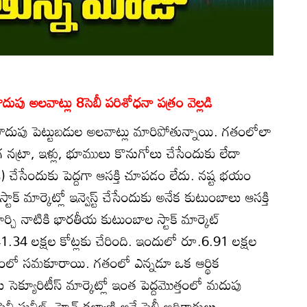
పు అలవాట్లు 8సెబీ పరిశోధనా పత్రం వెల్లడి
ుపు పెట్టుబడుల అలవాట్లు మారిపోతున్నాయి. గతంలోలా
నగ నట్రా, ఇళ్లు, భూములు కొనుగోలు చేసేందుకు లేదా
(ఎఫ్‌డీ) చేసేందుకు పెద్దగా ఆసక్తి చూపడం లేదు. నష్ట భయం
ాక్‌ మార్కెట్లో ఇన్వెస్ట్‌ చేసేందుకు అనేక కుటుంబాలు ఆసక్తి
్చి నాటికి భారతీయ కుటుంబాల స్టాక్‌ మార్కెట్‌
41.34 లక్షల కోట్లకు చేరింది. ఇందులో రూ.6.91 లక్షల
్సరంలో సమకూరాయి. గతంలో ఎన్నడూ ఒక ఆర్థిక
క్యూరిటీస్‌ మార్కెట్లో ఇంత పెద్దమొత్తంలో మదుపు
షైనీ సునీల్‌, హెచ్‌ కల్యాణి అనే సెబీ అధికారులు