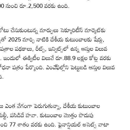
00 నుంచి రూ.2,500 వరకు ఉంది.
టు చేసుకుంటున్న మార్పులు సెక్యూరిటీస్‌ మార్కెట్‌కు
పుతో 2025 మార్చి నాటికి దేశీయ కుటుంబాలకు షేర్లు,
పత్రాల పథకాలు, రీట్స్‌, ఇన్విట్స్‌లో ఉన్న ఆస్తుల విలువ
ి. ఇందులో ఈక్విటీల విలువే రూ.88.9 లక్షల కోట్ల వరకు
ా పత్రం పేర్కొంది. ఎంఎ్‌ఫల్లోని పెట్టుబడి ఆస్తుల విలువ
ి.
ుబడులు ఎంత వేగంగా పెరుగుతున్నా, దేశీయ కుటుంబాల
రియల్టీ, పసిడిదే హవా. కుటుంబాల మొత్తం పొదుపు
నుంచి 77 శాతం వరకు ఉంది. ఫైనాన్షియల్‌ అసెట్స్‌ వాటా