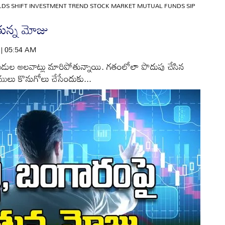
DS SHIFT INVESTMENT TREND STOCK MARKET MUTUAL FUNDS SIP
తున్న మోజు
6 | 05:54 AM
డుల అలవాట్లు మారిపోతున్నాయి. గతంలోలా పొదుపు చేసిన
భూములు కొనుగోలు చేసేందుకు...