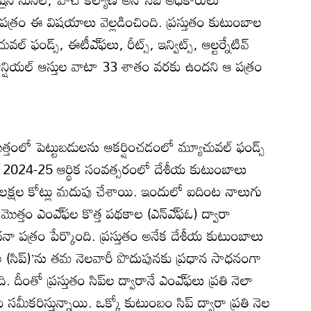
్రం ఈ విషయాలు వెల్లడించింది. ప్రస్తుతం కుటుంబాల
ల్‌ ఫండ్స్‌, ఈటీఎ్‌ఫలు, రీట్స్‌, ఇన్విట్స్‌, ఆల్టర్నేటివ్‌
టి ఫైనాన్షియల్‌ ఆస్తుల వాటా 33 శాతం వరకు ఉందని ఆ పత్రం
్తంలో పెట్టుబడులను ఆకర్షించడంలో మ్యూచువల్‌ ఫండ్స్‌
యి. 2024-25 ఆర్థిక సంవత్సరంలో దేశీయ కుటుంబాలు
.91 లక్షల కోట్లు మదుపు చేశాయి. ఇందులో ఐదింట నాలుగు
మొత్తం ఎంఎ్‌ఫల కొత్త పథకాల (ఎన్‌ఎ్‌ఫఓ) ద్వారా
ధనా పత్రం పేర్కొంది. ప్రస్తుతం అనేక దేశీయ కుటుంబాలు
ల (సిప్‌)’ను తమ నెలవారీ పొదుపునకు ప్రధాన సాధనంగా
ది. దీంతో ప్రస్తుతం సిప్‌ల ద్వారానే ఎంఎ్‌ఫలు ప్రతి నెలా
ీకరిస్తున్నాయి. ఒక్కో కుటుంబం సిప్‌ ద్వారా ప్రతి నెల