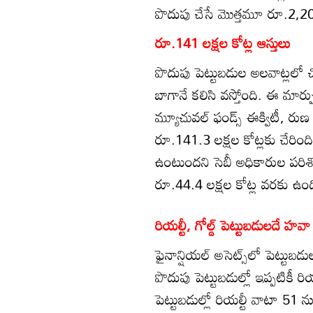
పొదుపు చేసే మొత్తమూ రూ.2,2
రూ.141 లక్షల కోట్ల ఆస్తులు
పొదుపు పెట్టుబడుల అలవాట్లలో చో
బాగానే కలిసి వస్తోంది. ఈ మార్
మ్యూచువల్‌ ఫండ్స్‌ ఈక్విటీ, రుణ 
రూ.141.3 లక్షల కోట్లకు చేరింద
ఉంటుందని సెబీ అధికారుల పరిశోధన
రూ.44.4 లక్షల కోట్ల వరకు ఉంద
రియల్టీ, గోల్డ్‌ పెట్టుబడులదే హవా
ఫైనాన్షియల్‌ అసెట్స్‌లో పెట్ట
పొదుపు పెట్టుబడుల్లో ఇప్పటికీ 
పెట్టుబడుల్లో రియల్టీ వాటా 51 