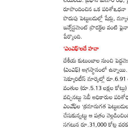
రూపొందించిన ఒక పరిశోఽధనా పత
పొదుపు పెట్టుబడుల్లో షేర్లు, మ్యూచువ
ఇన్వె్‌స్టమెంట్‌ ప్రొడక్ట్‌ల వం
పేర్కొంది.
‘ఎంఎఫ్’లదే హవా
దేశీయ కుటుంబాల నుంచి పెద్దమొత
(ఎంఎఫ్‌) అగ్రస్థానంలో ఉన్నా
సెక్యూరిటీస్‌ మార్కెట్లో రూ.6
వంతుల (రూ.5.13 లక్షల కోట్లు) 
వచ్చినట్టు సెబీ అధికారుల పరిశో
ఎంఎ్‌ఫల ‘క్రమానుగత పెట్టుబడు
చేసుకున్నట్టు ఆ పత్రం వెల్లడించిం
సగటున రూ.31,000 కోట్ల వరకు సమ