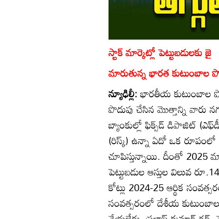
స్టాక్‌ మార్కెట్లో పెట్టుబడులకు జై
మారుతున్న భారత కుటుంబాల పొదు
న్యూఢిల్లీ:
భారతీయ కుటుంబాల పొద
పొదుపు చేసిన మొత్తాన్ని వారు 
బ్యాంకుల్లో ఫిక్స్‌డ్‌ డిపాజిట్‌ 
(రిస్క్‌) ఉన్నా ఏదో ఒక రూపంలో స్ట
చూపిస్తున్నాయి. దీంతో 2025 మార
పెట్టుబడుల ఆస్తుల విలువ రూ.1
కోట్లు 2024-25 ఆర్థిక సంవత
సంవత్సరంలో దేశీయ కుటుంబాలు సె
చేయలేదు. ప్రభాస్‌ కుమార్‌ రథ్‌, 