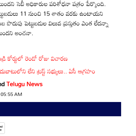
దని సెబీ అధికారుల పరిశోధనా పత్రం పేర్కొంది.
ెట్టుబడులు 11 నుంచి 15 శాతం వరకు ఉంటాయని
బ పొదుపు పెట్టుబడుల విలువ ప్రస్తుతం ఎంత లేదన్నా
టుందని అంచనా.
డ్రి కోర్టులో రెండో రోజు విచారణ
టులోని లేని ట్రస్ట్‌ సభ్యులు.. ఏసీ ఆగ్రహం
nd
Telugu News
| 05:55 AM