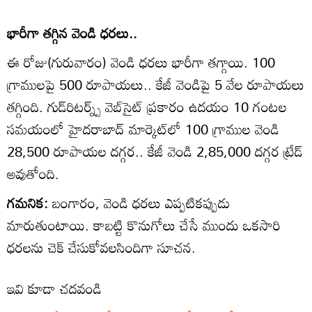
భారీగా తగ్గిన వెండి ధరలు..
ఈ రోజు(గురువారం) వెండి ధరలు భారీగా తగ్గాయి. 100
గ్రాములపై 500 రూపాయలు.. కేజీ వెండిపై 5 వేల రూపాయలు
తగ్గింది. గుడ్‌రిటర్న్స్ వెబ్‌సైట్ ప్రకారం ఉదయం 10 గంటల
సమయంలో హైదరాబాద్ మార్కెట్‌లో 100 గ్రాముల వెండి
28,500 రూపాయల దగ్గర.. కేజీ వెండి 2,85,000 దగ్గర ట్రేడ్
అవుతోంది.
గమనిక:
బంగారం, వెండి ధరలు ఎప్పటికప్పుడు
మారుతుంటాయి. కాబట్టి కొనుగోలు చేసే ముందు ఒకసారి
ధరలను చెక్ చేసుకోవలసిందిగా సూచన.
ఇవి కూడా చదవండి