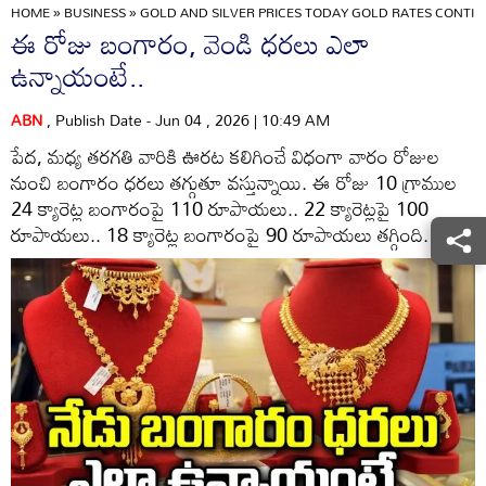
HOME
»
BUSINESS
»
GOLD AND SILVER PRICES TODAY GOLD RATES CONTINU
ఈ రోజు బంగారం, వెండి ధరలు ఎలా
ఉన్నాయంటే..
ABN
, Publish Date - Jun 04 , 2026 | 10:49 AM
పేద, మధ్య తరగతి వారికి ఊరట కలిగించే విధంగా వారం రోజుల
నుంచి బంగారం ధరలు తగ్గుతూ వస్తున్నాయి. ఈ రోజు 10 గ్రాముల
24 క్యారెట్ల బంగారంపై 110 రూపాయలు.. 22 క్యారెట్లపై 100
రూపాయలు.. 18 క్యారెట్ల బంగారంపై 90 రూపాయలు తగ్గింది.