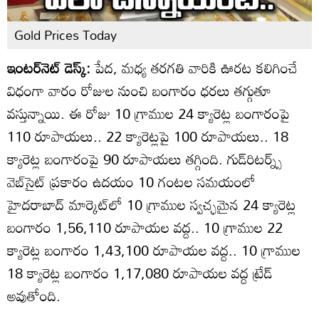
Gold Prices Today
ఇంటర్‌నెట్ డెస్క్:
పేద, మధ్య తరగతి వారికి ఊరట కలిగించే
విధంగా వారం రోజుల నుంచి బంగారం ధరలు తగ్గుతూ
వస్తున్నాయి. ఈ రోజు 10 గ్రాముల 24 క్యారెట్ల బంగారంపై
110 రూపాయలు.. 22 క్యారెట్లపై 100 రూపాయలు.. 18
క్యారెట్ల బంగారంపై 90 రూపాయలు తగ్గింది. గుడ్‌రిటర్న్స్
వెబ్‌సైట్ ప్రకారం ఉదయం 10 గంటల సమయంలో
హైదరాబాద్ మార్కెట్‌లో 10 గ్రాముల స్వచ్ఛమైన 24 క్యారెట్ల
బంగారం 1,56,110 రూపాయల వద్ద.. 10 గ్రాముల 22
క్యారెట్ల బంగారం 1,43,100 రూపాయల వద్ద.. 10 గ్రాముల
18 క్యారెట్ల బంగారం 1,17,080 రూపాయల వద్ద ట్రేడ్
అవుతోంది.