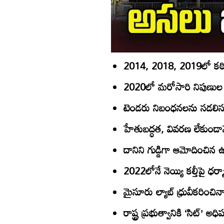
2014, 2018, 2019లో కఠ
2020లో మరోసారి నిపుణుల 
టెండరు నిబంధనలను సడలిస్
హేతుబద్ధత, వివరణ లేకుండాన
దానిని గుడ్డిగా ఆమోదించిన 
2022లోనే నెయ్యి కల్తీపై ధర్మార
మైసూరు ల్యాబ్‌ ధ్రువీకరించి
రాష్ట్ర ప్రభుత్వానికి ‘సిట్‌’ అధి