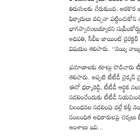
తిరుమలకు చేరుకుంది. అరకొర జ్
ఫిర్యాదులు వచ్చినా పట్టించుకో
భాగస్వాములయ్యారని సుప్రీంకోర్టు 
అధిపతి, సీబీఐ జాయింట్‌ డైరెక్టర్‌ వ
విషయం తెలిపారు. ‘‘నెయ్యి నాణ్య
ప్రమాణాలకు తూట్లు పొడిచారు టీటీ
తెలిపారు. అప్పటి టీటీడీ చైర్మన్‌
ఈవో ధర్మారెడ్డి, టీటీడీ ఆర్థ
సడలించేందుకు టీటీడీ నియమించిన
నిబంధనల సడలింపు వల్లే కల్తీ నె
సంబంధిత అధికారులపై చర్యలు తీ
అంశాలు ఇవి...