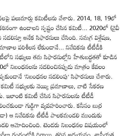
ంధనలపై పలుమార్లు కమిటీలను వేశారు. 2014, 18, 19లో
ినంగా ఉండాలని స్పష్టం చేసిన కమిటీ... 2020లో (వైవీ
టిని సడలిస్తూ అనేక సిఫారసులు చేసింది. సమగ్ర విశ్లేషణ,
ప్రమాణాల పరిశీలన లేకుండానే... నివేదికను టీటీడీకి
ీలోని సభ్యులు తమ సిఫారసుల్లోని హేతుబద్ధతతో కూడిన
20లో నిబంధనలను సడలించినప్పుడు మాత్రం కేవలం
్పకుండానే ‘నిబంధనల సడలింపు’ సిఫారసులు చేశారు.
ిటీ సభ్యులకు నెయ్యి ప్రమాణాలు, వాటి సేకరణ
. ఇలాంటి కమిటీ చేసిన సిఫారసులను టీటీడీ
లించకుండా గుడ్డిగా వ్యవహరించారు. కనీసం బుర్ర
కుండా) ఆ నివేదికను టీటీడీ పాలకమండలి ముందుకు
మండలి ఆమోదించింది. టెండరు నిబంధనల విషయంలో
ెయిరీలు రంగంలోకి దిగాయి. తగిన అధ్యయనం, శాస్త్రీయత