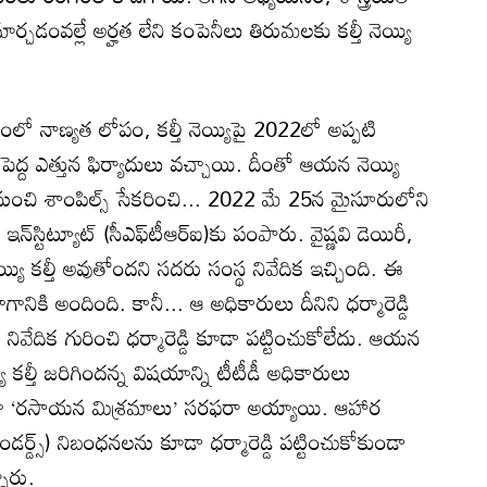
చడంవల్లే అర్హత లేని కంపెనీలు తిరుమలకు కల్తీ నెయ్యి
దంలో నాణ్యత లోపం, కల్తీ నెయ్యిపై 2022లో అప్పటి
 పెద్ద ఎత్తున ఫిర్యాదులు వచ్చాయి. దీంతో ఆయన నెయ్యి
 నుంచి శాంపిల్స్‌ సేకరించి... 2022 మే 25న మైసూరులోని
్చి ఇన్‌స్టిట్యూట్‌ (సీఎఫ్‌టీఆర్‌ఐ)కు పంపారు. వైష్ణవి డెయిరీ,
య్యి కల్తీ అవుతోందని సదరు సంస్థ నివేదిక ఇచ్చింది. ఈ
ిభాగానికి అందింది. కానీ... ఆ అధికారులు దీనిని ధర్మారెడ్డి
 ఈ నివేదిక గురించి ధర్మారెడ్డి కూడా పట్టించుకోలేదు. ఆయన
యి కల్తీ జరిగిందన్న విషయాన్ని టీటీడీ అధికారులు
గా ‘రసాయన మిశ్రమాలు’ సరఫరా అయ్యాయి. ఆహార
టాండర్డ్స్‌) నిబంధనలను కూడా ధర్మారెడ్డి పట్టించుకోకుండా
నారు.