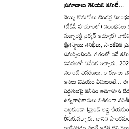
ప్రమాణాలు తెలియని కమిటీ...
నెయ్యి కొనుగోలు టెండర్ల నిబ
(టీడీపీ హయాంలో) నిబంధనలు కఠ
సుబ్బారెడ్డి చైర్మన్‌ అయ్యాక) వా
క్షేత్రస్థాయి తనిఖీలు, సాంకేతిక 
సమర్పించింది. గతంలో ఇదే కమిట
వివరణతో నివేదిక ఇచ్చారు. 20
ఎలాంటి వివరణలు, కారణాలు చెప
అసలు విషయం ఏమిటంటే... ఈ కమ
పద్ధతులపై కనీసం అవగాహన లేదు
ఉన్నతాధికారులు నిశితంగా పరిశీ
పెట్టకుండా (మైండ్‌ అప్లై చేయ
తీసుకువచ్చారు. దానిని పాలక
రాజీపడడం వల్లనే అర్హత లేని డ