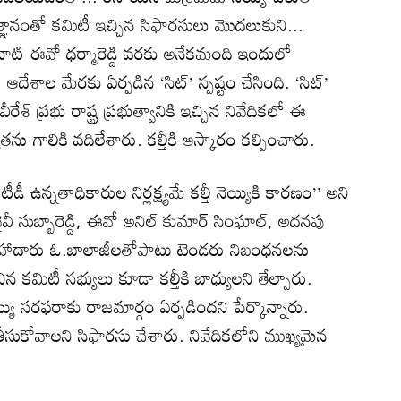
ఞానంతో కమిటీ ఇచ్చిన సిఫారసులు మొదలుకుని...
ని నాటి ఈవో ధర్మారెడ్డి వరకు అనేకమంది ఇందులో
ఆదేశాల మేరకు ఏర్పడిన ‘సిట్‌’ స్పష్టం చేసింది. ‘సిట్‌’
ీరేశ్‌ ప్రభు రాష్ట్ర ప్రభుత్వానికి ఇచ్చిన నివేదికలో ఈ
తను గాలికి వదిలేశారు. కల్తీకి ఆస్కారం కల్పించారు.
డీ ఉన్నతాధికారుల నిర్లక్ష్యమే కల్తీ నెయ్యికి కారణం’’ అని
 వైవీ సుబ్బారెడ్డి, ఈవో అనిల్‌ కుమార్‌ సింఘాల్‌, అదనపు
ిక సలహాదారు ఓ.బాలాజీలతోపాటు టెండరు నిబంధనలను
 కమిటీ సభ్యులు కూడా కల్తీకి బాధ్యులని తేల్చారు.
య్యి సరఫరాకు రాజమార్గం ఏర్పడిందని పేర్కొన్నారు.
సుకోవాలని సిఫారసు చేశారు. నివేదికలోని ముఖ్యమైన