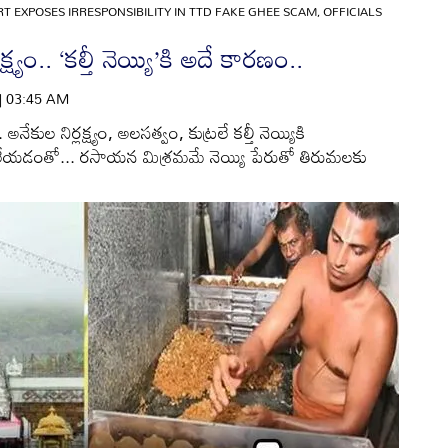
RT EXPOSES IRRESPONSIBILITY IN TTD FAKE GHEE SCAM, OFFICIALS
్ష్యం.. ‘కల్తీ నెయ్యి’కి అదే కారణం..
 | 03:45 AM
అనేకుల నిర్లక్ష్యం, అలసత్వం, కుట్రలే కల్తీ నెయ్యికి
లేయడంతో... రసాయన మిశ్రమమే నెయ్యి పేరుతో తిరుమలకు