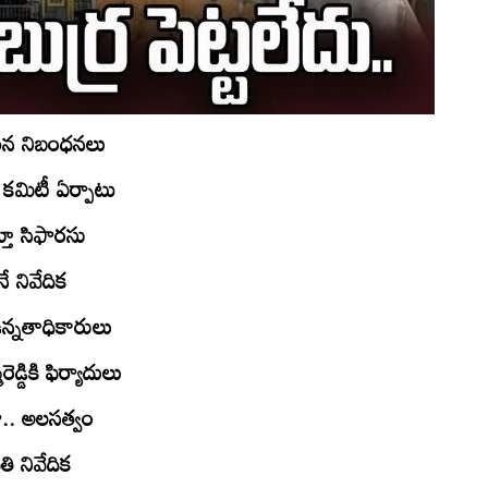
ిన నిబంధనలు
కమిటీ ఏర్పాటు
తూ సిఫారసు
ే నివేదిక
ఉన్నతాధికారులు
ెడ్డికి ఫిర్యాదులు
నా.. అలసత్వం
పతి నివేదిక