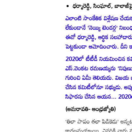
ధర్మారెడ్డి, సింఘాల్‌, బాలాజ
ఎలాంటి సాంకేతిక విశ్లేషణ చేయ
లేకుండానే ‘నెయ్యి టెండర్ల’ ని
ఈవో ధర్మారెడ్డి, ఆర్థిక సలహాదా
పెట్టకుండా ఆమోదించారు. దీని క
2020లో టీటీడీ నియమించిన కమి
ఎస్‌.వెంకట రమణయ్యను ‘నిపుణ
గురించి ఏమీ తెలియదు. విజయ భాస
చేసిన కమిటీలోనూ సభ్యుడు. అప
సిఫారసు చేసిన ఆయన... 2020ల
(అమరావతి- ఆంధ్రజ్యోతి)
‘తిలా పాపం తలా పిడికెడు’ అన్నట్లు
కారణమయ్యాయి. ఎవరికి వారు వ