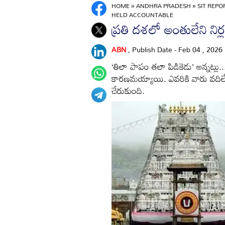
HOME
»
ANDHRA PRADESH
»
SIT REPO
HELD ACCOUNTABLE
ప్రతి దశలో అంతులేని నిర్లక
ABN
, Publish Date - Feb 04 , 2026
‘తిలా పాపం తలా పిడికెడు’ అన్నట్లు... 
కారణమయ్యాయి. ఎవరికి వారు వది
చేరుకుంది.