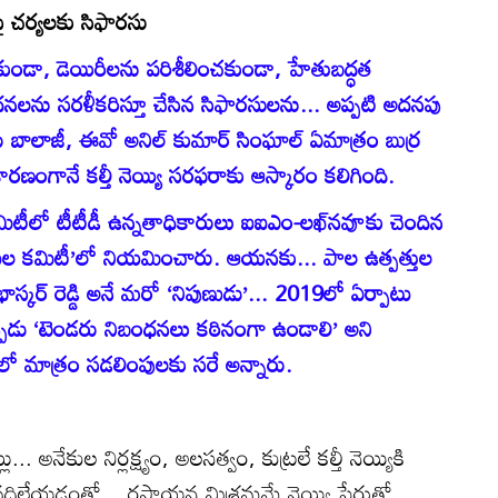
ీపై చర్యలకు సిఫారసు
కుండా, డెయిరీలను పరిశీలించకుండా, హేతుబద్ధత
బంధనలను సరళీకరిస్తూ చేసిన సిఫారసులను... అప్పటి అదనపు
రు బాలాజీ, ఈవో అనిల్‌ కుమార్‌ సింఘాల్‌ ఏమాత్రం బుర్ర
ారణంగానే కల్తీ నెయ్యి సరఫరాకు ఆస్కారం కలిగింది.
టీలో టీటీడీ ఉన్నతాధికారులు ఐఐఎం-లఖ్‌నవూకు చెందిన
ుల కమిటీ’లో నియమించారు. ఆయనకు... పాల ఉత్పత్తుల
్కర్‌ రెడ్డి అనే మరో ‘నిపుణుడు’... 2019లో ఏర్పాటు
్పుడు ‘టెండరు నిబంధనలు కఠినంగా ఉండాలి’ అని
ో మాత్రం సడలింపులకు సరే అన్నారు.
... అనేకుల నిర్లక్ష్యం, అలసత్వం, కుట్రలే కల్తీ నెయ్యికి
దిలేయడంతో... రసాయన మిశ్రమమే నెయ్యి పేరుతో