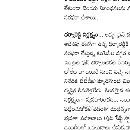
లేకుండా టెండరు నిబంధనలను మార్
సరఫరా చేశాయి.
ధర్మారెడ్డి నిర్లక్ష్యం...
లడ్డూ ప్రసా
అదనపు ఈవోగా ఉన్న ధర్మారెడ్డికి
సరఫరా చేస్తున్న కంపెనీల దగ్గర
సెంట్రల్‌ ఫుడ్‌ టెక్నాలజికల్‌ రీసెర
భోలేబాబా డెయిరీ నుంచి వచ్చే నె
నివేదిక టీటీడీప్రొక్యూర్‌మెంట్‌ వ
దృష్టికి తీసుకెళ్లలేదు. కీలకమైన
నిర్లక్ష్యంగా వ్యవహరించడం, నెయ్
పట్టించుకోకపోవడంతో యథేచ్ఛ
భద్రతా ప్రమాణాలు (ఫుడ్‌ సేఫ్టీ స్
డెయిరీలతో ఒప్పందాలు చేసుకున్