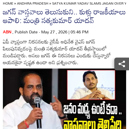
HOME
»
ANDHRA PRADESH
»
SATYA KUMAR YADAV SLAMS JAGAN OVER YS
జగన్ వాస్తవాలు తెలుసుకుని.. కుళ్లు రాజకీయాలు
ఆపాలి: మంత్రి సత్యకుమార్ యాదవ్
ABN
, Publish Date - May 27 , 2026 | 05:46 PM
ఏపీ వ్యాప్తంగా నిరసనలకు వైసీపీ అధినేత వైఎస్ జగన్
పిలుపునివ్వడంపై మంత్రి సత్యకుమార్ యాదవ్ తీవ్రస్థాయిలో
మండిపడ్డారు. అసలు జగన్ ఈ నిరసనలు ఎందుకు చేస్తున్నారో
ఆయనకైనా స్పష్టత ఉందా అని ప్రశ్నించారు.