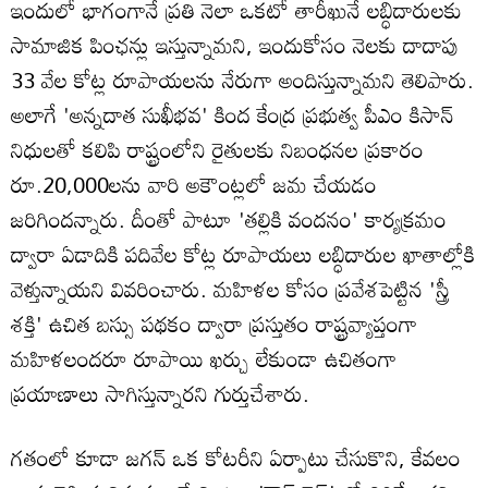
ఇందులో భాగంగానే ప్రతి నెలా ఒకటో తారీఖునే లబ్ధిదారులకు
సామాజిక పింఛన్లు ఇస్తున్నామని, ఇందుకోసం నెలకు దాదాపు
33 వేల కోట్ల రూపాయలను నేరుగా అందిస్తున్నామని తెలిపారు.
అలాగే 'అన్నదాత సుఖీభవ' కింద కేంద్ర ప్రభుత్వ పీఎం కిసాన్
నిధులతో కలిపి రాష్ట్రంలోని రైతులకు నిబంధనల ప్రకారం
రూ.20,000లను వారి అకౌంట్లలో జమ చేయడం
జరిగిందన్నారు. దీంతో పాటూ 'తల్లికి వందనం' కార్యక్రమం
ద్వారా ఏడాదికి పదివేల కోట్ల రూపాయలు లబ్ధిదారుల ఖాతాల్లోకి
వెళ్తున్నాయని వివరించారు. మహిళల కోసం ప్రవేశపెట్టిన 'స్త్రీ
శక్తి' ఉచిత బస్సు పథకం ద్వారా ప్రస్తుతం రాష్ట్రవ్యాప్తంగా
మహిళలందరూ రూపాయి ఖర్చు లేకుండా ఉచితంగా
ప్రయాణాలు సాగిస్తున్నారని గుర్తుచేశారు.
గతంలో కూడా జగన్ ఒక కోటరీని ఏర్పాటు చేసుకొని, కేవలం