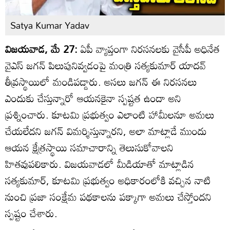
Satya Kumar Yadav
విజయవాడ, మే 27:
ఏపీ వ్యాప్తంగా నిరసనలకు వైసీపీ అధినేత
వైఎస్ జగన్ పిలుపునివ్వడంపై మంత్రి సత్యకుమార్ యాదవ్
తీవ్రస్థాయిలో మండిపడ్డారు. అసలు జగన్ ఈ నిరసనలు
ఎందుకు చేస్తున్నారో ఆయనకైనా స్పష్టత ఉందా అని
ప్రశ్నించారు. కూటమి ప్రభుత్వం ఎలాంటి హామీలనూ అమలు
చేయలేదని జగన్ విమర్శిస్తున్నారని, అలా మాట్లాడే ముందు
ఆయన క్షేత్రస్థాయి సమాచారాన్ని తెలుసుకోవాలని
హితవుపలికారు. విజయవాడలో మీడియాతో మాట్లాడిన
సత్యకుమార్, కూటమి ప్రభుత్వం అధికారంలోకి వచ్చిన నాటి
నుంచి ప్రజా సంక్షేమ పథకాలను పక్కాగా అమలు చేస్తోందని
స్పష్టం చేశారు.