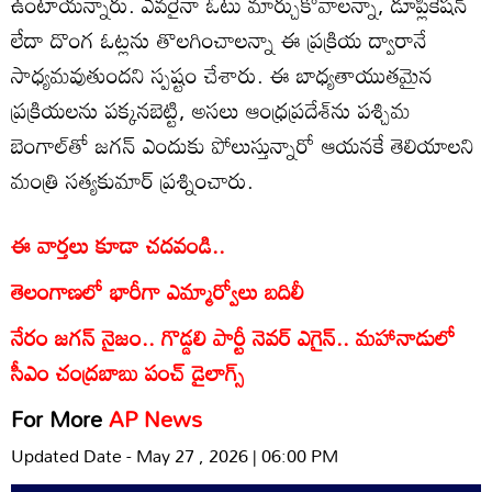
ఉంటాయన్నారు. ఎవరైనా ఓటు మార్చుకోవాలన్నా, డూప్లికేషన్
లేదా దొంగ ఓట్లను తొలగించాలన్నా ఈ ప్రక్రియ ద్వారానే
సాధ్యమవుతుందని స్పష్టం చేశారు. ఈ బాధ్యతాయుతమైన
ప్రక్రియలను పక్కనబెట్టి, అసలు ఆంధ్రప్రదేశ్‌ను పశ్చిమ
బెంగాల్‌తో జగన్ ఎందుకు పోలుస్తున్నారో ఆయనకే తెలియాలని
మంత్రి సత్యకుమార్ ప్రశ్నించారు.
ఈ వార్తలు కూడా చదవండి..
తెలంగాణలో భారీగా ఎమ్మార్వోలు బదిలీ
నేరం జగన్ నైజం.. గొడ్డలి పార్టీ నెవర్ ఎగైన్.. మహానాడులో
సీఎం చంద్రబాబు పంచ్ డైలాగ్స్
For More
AP News
Updated Date - May 27 , 2026 | 06:00 PM