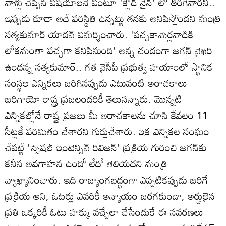
వాళ్లు చెప్పిన విషయాలనే వింటూ 'క్లౌడ్ నైన్' లో తిరిగేవారని..
ఇప్పుడు కూడా అదే పరిస్థితి ఉన్నట్టు తనకు అనిపిస్తోందని మంత్రి
సత్యకుమార్ యాదవ్ విమర్శించారు. 'పచ్చకామెర్లవాడికి
లోకమంతా పచ్చగా కనిపిస్తుంది' అన్న చందంగా జగన్ వైఖరి
ఉందన్న సత్యకుమార్.. గత వైసీపీ ప్రభుత్వ హయాంలో స్థానిక
సంస్థల ఎన్నికలు జరిగినప్పుడు ఎటువంటి అరాచకాలు
జరిగాయో రాష్ట్ర ప్రజలందరికీ తెలుసన్నారు. మొన్నటి
ఎన్నికల్లోనే రాష్ట్ర ప్రజలు మీ అరాచకాలను చూసి కేవలం 11
సీట్లకే పరిమితం చేశారని గుర్తుచేశారు. ఇక ఎన్నికల సంఘం
చేపట్టే 'స్పెషల్ ఇంటెన్సివ్ రివిజన్' ప్రక్రియ గురించి జగన్‌కు
కనీస అవగాహన ఉందో లేదో తెలియదని మంత్రి
వ్యాఖ్యానించారు. ఇది రాజ్యాంగబద్ధంగా ఎప్పటికప్పుడు జరిగే
ప్రక్రియ అని, ఓటర్లు ఎవరికీ అన్యాయం జరగకుండా, అర్హులైన
ప్రతి ఒక్కరికీ ఓటు హక్కు వచ్చేలా చేసేందుకే ఈ సవరణలు