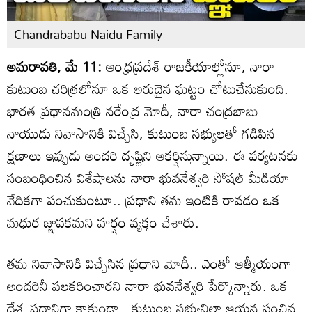
Chandrababu Naidu Family
అమరావతి, మే 11:
ఆంధ్రప్రదేశ్ రాజకీయాల్లోనూ, నారా
కుటుంబ చరిత్రలోనూ ఒక అరుదైన ఘట్టం చోటుచేసుకుంది.
భారత ప్రధానమంత్రి నరేంద్ర మోదీ, నారా చంద్రబాబు
నాయుడు నివాసానికి విచ్చేసి, కుటుంబ సభ్యులతో గడిపిన
క్షణాలు ఇప్పుడు అందరి దృష్టిని ఆకర్షిస్తున్నాయి. ఈ పర్యటనకు
సంబంధించిన విశేషాలను నారా భువనేశ్వరి సోషల్ మీడియా
వేదికగా పంచుకుంటూ.. ప్రధాని తమ ఇంటికి రావడం ఒక
మధుర జ్ఞాపకమని హర్షం వ్యక్తం చేశారు.
తమ నివాసానికి విచ్చేసిన ప్రధాని మోదీ.. ఎంతో ఆత్మీయంగా
అందరినీ పలకరించారని నారా భువనేశ్వరి పేర్కొన్నారు. ఒక
దేశ ప్రధానిగా కాకుండా.. కుటుంబ సభ్యునిలా ఆయన పంచిన