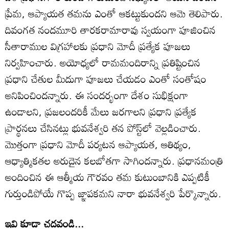
ప్రేమ, ఆప్యాయత తమను ఎంతో ఆకట్టుకుందని ఆమె తెలిపారు.
దివంగత నందమూరి తారకరామారావు స్వయంగా పూజించిన
సీతారాముల విగ్రహాలకు ప్రధాని మోదీ ప్రత్యేక పూజలు
నిర్వహించారు. అయోధ్యలో రామమందిరాన్ని ప్రతిష్టించిన
ప్రధాని చేతుల మీదుగా పూజలు చేయడం ఎంతో సంతోషం
అనిపించిందన్నారు. ఈ సందర్భంగా దేశం సుభిక్షంగా
ఉండాలని, ప్రజలందరికీ మేలు జరగాలని ప్రధాని ప్రత్యేక
ప్రార్థనలు చేసినట్లు భువనేశ్వరి తన పోస్ట్‌లో వెల్లడించారు.
మొత్తంగా ప్రధాని మోదీ పర్యటన ఆప్యాయత, ఆతిథ్యం,
ఆధ్యాత్మికతల అరుదైన కలబోతగా సాగిందన్నారు. ప్రధానమంత్రి
అందించిన ఈ ఆత్మీయ గౌరవం తమ కుటుంబానికి ఎప్పటికీ
గుర్తుండిపోయే గొప్ప జ్ఞాపకమని నారా భువనేశ్వరి పేర్కొన్నారు.
ఇవి కూడా చదవండి...