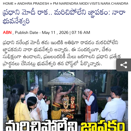
HOME
»
ANDHRA PRADESH
»
PM NARENDRA MODI VISITS NARA CHANDRAB
ప్రధాని మోదీ రాక.. మరిచిపోలేని జ్ఞాపకం: నారా
భువనేశ్వరి
ABN
, Publish Date - May 11 , 2026 | 07:16 AM
ప్రధాని నరేంద్ర మోదీ తమ ఇంటికి అతిథిగా రావడం మరచిపోలేని
జ్ఞాపకమని నారా భువనేశ్వరి అన్నారు. ఈ సందర్భంగా, దేశం
సుభిక్షంగా ఉండాలని, ప్రజలందరికీ మేలు జరగాలని ప్రధాని ప్రత్యేక
ప్రార్థనలు చేసినట్లు భువనేశ్వరి తన పోస్ట్‌లో పేర్కొన్నారు.