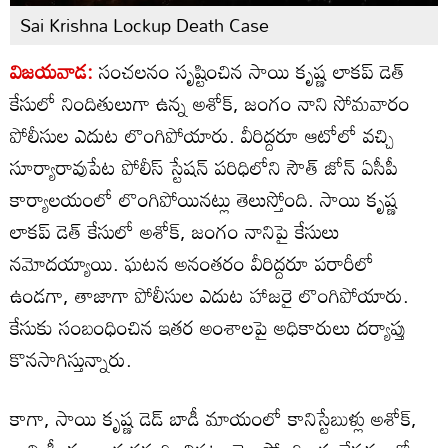
Sai Krishna Lockup Death Case
విజయవాడ:
సంచలనం సృష్టించిన సాయి కృష్ణ లాకప్ డెత్
కేసులో నిందితులుగా ఉన్న అశోక్, జంగం నాని సోమవారం
పోలీసుల ఎదుట లొంగిపోయారు. వీరిద్దరూ ఆటోలో వచ్చి
సూర్యారావుపేట పోలీస్ స్టేషన్ పరిధిలోని సౌత్ జోన్ ఏసీపీ
కార్యాలయంలో లొంగిపోయినట్లు తెలుస్తోంది. సాయి కృష్ణ
లాకప్ డెత్ కేసులో అశోక్, జంగం నానిపై కేసులు
నమోదయ్యాయి. ఘటన అనంతరం వీరిద్దరూ పరారీలో
ఉండగా, తాజాగా పోలీసుల ఎదుట హాజరై లొంగిపోయారు.
కేసుకు సంబంధించిన ఇతర అంశాలపై అధికారులు దర్యాప్తు
కొనసాగిస్తున్నారు.
కాగా, సాయి కృష్ణ డెడ్ బాడీ మాయంలో కానిస్టేబుళ్లు అశోక్,