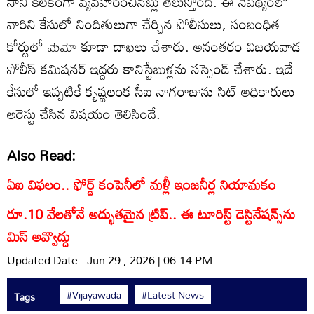
నాని కీలకంగా వ్యవహరించినట్లు తెలుస్తోంది. ఈ నేపథ్యంలో
వారిని కేసులో నిందితులుగా చేర్చిన పోలీసులు, సంబంధిత
కోర్టులో మెమో కూడా దాఖలు చేశారు. అనంతరం విజయవాడ
పోలీస్ కమిషనర్ ఇద్దరు కానిస్టేబుళ్లను సస్పెండ్ చేశారు. ఇదే
కేసులో ఇప్పటికే కృష్ణలంక సీఐ నాగరాజును సిట్ అధికారులు
అరెస్టు చేసిన విషయం తెలిసిందే.
Also Read:
ఏఐ విఫలం.. ఫోర్డ్ కంపెనీలో మళ్లీ ఇంజనీర్ల నియామకం
రూ.10 వేలతోనే అద్భుతమైన ట్రిప్.. ఈ టూరిస్ట్ డెస్టినేషన్స్‌ను
మిస్ అవ్వొద్దు
Updated Date - Jun 29 , 2026 | 06:14 PM
#Vijayawada
#Latest News
Tags