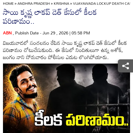
HOME
»
ANDHRA PRADESH
»
KRISHNA
»
VIJAYAWADA LOCKUP DEATH CASE
సాయి కృష్ణ లాకప్ డెత్ కేసులో కీలక
పరిణామం..
ABN
, Publish Date - Jun 29 , 2026 | 05:58 PM
విజయవాడలో సంచలనం రేపిన సాయి కృష్ణ లాకప్ డెత్ కేసులో కీలక
పరిణామం చోటుచేసుకుంది. ఈ కేసులో నిందితులుగా ఉన్న అశోక్,
జంగం నాని సోమవారం పోలీసుల ఎదుట లొంగిపోయారు.