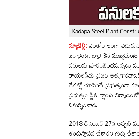
Kadapa Steel Plant Constru
న్యూఢిల్లీ:
ఎంతోకాలంగా ఎదురుచూస్
ఖరారైంది. జులై 3న ముఖ్యమంత్ర
పనులను ప్రారంభించనున్నట్లు నంద
రాయలసీమ ప్రజల ఆత్మగౌరవానికి
చేతల్లో చూపించే ప్రభుత్వంగా కూట
ప్రభుత్వం స్టీల్ ప్లాంట్ నిర్మా
విమర్శించారు.
2018 డిసెంబర్ 27న అప్పటి ముఖ్
శంకుస్థాపన చేశారని గుర్తు చే