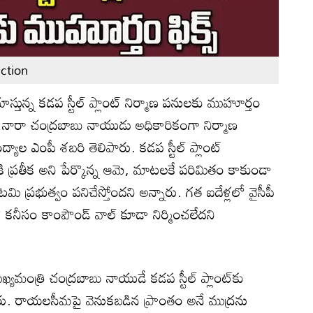
ction
తున్న కడప స్టీల్ ప్లాంట్ నిర్మాణ పనులకు ముహూర్తం
ి నారా చంద్రబాబు నాయుడు అధికారికంగా నిర్మాణ
్యాల ఎంపీ శబరి తెలిపారు. కడప స్టీల్ ప్లాంట్
 ప్రతీక అని పేర్కొన్న ఆమె, మాటలకే పరిమితం కాకుండా
మి ప్రభుత్వం పనిచేస్తోందని అన్నారు. గత ఐదేళ్లలో వైసీపీ
ణంలో కనీసం కాంపౌండ్ వాల్ కూడా నిర్మించలేదని
యమంత్రి చంద్రబాబు నాయుడే కడప స్టీల్ ప్లాంట్‌కు
శారు. రాయలసీమపై వెనుకబడిన ప్రాంతం అనే ముద్రను