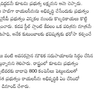
దిద్దడమే కూటమి ప్రభుత్వ లక్ష్యమని ఆమె చెప్పారు.
ిశ్రమల హబ్‌గా రాయలసీమను అభివృద్ధి చేసేందుకు ప్రభుత్వం
వైసీపీ ప్రభుత్వం ఎన్నికల ముందు కొబ్బరికాయలు కొట్టి
ంచారు. కడప స్టీల్ ప్లాంట్ కేవలం ఒక పరిశ్రమ మాత్రమే
ాధి, అనేక కుటుంబాలకు భవిష్యత్తుకు భరోసా కల్పించే
రులు వంటి అవసరమైన మౌలిక సదుపాయాలను సిద్ధం చేసిన
్తున్నామని తెలిపారు. రాష్ట్రంలో కూటమి ప్రభుత్వం
్పటివరకు దాదాపు 800 కంపెనీలు పెట్టుబడులతో
త ప్రభుత్వం రాయలసీమ అభివృద్ధికి ఏం చేసిందో
 డిమాండ్ చేశారు.