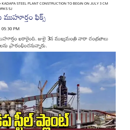
»
KADAPA STEEL PLANT CONSTRUCTION TO BEGIN ON JULY 3 CM
RKS SJ
ు ముహూర్తం ఫిక్స్
 | 05:30 PM
ు ముహూర్తం ఖరారైంది. జులై 3న ముఖ్యమంత్రి నారా చంద్రబాబు
లను ప్రారంభించనున్నారు.