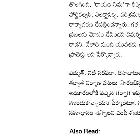
తొలగించి, 'రాయల్ సీమ'గా తీర్చి
హార్టికల్చర్, ఎలక్ట్రానిక్స్, పర
కార్యాచరణ చేపట్టిందన్నారు. గత 
ప్రజలను మోసం చేసిందని విమర్శి
కాదని, వేలాది మంది యువతకు ఉప
ప్రాజెక్టు అని పేర్కొన్నారు.
విద్యుత్, నీటి సరఫరా, రహదా
తర్వాతే నిర్మాణ పనులు ప్రారంభిస
అధికారంలోకి వచ్చిన తర్వాత ఇప
ముందుకొచ్చాయని పేర్కొంటూ, గ
సమాధానం చెప్పాలని ఎంపీ శబరి
Also Read: