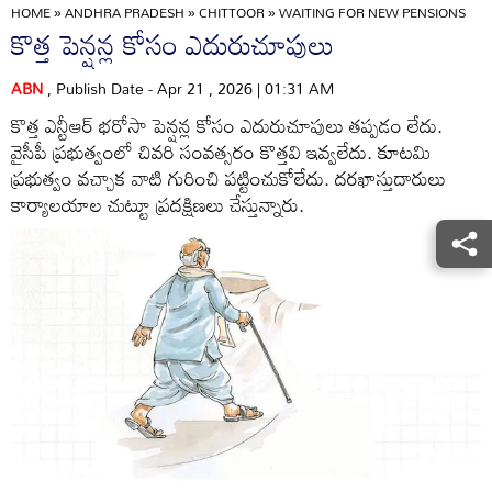
HOME
»
ANDHRA PRADESH
»
CHITTOOR
»
WAITING FOR NEW PENSIONS
కొత్త పెన్షన్ల కోసం ఎదురుచూపులు
ABN
, Publish Date - Apr 21 , 2026 | 01:31 AM
కొత్త ఎన్టీఆర్‌ భరోసా పెన్షన్ల కోసం ఎదురుచూపులు తప్పడం లేదు.
వైసీపీ ప్రభుత్వంలో చివరి సంవత్సరం కొత్తవి ఇవ్వలేదు. కూటమి
ప్రభుత్వం వచ్చాక వాటి గురించి పట్టించుకోలేదు. దరఖాస్తుదారులు
కార్యాలయాల చుట్టూ ప్రదక్షిణలు చేస్తున్నారు.