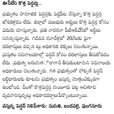
ఊసేలేని కొత్త పెన్షన్లు..
ప్రభ్వుతం సామాజిక పెన్షన్లకు పెద్దపీట వేస్తున్నా కొత్త పెన్షన్ల
జోలికెళ్లడం లేదు. జిల్లాలో పలువురు అర్హులు కొత్త పెన్షన్ల కోసం
ఎదురు చూస్తున్నారు. ప్రతి వారమూ పీజీఆర్‌ఎ్‌సలో అర్జీలు
సమర్పిస్తున్నారు. గడిచిన మూడేళ్లలో 20వేలకు పైగా
దరఖాస్తులు వచ్చిన ట్లు అధికారిక లెక్కలు చెబుతున్నాయి.
ప్రస్తుతం సచివాలయాల్లో పెన్షన్‌ కోసం దరఖాస్తులు తీసుకోవడం
లేదు. ప్రభుత్వ అనుమతి రాగానే తీసుకుంటామని సచివాలయ
అధికారులు చెబుతున్నారు. గత ప్రభుత్వంతో పోల్చితే పెన్షన్‌
లబ్ధిదారులకు కూటమి ప్రభుత్వం ఇస్తున్న మొత్తంఎక్కువగా
ఉంటోంది. దీంతో కొత్తపెన్షన్ల మంజూరు పట్ల ఆచితూచి
వ్యవహరిస్తున్నట్లు అధికారవర్గాలుపేర్కొంటున్నాయి.
వస్తున్న పెన్షన్‌ నిలిపేశారు: సుమతి, బండపల్లె, పుంగనూరు