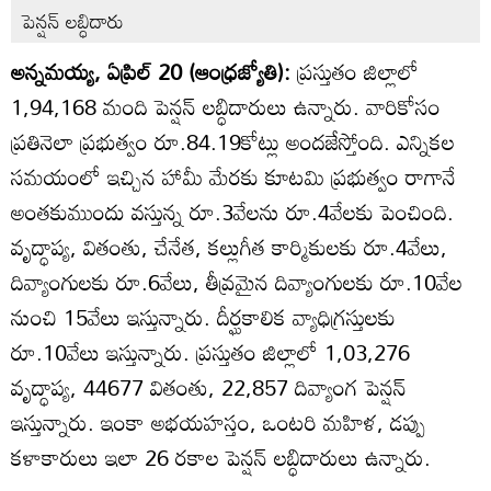
పెన్షన్‌ లబ్ధిదారు
అన్నమయ్య, ఏప్రిల్‌ 20 (ఆంధ్రజ్యోతి):
ప్రస్తుతం జిల్లాలో
1,94,168 మంది పెన్షన్‌ లబ్ధిదారులు ఉన్నారు. వారికోసం
ప్రతినెలా ప్రభుత్వం రూ.84.19కోట్లు అందజేస్తోంది. ఎన్నికల
సమయంలో ఇచ్చిన హామీ మేరకు కూటమి ప్రభుత్వం రాగానే
అంతకుముందు వస్తున్న రూ.3వేలను రూ.4వేలకు పెంచింది.
వృద్ధాప్య, వితంతు, చేనేత, కల్లుగీత కార్మికులకు రూ.4వేలు,
దివ్యాంగులకు రూ.6వేలు, తీవ్రమైన దివ్యాంగులకు రూ.10వేల
నుంచి 15వేలు ఇస్తున్నారు. దీర్ఘకాలిక వ్యాధిగ్రస్తులకు
రూ.10వేలు ఇస్తున్నారు. ప్రస్తుతం జిల్లాలో 1,03,276
వృద్ధాప్య, 44677 వితంతు, 22,857 దివ్యాంగ పెన్షన్‌
ఇస్తున్నారు. ఇంకా అభయహస్తం, ఒంటరి మహిళ, డప్పు
కళాకారులు ఇలా 26 రకాల పెన్షన్‌ లబ్ధిదారులు ఉన్నారు.