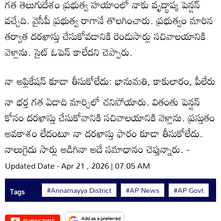
గత తెలుగుదేశం ప్రభుత్వ హయాంలో నాకు వృద్ధాప్య పెన్షన్‌
వచ్చేది. వైసీపీ ప్రభుత్వ రాగానే తొలగించారు. ప్రభుత్వం మారిన
తర్వాత దరఖాస్తు చేసుకోవడానికి రెండుసార్లు సచివాలయానికి
వెళ్లాను. సైట్‌ ఓపెన్‌ కాలేదని చెప్పారు.
నా అప్లికేషన్‌ కూడా తీసుకోలేదు: భానుమతి, కాకులారం, పీలేరు
నా భర్త గత ఏడాది మార్చిలో చనిపోయారు. వితంతు పెన్షన్‌
కోసం దరఖాస్తు చేసుకోవానికి సచివాలయానికి వెళ్లాను. ప్రస్తుతం
అవకాశం లేదంటూ నా దరఖాస్తు ఫారం కూడా తీసుకోలేదు.
నాలుగైదు సార్లు అడిగినా అదే సమాధానం చెప్తున్నారు. -
Updated Date - Apr 21 , 2026 | 07:05 AM
#Annamayya District
#AP News
#AP Govt
Tags
SUBSCRIBE