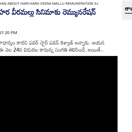
YAN ABOUT HARI HARA VEERA MALLU REMUNERATION SJ
తాజ
 వీరమల్లు సినిమాకు రెమ్యునరేషన్
| 07:20 PM
రాధాన్యం‌ కాదని పవర్ స్టార్ పవన్ కళ్యాణ్ అన్నారు. ఆయన
 నెల 24న విడుదల కానున్న సంగతి తెలిసిందే. అయితే..