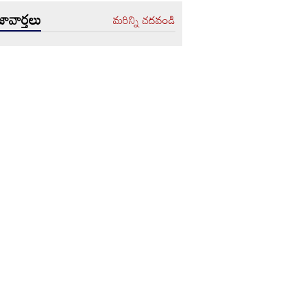
ావార్తలు
మరిన్ని చదవండి