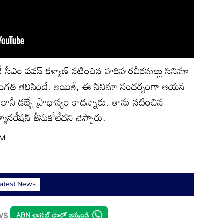
్యూటీ సీఎం పవన్ కళ్యాణ్ నటించిన హరిహరవీరమల్లు సినిమా
ంగతి తెలిసిందే. అయితే, ఈ సినిమా సందర్భంగా ఆయన
ానీ డబ్బే ప్రాధాన్యం‌ కాదన్నారు. తాను నటించిన
నరేషన్ తీసుకోలేదని చెప్పారు.
PM
atest News