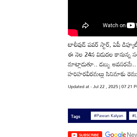
టాలీవుడ్ పవర్ స్టార్, ఏపీ డిప
ఈ నెల 24న విడుదల కానున్న స
మాట్లాడుతూ.. డబ్బు అవసరమే.. క
హరిహరవీరమల్లు సినిమాకు రెమ్యూ
Updated at - Jul 22 , 2025 | 07:21 
#Pawan Kalyan
#L
Tags
SUBSCRIBE