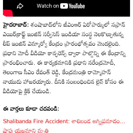
హైదరాబాద్:
శంషాబాద్‌లోని జీఎంఆర్ ఏరోపార్కులో సఫ్రాన్
ఎయిర్‌క్రాఫ్ట్ ఇంజిన్ సర్వీసెస్ ఇండియా సంస్థ నెలకొల్పుతున్న
లీప్ ఇంజిన్ ఎమ్మార్వో కేంద్రం ప్రారంభోత్సవం మెుదలైంది.
ప్రధాని మోదీ వీడియో కాన్ఫరెన్స్ ద్వారా పాల్గొన్ని ఈ కేంద్రాన్ని
ప్రారంభించారు. ఈ కార్యక్రమానికి ప్రధాని నరేంద్రమోదీ,
తెలంగాణ సీఎం రేవంత్ రెడ్డి, కేంద్రమంత్రి రామ్మోహన్
నాయుడు హాజరయ్యారు. దీనికి సంబంధించిన లైవ్ కోసం ఈ
వీడియోపై క్లిక్ చేయండి.
ఈ వార్తలు కూడా చదవండి:
Shalibanda Fire Accident: శాలిబండ అగ్నిప్రమాదం...
షాపు యజమాని మృతి