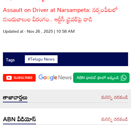
Assault on Driver at Narsampeta: నర్సంపేటలో
మందుబాబుల వీరంగం.. ఆర్టీసీ డ్రైవర్‌పై దాడి
Updated at - Nov 26 , 2025 | 10:58 AM
#Telugu News
Tags
SUBSCRIBE
తాజావార్తలు
మరిన్ని చదవండి
ABN వీడియోస్
మరిన్ని చదవండి