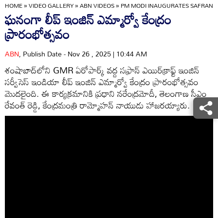
HOME
»
VIDEO GALLERY
»
ABN VIDEOS
»
PM MODI INAUGURATES SAFRANS 
ఘనంగా లీప్ ఇంజిన్ ఎమ్మార్వో కేంద్రం
ప్రారంభోత్సవం
ABN
, Publish Date - Nov 26 , 2025 | 10:44 AM
శంషాబాద్‌లోని GMR ఏరోపార్క్ వద్ద సఫ్రాన్ ఎయిర్‌క్రాఫ్ట్ ఇంజిన్
సర్వీసెస్ ఇండియా లీప్ ఇంజిన్ ఎమ్మార్వో కేంద్రం ప్రారంభోత్సవం
మెుదలైంది. ఈ కార్యక్రమానికి ప్రధాని నరేంద్రమోదీ, తెలంగాణ సీఎం
రేవంత్ రెడ్డి, కేంద్రమంత్రి రామ్మోహన్ నాయుడు హాజరయ్యారు.