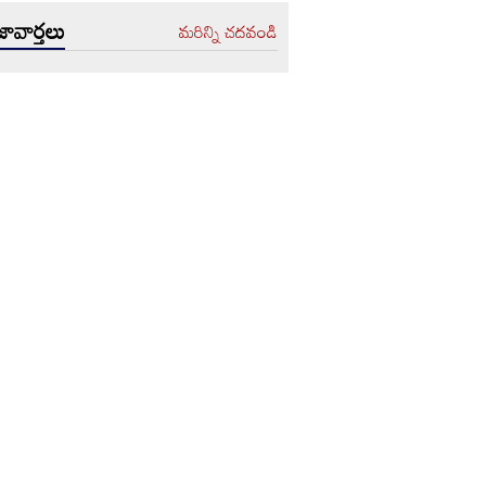
ావార్తలు
మరిన్ని చదవండి