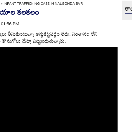
»
INFANT TRAFFICKING CASE IN NALGONDA BVR
తాజ
విక్రయాల కలకలం
 | 01:56 PM
యలు తీసుకుంటున్నా అడ్డుకట్టపడ్డం లేదు. సంతానం లేని
నుగోలు చేస్తూ పట్టుబడుతున్నారు.